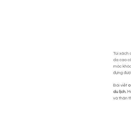
Túi xách 
da cao cấ
móc khóa 
đựng được
Bài viết
c
du lịch.
M
và thân t