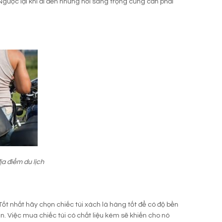
Ngược lại khi đi đến những nơi sang trọng cũng cần phải
ịa điểm du lịch
ốt nhất hãy chọn chiếc túi xách là hàng tốt để có độ bền
ân. Việc mua chiếc túi có chất liệu kém sẽ khiến cho nó