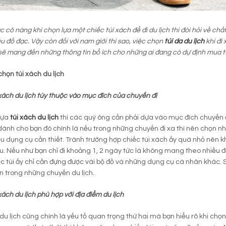
ác cô nàng khi chọn lựa một chiếc túi xách để đi du lịch thì đòi hỏi về ch
u đồ đạc. Vậy còn đối với nam giới thì sao, việc chọn
túi da du lịch
khi đi
sẽ mang đến những thông tin bổ ích cho những ai đang có dự định mua t
chọn túi xách du lịch
xách du lịch tùy thuộc vào mục đích của chuyến đi
lựa
túi xách du lịch
thì các quý ông cần phải dựa vào mục đích chuyến
dành cho bạn đó chính là nếu trong những chuyến đi xa thì nên chọn nh
u dụng cụ cần thiết. Tránh trường hợp chiếc túi xách ấy quá nhỏ nên kh
. Nếu như bạn chỉ đi khoảng 1, 2 ngày tức là không mang theo nhiều đ
ếc túi ấy chỉ cần đựng được vài bộ đồ và những dụng cụ cá nhân khác
ạn trong những chuyến du lịch.
xách du lịch phù hợp với địa điểm du lịch
du lịch cũng chính là yếu tố quan trọng thứ hai mà bạn hiểu rõ khi chọ