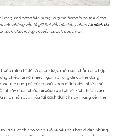
ất lượng, khả năng tiện dụng và quan trọng là có thể đựng
 xa cần những yếu tố gì? Bài viết các lưu ý chọn
túi xách du
úi xách cho những chuyến du lịch của mình.
 đi của mình từ đó sẽ chọn được mẫu sản phẩm phù hợp.
ững chiếc túi với nhiều ngăn và rộng để có thể đựng
ông thể đựng đủ đồ và phải xách đi lỉnh kỉnh nhiều thứ
ồ thì hãy chọn chiếc
túi xách du lịch
với kích thước vừa
. Sự nhỏ nhắn của mẫu
túi xách du lịch
này mang đến tiện
n mua túi xách cho mình. Bởi lẽ nếu như bạn đi đến những