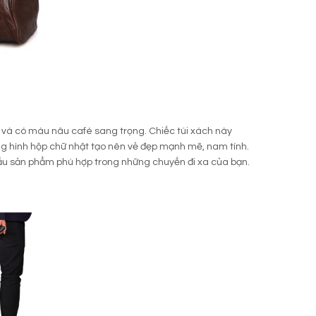
a và có màu nâu café sang trọng. Chiếc túi xách này
ạng hình hộp chữ nhật tạo nên vẻ đẹp mạnh mẽ, nam tính.
mẫu sản phẩm phù hợp trong những chuyến đi xa của bạn.