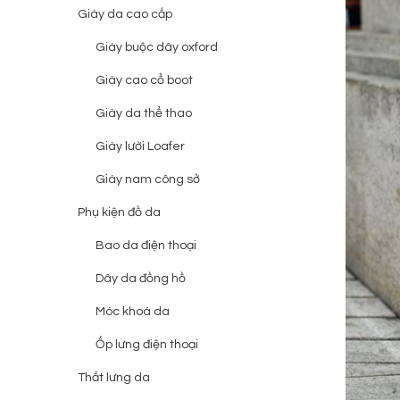
Giày da cao cấp
Giày buộc dây oxford
Giày cao cổ boot
Giày da thể thao
Giày lười Loafer
Giày nam công sở
Phụ kiện đồ da
Bao da điện thoại
Dây da đồng hồ
Móc khoá da
Ốp lưng điện thoại
Thắt lưng da