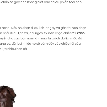
hắc chắn sẽ gây nên không biết bao nhiêu phiền toái cho
 mình. Nếu như bạn đi du lịch ít ngày và gần thì nên chọn
ạn phải đi du lịch xa, dài ngày thì nên chọn chiếc
túi xách
 quyết cho các bạn nam khi mua túi xách du lịch nữa đó
ng sơ, đất bụi nhiều nó sẽ bám đầy vào chiếc túi của
lựa nhiều hơn cả.