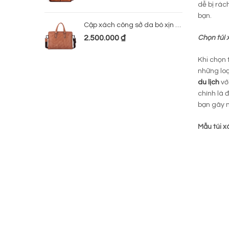
dễ bị rác
bạn.
Cặp xách công sở da bò xịn 224
2.500.000
₫
Chọn túi 
Khi chọn 
những loạ
du lịch
vớ
chính là 
bạn gây 
Mẫu túi x