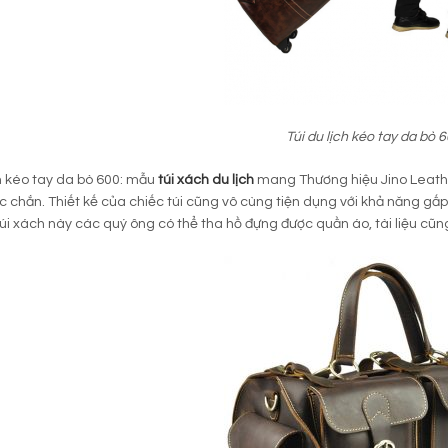
Túi du lịch kéo tay da bò 
ch kéo tay da bò 600: mẫu
túi xách du lịch
mang Thương hiệu Jino Leathe
 chắn. Thiết kế của chiếc túi cũng vô cùng tiện dụng với khả năng gấp
úi xách này các quý ông có thể tha hồ đựng được quần áo, tài liệu cũ