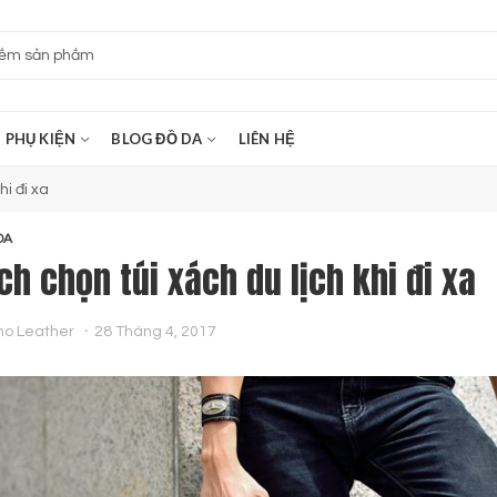
PHỤ KIỆN
BLOG ĐỒ DA
LIÊN HỆ
hi đi xa
DA
ch chọn túi xách du lịch khi đi xa
no Leather
28 Tháng 4, 2017