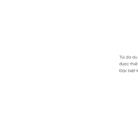
Túi da du
được thiế
Đặc biệt 