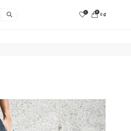
0
0
0
₫