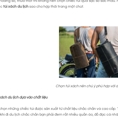
hoang sơ, thưa thớt thì không nên chọn chiếc túi quá sặc sỡ sắc màu. 
ếc
túi xách du lịch
sao cho hợp thời trang một chút.
Chọn túi xách nên chú ý phù hợp với đ
xách du lịch dựa vào chất liệu
họn những chiếc túi được sản xuất từ chất liệu chắc chắn và cao cấp. T
vì khi đi du lịch chắc chắn bạn phải đem rất nhiều quần áo, đồ đạc cá nh