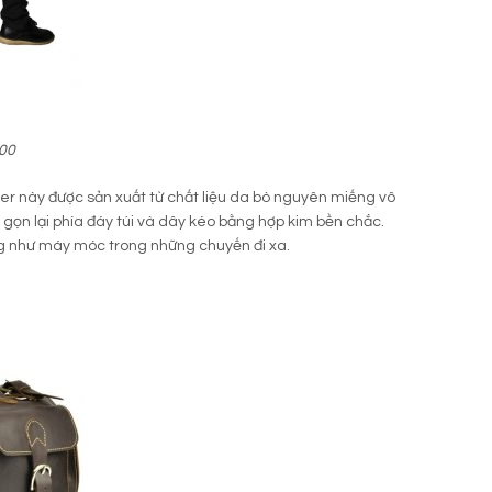
600
r này được sản xuất từ chất liệu da bò nguyên miếng vô
 gọn lại phía đáy túi và dây kéo bằng hợp kim bền chắc.
ng như máy móc trong những chuyến đi xa.