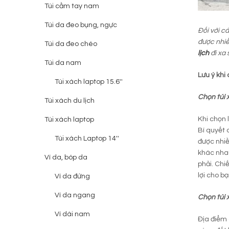
Túi cầm tay nam
Túi da đeo bụng, ngực
Đối với c
được nhiề
Túi da đeo chéo
lịch
đi xa 
Túi da nam
Lưu ý khi 
Túi xách laptop 15.6''
Chọn túi 
Túi xách du lịch
Khi chọn 
Túi xách laptop
Bí quyết 
Túi xách Laptop 14''
được nhiề
khác nhau
Ví da, bóp da
phải. Chi
lợi cho b
Ví da đứng
Ví da ngang
Chọn túi 
Ví dài nam
Địa điểm 