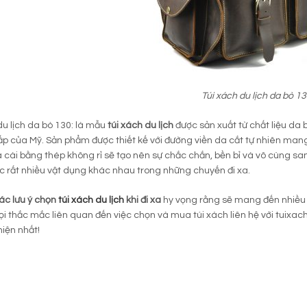
Túi xách du lịch da bò 1
du lịch da bò 130: là mẫu
túi xách du lịch
được sản xuất từ chất liệu d
p của Mỹ. Sản phẩm được thiết kế với đường viền da cắt tự nhiên mang
cài bằng thép không rỉ sẽ tạo nên sự chắc chắn, bền bỉ và vô cùng san
 rất nhiều vật dụng khác nhau trong những chuyến đi xa.
ác lưu ý chọn
túi xách du lịch
khi đi xa
hy vọng rằng sẽ mang đến nhiều 
ọi thắc mắc liên quan đến việc chọn và mua túi xách liên hệ với tuixa
hiện nhất!