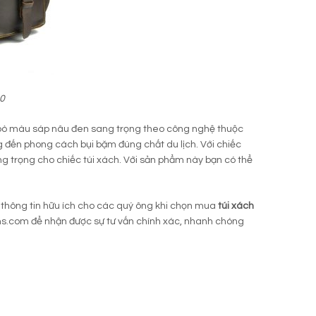
30
a bò màu sáp nâu đen sang trọng theo công nghệ thuộc
 đến phong cách bụi bặm đúng chất du lịch. Với chiếc
g trọng cho chiếc túi xách. Với sản phẩm này bạn có thể
thông tin hữu ích cho các quý ông khi chọn mua
túi xách
chs.com để nhận được sự tư vấn chính xác, nhanh chóng