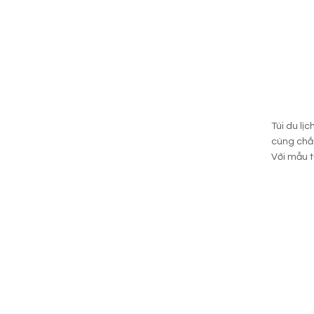
Túi du lị
cùng chắc
Với mẫu t