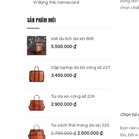
vùng đất 
Ví đựng thẻ, namecard
chọn chi
SẢN PHẨM MỚI
Vali du lịch da xịn 606
5.500.000
₫
Cặp laptop da bò công sở 227
3.450.000
₫
Túi da xịn công sở 226
2.900.000
₫
Chọn túi 
Túi xách thời trang da xịn 225
Bạn nên c
2.700.000
₫
2.500.000
₫
lâu, bởi 