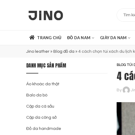
TRANG CHỦ
ĐỒ DA NAM
GIÀY DA NAM
Jino leather
»
Blog đồ da
»
4 cách chọn túi xách du lịch k
DANH MỤC SẢN PHẨM
BLOG TÚI 
4 cá
Áo khoác da thật
By
Ji
Balo da bò
Cặp da cá sấu
Cặp da công sở
Đồ da handmade