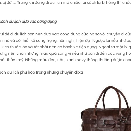
h, bị đứt… Trong khi đang đi du lịch mà chiếc túi xách lại bị hỏng thì c
xách du lịch dựa vào công dụng
túi để đi du lịch bạn nên dựa vào công dụng của nó so với chuyến đi của
i nhỏ và có thiết kế sang trọng, tiện nghi, hiện đại. Ngược lại nếu như b
i kích thước lớn và tốt nhất nên có bánh xe tiện dụng. Ngoài ra một bí
đừng nên chọn những màu quá sáng vì nếu như bạn đi đến các vùng hoa
mất thẩm mỹ. Những màu đen, nâu, xanh navy thông thường được chọn 
ách du lịch phù hợp trong những chuyến đi xa