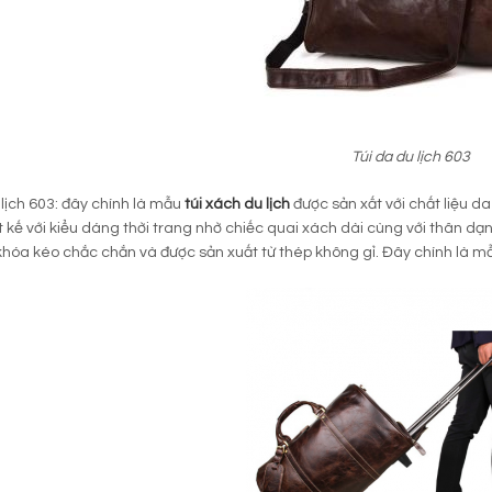
Túi da du lịch 603
 lịch 603: đây chính là mẫu
túi xách du lịch
được sản xất với chất liệu d
t kế với kiểu dáng thời trang nhờ chiếc quai xách dài cùng với thân d
khóa kéo chắc chắn và được sản xuất từ thép không gỉ. Đây chính là 