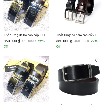
Thắt lưng da bò cao cấp TL1017
Thắt lưng da nam cao cấp TL1010
350.000
₫
350.000
₫
450.000
₫
450.000
₫
22
%
22
%
Off
Off