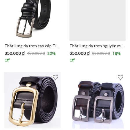
Thắt lưng da trơn cao cấp TL1004
Thắt lưng da trơn nguyên miếng TL1007
350.000
₫
650.000
₫
450.000
₫
800.000
₫
22
%
19
%
Off
Off