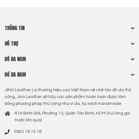
THÔNG TIN
HỖ TRỢ
ĐỒ DA NAM
ĐỒ DA NAM
JINO Leather Là thương hiệu của Việt Nam về chế tác đồ da thủ
công, Jino Leather sở hữu các sản phẩm hoàn toàn được làm
bằng phương pháp thủ công như ví da, túi xách handmade
61A Bình Giã, Phường 13, Quận Tân Bình, HCM (Vui lòng gọi
trước khi qua)
0922 18 15 18