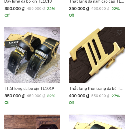
Dây lưng da bò xịn TL1018
Thắt lưng da nam cao cấp TL1006
350.000
₫
350.000
₫
450.000
₫
450.000
₫
22
%
22
%
Off
Off
Thắt lưng da bò xịn TL1019
Thắt lưng thời trang da bò TL1014
350.000
₫
400.000
₫
450.000
₫
550.000
₫
22
%
27
%
Off
Off