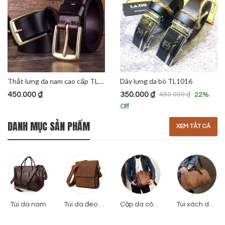
Thắt lưng da nam cao cấp TL1005
Dây lưng da bò TL1016
450.000
₫
350.000
₫
450.000
₫
22
%
Off
DANH MỤC SẢN PHẨM
XEM TẤT CẢ
Túi da nam
Túi da đeo chéo
Cặp da công sở
Túi xách du lịch