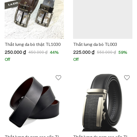
Thắt lưng da bò thật TL1030
Thắt lưng da bò TL003
250.000
₫
225.000
₫
450.000
₫
550.000
₫
44
%
59
%
Off
Off
Thắt lưng da nam cao cấp TL1008
Thắt lưng da nam cao cấp TL1009