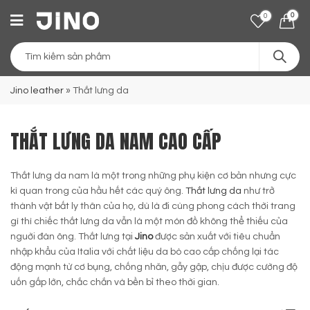
0
0
Jino leather
»
Thắt lưng da
THẮT LƯNG DA NAM CAO CẤP
Thắt lưng da nam là một trong những phụ kiện cơ bản nhưng cực
kì quan trong của hầu hết các quý ông.
Thắt lưng da
như trở
thành vật bất ly thân của họ, dù là đi cùng phong cách thời trang
gì thì chiếc thắt lưng da vẫn là một món đồ không thể thiếu của
nguời đàn ông. Thắt lưng tại
Jino
được sản xuất với tiêu chuẩn
nhập khẩu của Italia với chất liệu da bò cao cấp chống lại tác
động mạnh từ cơ bụng, chống nhăn, gẫy gập, chịu được cường độ
uốn gấp lớn, chắc chắn và bền bỉ theo thời gian.