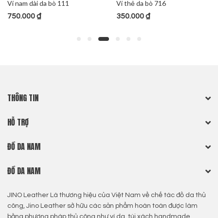
Ví nam dài da bò 111
Ví thẻ da bò 716
750.000
₫
350.000
₫
THÔNG TIN
HỖ TRỢ
ĐỒ DA NAM
ĐỒ DA NAM
JINO Leather Là thương hiệu của Việt Nam về chế tác đồ da thủ
công, Jino Leather sở hữu các sản phẩm hoàn toàn được làm
bằng phương pháp thủ công như ví da, túi xách handmade