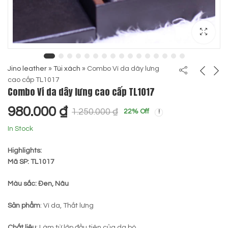
Jino leather
»
Túi xách
»
Combo Ví da dây lưng
cao cấp TL1017
Combo Ví da dây lưng cao cấp TL1017
980.000
₫
1.250.000
₫
22
% Off
In Stock
Highlights:
Mã SP: TL1017
Màu sắc: Đen, Nâu
Sản phẩm
: Ví da, Thắt lưng
Chất liệu
: Làm từ lớp đầu tiên của da bò