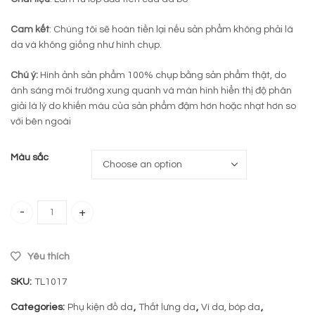
Cam kết
: Chúng tôi sẽ hoàn tiền lại nếu sản phẩm không phải là
da và không giống như hình chụp.
Chú ý:
Hình ảnh sản phẩm 100% chụp bằng sản phẩm thật, do
ánh sáng môi trường xung quanh và màn hình hiển thị độ phân
giải là lý do khiến màu của sản phẩm đậm hơn hoặc nhạt hơn so
với bên ngoài
Màu sắc
Combo Ví da dây lưng cao cấp TL1017 quantity
Yêu thích
SKU:
TL1017
Categories:
Phụ kiện đồ da
,
Thắt lưng da
,
Ví da, bóp da
,