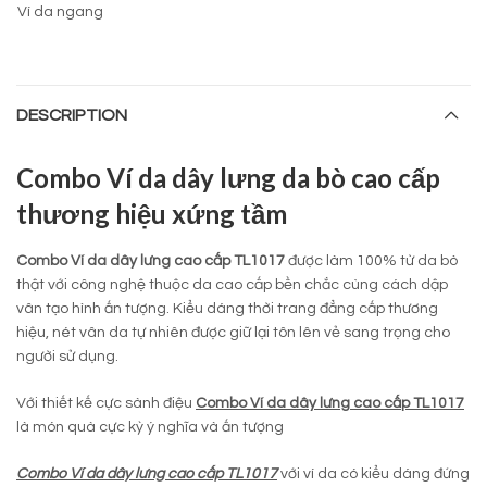
Ví da ngang
DESCRIPTION
Combo Ví da dây lưng da bò cao cấp
thương hiệu xứng tầm
Combo Ví da dây lưng cao cấp TL1017
được làm 100% từ da bò
thật với công nghệ thuộc da cao cấp bền chắc cùng cách dập
vân tạo hình ấn tượng. Kiểu dáng thời trang đẳng cấp thương
hiệu, nét vân da tự nhiên được giữ lại tôn lên vẻ sang trọng cho
người sử dụng.
Với thiết kế cực sành điệu
Combo Ví da dây lưng cao cấp TL1017
là món quà cực kỳ ý nghĩa và ấn tượng
Combo Ví da dây lưng cao cấp TL1017
với ví da có kiểu dáng đứng