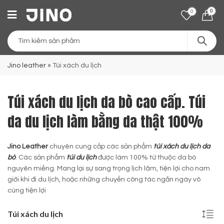
0
0
Jino leather
»
Túi xách du lịch
Túi xách du lịch da bò cao cấp. Túi
da du lịch làm bằng da thật 100%
Jino Leather
chuyên cung cấp các sản phẩm
túi xách du lịch da
bò
. Các sản phẩm
túi du lịch
được làm 100% từ thuộc da bò
nguyên miếng. Mang lại sự sang trọng lịch lãm, tiện lợi cho nam
giới khi đi du lịch, hoặc những chuyến công tác ngắn ngày vô
cùng tiện lợi
Túi xách du lịch