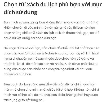
Chọn túi xách du lịch phù hợp với mục
đích sử dụng
Bạn thích sự gọn gàng, bạn không thích mang vác hàng tá thứ
khiến chuyến đi của mình trở nên nặng nề vậy thì bạn nên lựa
chọn những chiếc
túi xách du lịch
có kích thước nhỏ, gọn, có thể
chứa đủ vật dụng cá nhân của bạn.
Nếu bạn đi xa và dài hạn, cần chứa đồ nhiều thì tốt nhất bạn nên
chọn các loại
túi xách du lịch
chuyên dụng, loại này rất linh hoạt
trong di chuyển có thể xách hoặc đeo chéo nên dễ dàng và
thuận lợi khi đi, đỡ mất sức hơn rất nhiều. Kích cỡ và chất liệu túi
cũng cần được cân nhắc sao cho phù hợp nhất với nhu câu
chuyến đi của bạn.
Bên cạnh đó, bạn cũng nên để ý đến vấn đề tài chính của bản
thân mà chọn cho mình một chiếc túi phù hợp. Không nên chỉ vì
thích mà cố hết sức để mua về, sau đó lại không phát huy được
tác dụng gì thì rất lãng phí.