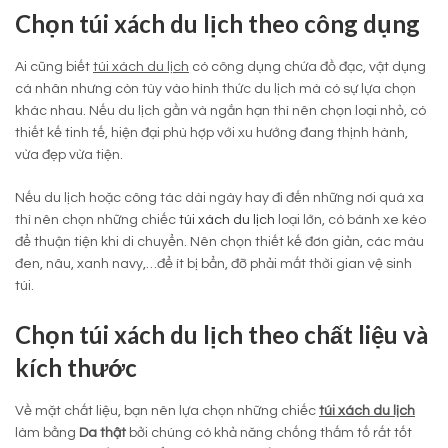
Chọn túi xách du lịch theo công dụng
Ai cũng biết
túi xách du lịch
có công dụng chứa đồ đạc, vật dụng
cá nhân nhưng còn tùy vào hình thức du lịch mà có sự lựa chọn
khác nhau. Nếu du lịch gần và ngắn hạn thì nên chọn loại nhỏ, có
thiết kế tinh tế, hiện đại phù hợp với xu hướng đang thịnh hành,
vừa đẹp vừa tiện.
Nếu du lịch hoặc công tác dài ngày hay đi đến những nơi quá xa
thì nên chọn những chiếc
túi xách du lịch
loại lớn, có bánh xe kéo
để thuận tiện khi di chuyển. Nên chọn thiết kế đơn giản, các màu
đen, nâu, xanh navy,…để ít bị bẩn, đỡ phải mất thời gian vệ sinh
túi.
Chọn túi xách du lịch theo chất liệu và
kích thước
Về mặt chất liệu, bạn nên lựa chọn những chiếc
túi xách du lịch
làm bằng
Da thật
bởi chúng có khả năng chống thấm tố rất tốt