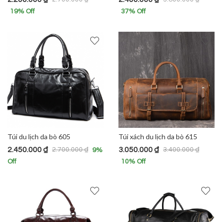
19
% Off
37
% Off
Túi du lịch da bò 605
Túi xách du lịch da bò 615
2.450.000
₫
3.050.000
₫
2.700.000
₫
3.400.000
₫
9
%
Off
10
% Off