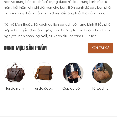
nên vô cùng bền, có thể sử dụng được rất lâu trung bình từ 3-5
năm, tiết kiệm chi phí dài hạn cho bạn. Bên cạnh đó các bạn phải
có biện pháp bảo quản thích đáng để tăng tuổi thọ của chúng
Xét về kích thước, túi xách du lịch có kích cỡ trung bình 5 tấc phù
hợp với chuyến đi ngắn ngày, còn đi công tác xa hoặc du lịch dài
ngày thì nên chọn loại
vali
, túi xách du lịch tầm 6 – 7 tấc.
DANH MỤC SẢN PHẨM
XEM TẤT CẢ
Túi da nam
Túi da đeo chéo
Cặp da công sở
Túi xách du lịch