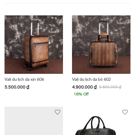
Vali du lịch da xịn 606
Vali du lịch da bò 602
5.500.000
₫
4.900.000
₫
5.800.000
₫
16
% Off