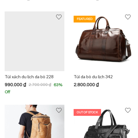
FEATURED
Túi xách du lịch da bò 228
Túi da bò du lịch 342
990.000
₫
2.800.000
₫
2.700.000
₫
63
%
Off
OUT OF STOCK