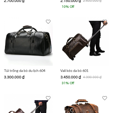
2.700.000
₫
2.150.000
₫
2.400.000
₫
10
% Off
Túi trống da bò du lịch 604
Vali kéo da bò 601
3.300.000
₫
3.450.000
₫
4.990.000
₫
31
% Off