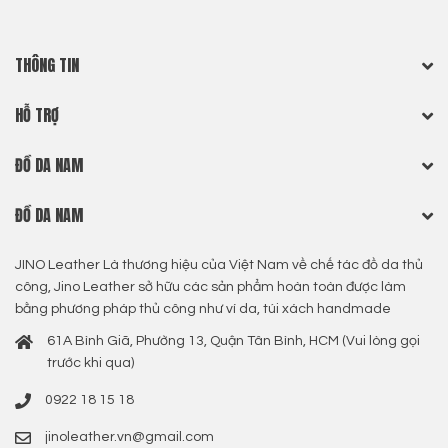
THÔNG TIN
HỖ TRỢ
ĐỒ DA NAM
ĐỒ DA NAM
JINO Leather Là thương hiệu của Việt Nam về chế tác đồ da thủ
công, Jino Leather sở hữu các sản phẩm hoàn toàn được làm
bằng phương pháp thủ công như ví da, túi xách handmade
61A Bình Giã, Phường 13, Quận Tân Bình, HCM (Vui lòng gọi
trước khi qua)
0922 18 15 18
jinoleather.vn@gmail.com