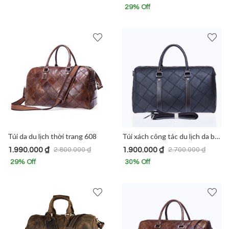
29
% Off
Túi da du lịch thời trang 608
Túi xách công tác du lịch da bò 611
1.990.000
₫
1.900.000
₫
2.800.000
₫
2.700.000
₫
29
% Off
30
% Off