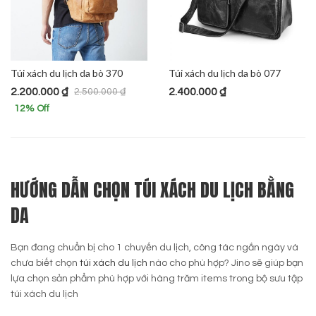
Túi xách du lịch da bò 370
Túi xách du lịch da bò 077
2.200.000
₫
2.400.000
₫
2.500.000
₫
12
% Off
HƯỚNG DẪN CHỌN TÚI XÁCH DU LỊCH BẰNG
DA
Bạn đang chuẩn bị cho 1 chuyến du lịch, công tác ngắn ngày và
chưa biết chọn
túi xách du lịch
nào cho phù hợp? Jino sẽ giúp bạn
lựa chọn sản phẩm phù hợp với hàng trăm items trong bộ sưu tập
túi xách du lịch