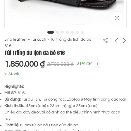
Jino leather
»
Túi xách
»
Túi trống du lịch da bò
616
Túi trống du lịch da bò 616
1.850.000
₫
2.700.000
₫
31
% Off
In Stock
Highlights:
Mã SP:
616
Sử dụng:
Túi du lịch, Túi công tác, Laptop & Máy tính bảng các loại
Kích thước:
45cm (dài) x 23cm (rộng) x 25cm (cao)
Chiều dài dây đeo vai cố định có thể điều chỉnh hình thức xách
tay.
Chất liệu:
Làm từ lớp đầu tiên của da bò.