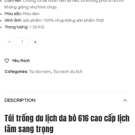
Cam kết:
Chúng tôi sẽ hoàn tiền lại nếu túi không phải là da và
không giống như hình chụp.
Màu sắc:
Màu đen
Hình ảnh:
sản phẩm 100% chụp bằng sản phẩm thật
Trọng lượng:
1.32 KG
Túi trống du lịch da bò 616 quantity
Yêu thích
Categories:
Túi da nam
,
Túi xách du lịch
DESCRIPTION
Túi trống du lịch da bò 616 cao cấp lịch
lãm sang trọng