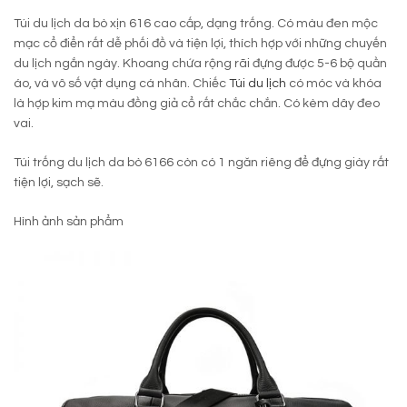
Túi du lịch da bò xịn 616 cao cấp, dạng trống. Có màu đen mộc
mạc cổ điển rất dễ phối đồ và tiện lợi, thích hợp với những chuyến
du lịch ngắn ngày. Khoang chứa rộng rãi đựng được 5-6 bộ quần
áo, và vô số vật dụng cá nhân. Chiếc
Túi du lịch
có móc và khóa
là hợp kim mạ màu đồng giả cổ rất chắc chắn. Có kèm dây đeo
vai.
Túi trống du lịch da bò 6166 còn có 1 ngăn riêng để đựng giày rất
tiện lợi, sạch sẽ.
Hình ảnh sản phẩm