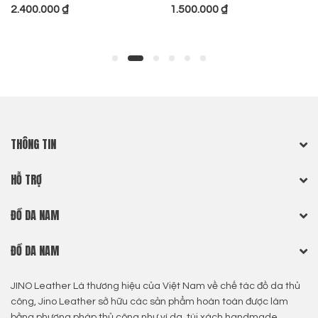
2.400.000
₫
1.500.000
₫
THÔNG TIN
HỖ TRỢ
ĐỒ DA NAM
ĐỒ DA NAM
JINO Leather Là thương hiệu của Việt Nam về chế tác đồ da thủ
công, Jino Leather sở hữu các sản phẩm hoàn toàn được làm
bằng phương pháp thủ công như ví da, túi xách handmade