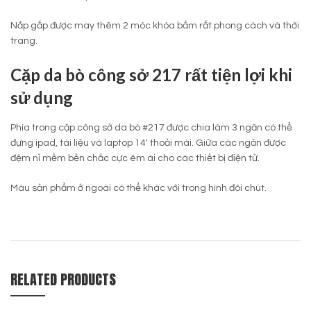
Nắp gấp được may thêm 2 móc khóa bấm rất phong cách và thời
trang.
Cặp da bò công sở 217 rất tiện lợi khi
sử dụng
Phía trong cặp công sở da bò #217 được chia làm 3 ngăn có thể
đựng ipad, tài liệu và laptop 14′ thoải mái. Giữa các ngăn được
đệm nỉ mềm bền chắc cực êm ái cho các thiết bị điện tử.
Màu sản phẩm ở ngoài có thể khác với trong hình đôi chút.
RELATED PRODUCTS