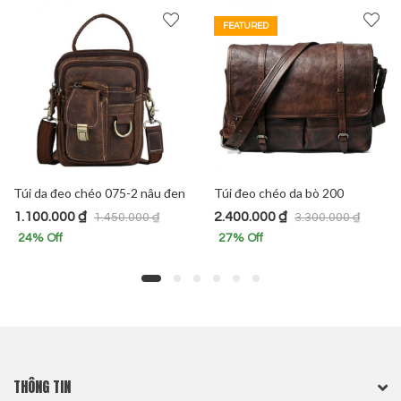
FEATURED
úi da đeo chéo 075-2 nâu đen
Túi đeo chéo da bò 200
.100.000
₫
2.400.000
₫
2
1.450.000
₫
3.300.000
₫
24
% Off
27
% Off
O
THÔNG TIN