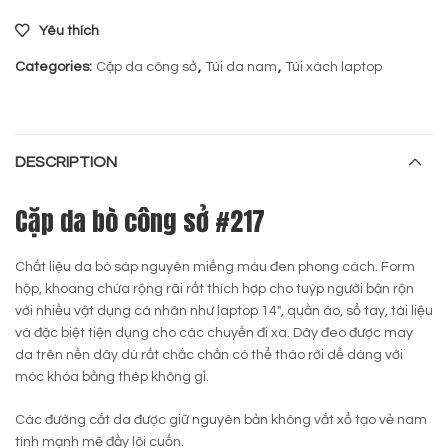
Yêu thích
Categories:
Cặp da công sở
,
Túi da nam
,
Túi xách laptop
DESCRIPTION
Cặp da bò công sở #217
Chất liệu da bò sáp nguyên miếng màu đen phong cách. Form
hộp, khoang chứa rộng rãi rất thích hợp cho tuýp người bận rộn
với nhiều vật dụng cá nhân như laptop 14″, quần áo, sổ tay, tài liệu
và đặc biệt tiện dụng cho các chuyến đi xa. Dây đeo được may
da trên nền dây dù rất chắc chắn có thể tháo rời dễ dàng với
móc khóa bằng thép không gỉ.
Các đường cắt da được giữ nguyên bản không vắt xổ tạo vẻ nam
tính mạnh mẽ đầy lôi cuốn.