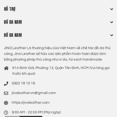
HỖ TRỢ
ĐỒ DA NAM
ĐỒ DA NAM
JINO Leather Là thương hiệu của Việt Nam về chế tác đồ da thủ
công, Jino Leather sở hữu các sản phẩm hoàn toàn được làm
bằng phương pháp thủ công như ví da, túi xách handmade
61A Bình Giã, Phường 13, Quận Tân Bình, HCM (Vui lòng gọi
trước khi qua)
0922 18 15 18
jinoleather.vn@gmail.com
https://jinoleather.com
9:00 AM - 22:00 PM (Mọi ngày)