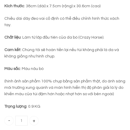
Kích thước
: 38cm (dài) x 7.5cm (rộng) x 30.6cm (cao)
Chiều dài dây đeo vai cố định có thể điều chỉnh hình thức xách
tay.
Chất liệu
: Làm từ lớp đầu tiên của da bò (Crazy Horse).
Cam kết:
Chúng tôi sẽ hoàn tiền lại nếu túi không phải là da và
không giống như hình chụp.
Màu sắc
: Màu nâu bò
(hình ảnh sản phẩm 100% chụp bằng sản phẩm thật, do ánh sáng
môi trường xung quanh và màn hình hiển thị độ phân giải là lý do
khiến màu của túi đậm hơn hoặc nhạt hơn so với bên ngoài)
Trọng lượng
: 0.9 KG
Cặp da bò công sở 217 quantity