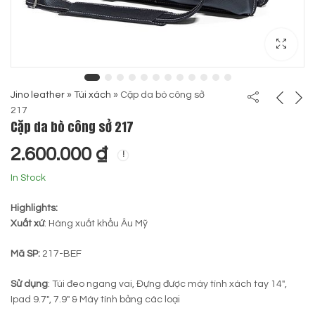
Jino leather
»
Túi xách
»
Cặp da bò công sở
217
Cặp da bò công sở 217
2.600.000
₫
In Stock
Highlights:
Xuất xứ
: Hàng xuất khẩu Âu Mỹ
Mã SP:
217-BEF
Sử dụng
: Túi đeo ngang vai, Đựng được máy tính xách tay 14″,
Ipad 9.7″, 7.9″ & Máy tính bảng các loại