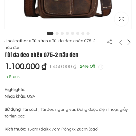
Jino leather
»
Túi xách
»
Túi da đeo chéo 075-2
nâu đen
Túi da đeo chéo 075-2 nâu đen
1.100.000
₫
1.450.000
₫
24
% Off
In Stock
Highlights:
Nhập khẩu
: USA
Sử dụng
: Túi xách, Túi đeo ngang vai, Đựng được điện thoại, giấy
tờ tiền bạc
Kích thước
: 15cm (dài) x 7cm (rộng) x 20cm (cao)