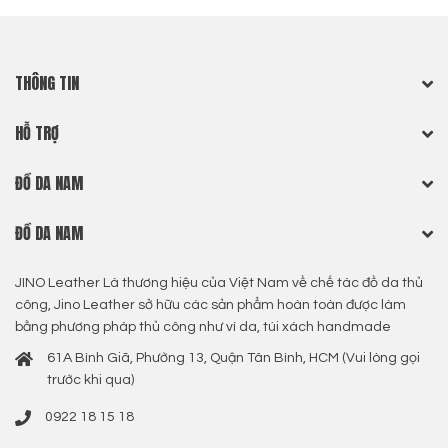
THÔNG TIN
HỖ TRỢ
ĐỒ DA NAM
ĐỒ DA NAM
JINO Leather Là thương hiệu của Việt Nam về chế tác đồ da thủ
công, Jino Leather sở hữu các sản phẩm hoàn toàn được làm
bằng phương pháp thủ công như ví da, túi xách handmade
61A Bình Giã, Phường 13, Quận Tân Bình, HCM (Vui lòng gọi
trước khi qua)
0922 18 15 18