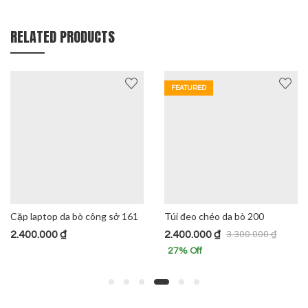
RELATED PRODUCTS
FEATURED
Cặp laptop da bò công sở 161
Túi đeo chéo da bò 200
2.400.000
₫
2.400.000
₫
3.300.000
₫
27
% Off