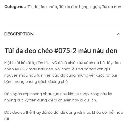
Categories:
Túi da đeo chéo
,
Túi da đeo bụng, ngực
,
Túi da nam
DESCRIPTION
Túi da đeo chéo #075-2 màu nâu đen
Một thiết kế rất lạ đến từ
JINO
đó là chiếc túi xách da bò dây đeo
chéo #075-2 màu nâu đen. Với chất liệu da bò sáp vẫn giữ
nguyên màu nâu tự nhiên của da cùng những vết xước rất bụi
bặm mang phong cách đường phố.
Bốn ngăn xếp chồng nhau tựa như kim tự tháp trông cầu kỳ
nhưng cực kỳ tiện dụng khi di chuyển hay đi du lịch.
Dây đeo có thể thay đổi độ dài dễ dàng với móc khóa có thể tháo
rời.