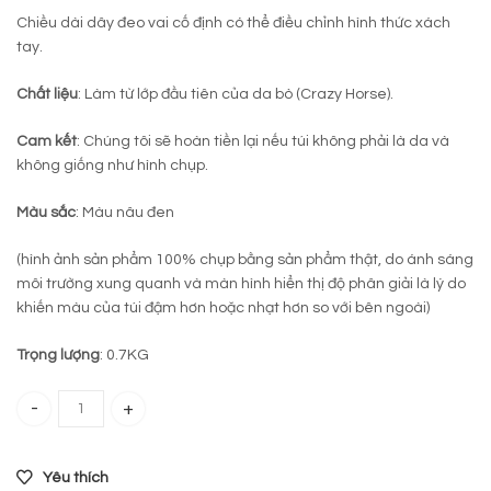
Chiều dài dây đeo vai cố định có thể điều chỉnh hình thức xách
tay.
Chất liệu
: Làm từ lớp đầu tiên của da bò (Crazy Horse).
Cam kết
: Chúng tôi sẽ hoàn tiền lại nếu túi không phải là da và
không giống như hình chụp.
Màu sắc
: Màu nâu đen
(hình ảnh sản phẩm 100% chụp bằng sản phẩm thật, do ánh sáng
môi trường xung quanh và màn hình hiển thị độ phân giải là lý do
khiến màu của túi đậm hơn hoặc nhạt hơn so với bên ngoài)
Trọng lượng
: 0.7KG
Túi da đeo chéo 075-2 nâu đen quantity
Yêu thích