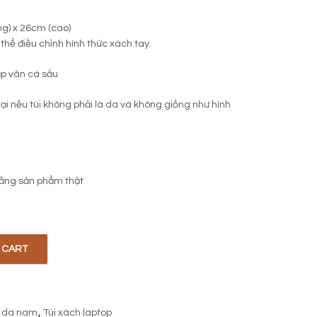
ng) x 26cm (cao)
thể điều chỉnh hình thức xách tay.
p vân cá sấu
lại nếu túi không phải là da và không giống như hình
ằng sản phẩm thật
 CART
antity
i da nam
,
Túi xách laptop