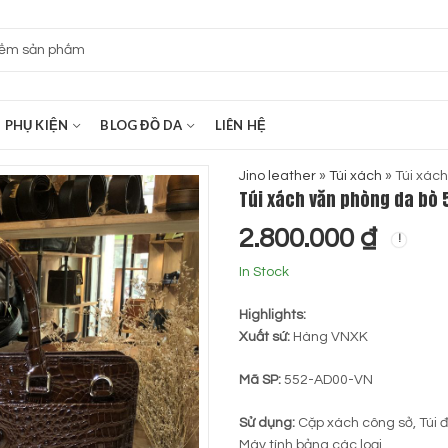
PHỤ KIỆN
BLOG ĐỒ DA
LIÊN HỆ
Jino leather
»
Túi xách
»
Túi xác
Túi xách văn phòng da bò 
2.800.000
₫
In Stock
Highlights:
Xuất sứ:
Hàng VNXK
Mã SP:
552-AD00-VN
Sử dụng:
Cặp xách công sở, Túi đe
Máy tính bảng các loại