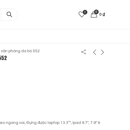
0
0
0
₫
h văn phòng da bò 552
552
o ngang vai, Đựng được laptop 13.3”″, Ipad 9.7″, 7.9″ &