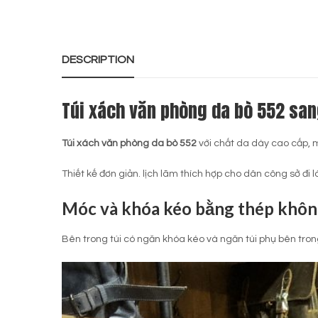
DESCRIPTION
Túi xách văn phòng da bò 552 san
Túi xách văn phòng da bò 552
với chất da dày cao cấp, m
Thiết kế đơn giản. lịch lãm thích hợp cho dân công sở đ
Móc và khóa kéo bằng thép không
Bên trong túi có ngăn khóa kéo và ngăn túi phụ bên trong (