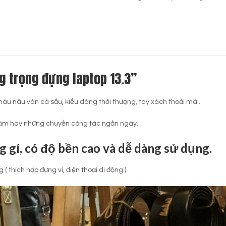
g trọng đựng laptop 13.3”
àu nâu vân cá sấu, kiểu dáng thời thượng, tay xách thoải mái.
i làm hay những chuyến công tác ngắn ngày.
 gỉ, có độ bền cao và dễ dàng sử dụng.
 thích hợp đựng ví, điện thoại di động ).