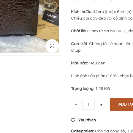
Kích thước:
34cm (dài) x 6cm (rộ
Chiều dài dây đeo vai cố định có 
Chất liệu:
Làm từ da bò 100%, dậ
Cam kết:
Chúng tôi sẽ hoàn tiền 
chụp.
Màu sắc:
Màu đen
Hình ảnh sản phẩm 100% chụp b
Trọng lượng:
1,25 KG
ADD TO
Túi xách văn phòng da bò 552 qu
Yêu thích
Categories:
Cặp da công sở
,
Tú