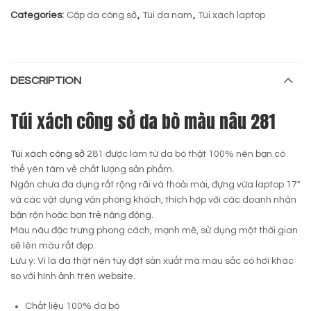
Categories:
Cặp da công sở
,
Túi da nam
,
Túi xách laptop
DESCRIPTION
Túi xách công sở da bò màu nâu 281
Túi xách công sở
281 được làm từ da bò thật 100% nên bạn có
thể yên tâm về chất lượng sản phẩm.
Ngăn chưa đa dụng rất rộng rãi và thoải mái, đựng vừa laptop 17″
và các vật dụng văn phòng khách, thích hợp với các doanh nhân
bận rộn hoặc bạn trẻ năng động.
Màu nâu đặc trưng phong cách, mạnh mẽ, sử dụng một thời gian
sẽ lên màu rất đẹp.
Lưu ý: Vì là da thật nên tùy đợt sản xuất mà màu sắc có hơi khác
so với hình ảnh trên website.
Chất liệu 100% da bò