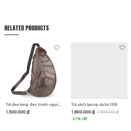
RELATED PRODUCTS
Túi đeo lưng, đeo trước ngực da bò 165
Túi xách laptop da bò 058
1.500.000
₫
1.800.000
₫
2.600.000
₫
31
% Off