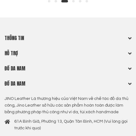
THÔNG TIN
HỖ TRỢ
ĐỒ DA NAM
ĐỒ DA NAM
JINO Leather Là thương hiệu của Việt Nam về chế tác đồ da thủ
công, Jino Leather sở hữu các sản phẩm hoàn toàn được làm
bằng phương pháp thủ công như ví da, túi xách handmade
61A Bình Giã, Phường 13, Quận Tân Bình, HCM (Vui lòng gọi
trước khi qua)