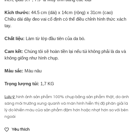
Kích thước:
44.5 cm (dài) x 14cm (rộng) x 31cm (cao)
Chiều dài dây đeo vai cố định có thể điều chỉnh hình thức xách
tay.
Chất liệu:
Làm từ lớp đầu tiên của da bò.
Cam kết:
Chúng tôi sẽ hoàn tiền lại nếu túi không phải là da và
không giống như hình chụp.
Màu sắc:
Màu nâu
Trọng lượng túi:
1,7 KG
Lưu ý:
hình ảnh sản phẩm 100% chụp bằng sản phẩm thật, do ánh
sáng môi trường xung quanh và màn hình hiển thị độ phân giải là
lý do khiến màu của sản phẩm đậm hơn hoặc nhạt hơn so với bên
ngoài
Yêu thích