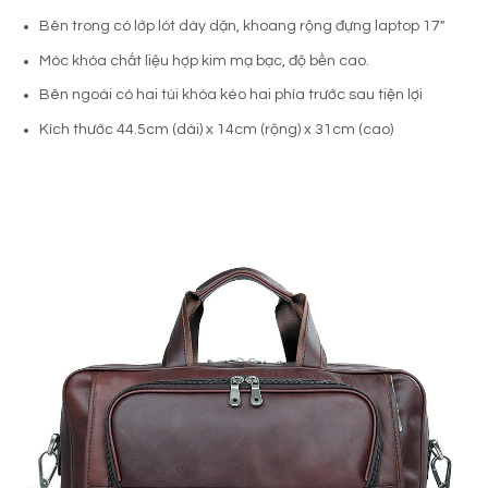
Bên trong có lớp lót dày dặn, khoang rộng đựng laptop 17″
Móc khóa chất liệu hợp kim mạ bạc, độ bền cao.
Bên ngoài có hai túi khóa kéo hai phía trước sau tiện lợi
Kích thước 44.5cm (dài) x 14cm (rộng) x 31cm (cao)