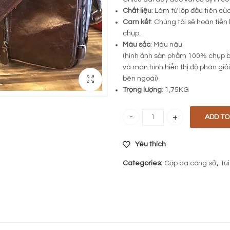
Chất liệu
: Làm từ lớp đầu tiên củ
Cam kết
: Chúng tôi sẽ hoàn tiền
chụp.
Màu sắc
: Màu nâu
(hình ảnh sản phẩm 100% chụp b
và màn hình hiển thị độ phân giả
bên ngoài)
Trọng lượng
: 1,75KG
ADD TO
Túi xách kết hợp balo da bò 192 
Yêu thích
Categories:
Cặp da công sở
,
Tú