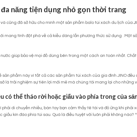
 đa năng tiện dụng nhỏ gọn thời trang
 và cũng đã sở hữu cho mình một sản phẩm balo túi xách du lịch của
J
ới mang tính đột phá về cả kiểu dáng lẫn phương thức sử dụng . Một 
ước giúp bảo vệ mọi đồ dùng bên trong một cách an toàn nhất. Chất d
ề sản phẩm này vì tất cả các sản phẩm túi xách của gia đình JINO đều
ng sở là trải nghiệm sự tiên lợi mới mẻ mà chúng tôi mang lại cho nhữ
ều có thể tháo rời hoặc giấu vào phía trong của sả
phải di chuyển nhiều, bàn tay bạn cảm thấy tê tái và đỏ ửng khi phải x
 giấu kín đáo phía túi sau. Quá là điều tuyệt vời luôn phải không nào? 