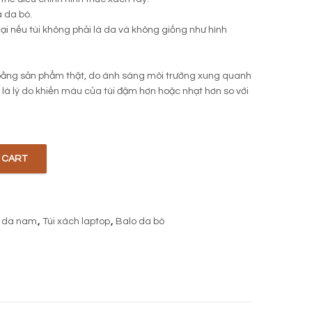
a da bò.
 lại nếu túi không phải là da và không giống như hình
ằng sản phẩm thật, do ánh sáng môi trường xung quanh
i là lý do khiến màu của túi đậm hơn hoặc nhạt hơn so với
 CART
quantity
i da nam
,
Túi xách laptop
,
Balo da bò