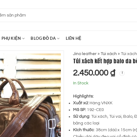
PHỤ KIỆN
BLOG ĐỒ DA
LIÊN HỆ
Jino leather
»
Túi xách
»
Túi xách
Túi xách kết hợp balo da b
2.450.000
₫
In Stock
Highlights:
Xuất xứ:
Hàng VNXK
Mã SP:
192-CE0
Sử dụng
: Túi xách, Túi vai, Balo,
bảng các loại
Kích thước
: 38cm (dài) x 15cm (r
Chiều dài dây đeo vai cố định có 