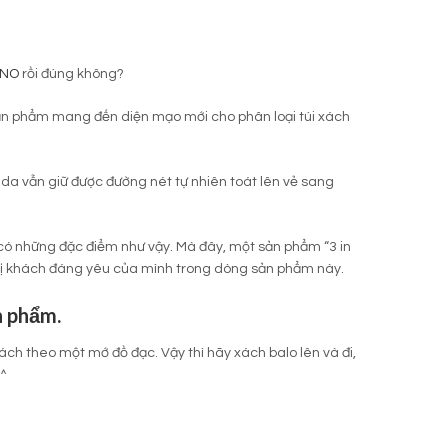
INO
rồi đúng không?
sản phẩm mang đến diện mạo mới cho phân loại túi xách
a vẫn giữ được đường nét tự nhiên toát lên vẻ sang
 có những đặc điểm như vậy. Mà đây, một sản phẩm “3 in
ng vị khách đáng yêu của mình trong dòng sản phẩm này.
n phẩm.
ách theo một mớ đồ đạc. Vậy thì hãy xách balo lên và đi,
^^