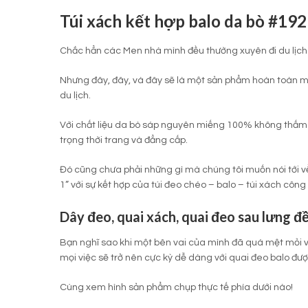
Túi xách kết hợp balo da bò #192
Chắc hẳn các Men nhà mình đều thường xuyên đi du lịch
Nhưng đây, đây, và đây sẽ là một sản phẩm hoàn toàn m
du lịch.
Với chất liệu da bò sáp nguyên miếng 100% không thấm n
trọng thời trang và đẳng cấp.
Đó cũng chưa phải những gì mà chúng tôi muốn nói tới v
1” với sự kết hợp của túi đeo chéo – balo – túi xách cô
Dây đeo, quai xách, quai đeo sau lưng đ
Bạn nghĩ sao khi một bên vai của mình đã quá mệt mỏi vì 
mọi việc sẽ trở nên cực kỳ dễ dàng với quai đeo balo được
Cùng xem hình sản phẩm chụp thực tế phía dưới nào!