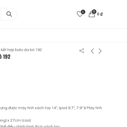
0
0
0
₫
 kết hợp balo da bò 192
ò 192
 Đựng được máy tính xách tay 14″, Ipad 9.7″, 7.9″ & Máy tính
ộng) x 27cm (cao)
thể điều chỉnh hình thức xách tay.