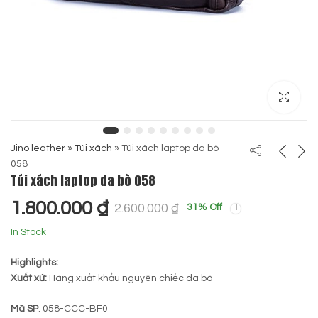
Jino leather
»
Túi xách
»
Túi xách laptop da bò
058
Túi xách laptop da bò 058
1.800.000
₫
2.600.000
₫
31
% Off
In Stock
Highlights:
Xuất xứ:
Hàng xuất khẩu nguyên chiếc da bò
Mã SP
: 058-CCC-BF0