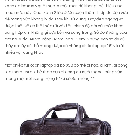
xách da bò #058 quả thực là một món đồ không thể thiếu cho
mùa mưa này. Quai xách 2 lớp được cuộn thêm 1 lớp da độn vừa
dễ mang vừa không bị đau tay khi sử dụng. Dây đeo ngang vai
được thiết kế có thể tháo rời và điều chỉnh độ dài với móc khóa
bằng hợp kim không gỉ cực bền và sang trọng. Số đo 3 vòng của
em nó là dài 40cm, rộng 32cm, cao 12cm. Những con số đó đủ
thấy em ấy cỏ thể mang được cả những chiếc laptop 15′ và rất
nhiều vật dụng khác.
Một chiếc túi xách laptop da bò 058 có thể đi học, đi làm, đi công
tác thậm chí có thể theo bạn đi công du nước ngoài cũng vẫn
mang một nét sang trọng từ xứ sở Sen hồng ^^