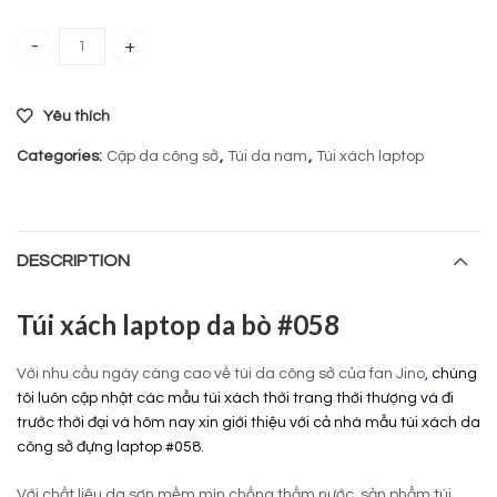
Túi xách laptop da bò 058 quantity
Yêu thích
Categories:
Cặp da công sở
,
Túi da nam
,
Túi xách laptop
DESCRIPTION
Túi xách laptop da bò #058
Với nhu cầu ngày càng cao về túi da công sở của fan Jino
,
chúng
tôi luôn cập nhật các mẫu túi xách thời trang thời thượng và đi
trước thời đại và hôm nay xin giới thiệu với cả nhà mẫu túi xách da
công sở đựng laptop #058.
Với chất liệu da sơn mềm mịn chống thấm nước, sản phẩm túi