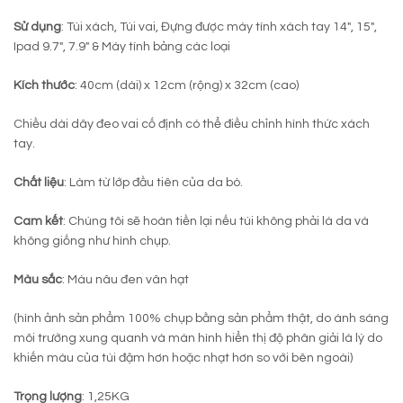
Sử dụng
: Túi xách, Túi vai, Đựng được máy tính xách tay 14″, 15″,
Ipad 9.7″, 7.9″ & Máy tính bảng các loại
Kích thước
: 40cm (dài) x 12cm (rộng) x 32cm (cao)
Chiều dài dây đeo vai cố định có thể điều chỉnh hình thức xách
tay.
Chất liệu
: Làm từ lớp đầu tiên của da bò.
Cam kết
: Chúng tôi sẽ hoàn tiền lại nếu túi không phải là da và
không giống như hình chụp.
Màu sắc
: Màu nâu đen vân hạt
(hình ảnh sản phẩm 100% chụp bằng sản phẩm thật, do ánh sáng
môi trường xung quanh và màn hình hiển thị độ phân giải là lý do
khiến màu của túi đậm hơn hoặc nhạt hơn so với bên ngoài)
Trọng lượng
: 1,25KG