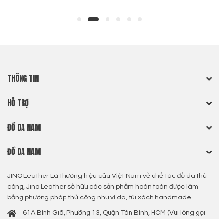
THÔNG TIN
HỖ TRỢ
ĐỒ DA NAM
ĐỒ DA NAM
JINO Leather Là thương hiệu của Việt Nam về chế tác đồ da thủ
công, Jino Leather sở hữu các sản phẩm hoàn toàn được làm
bằng phương pháp thủ công như ví da, túi xách handmade
61A Bình Giã, Phường 13, Quận Tân Bình, HCM (Vui lòng gọi