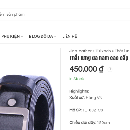
PHỤ KIỆN
BLOG ĐỒ DA
LIÊN HỆ
Jino leather
»
Túi xách
»
Thắt lư
Thắt lưng da nam cao cấp
450.000
₫
In Stock
Highlights:
Xuất xứ :
Hàng VN
Mã SP:
TL1002-C0
Chiều dài dây:
150cm