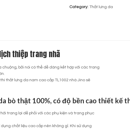
Category:
Thắt lưng da
ịch thiệp trang nhã
 chuộng, bởi nói có thể dễ dàng kết hợp với các trang
ơn.
 thì thắt lưng da nam cao cấp TL1002 nhà Jino sẽ
da bò thật 100%, có độ bền cao thiết kế 
i trang lại dễ phối với các phụ kiện và trang phục
 dụng chất liệu cao cấp nên không gỉ. Khi sử dụng