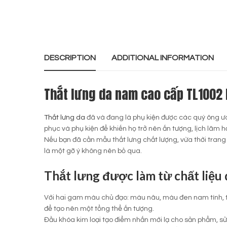
DESCRIPTION
ADDITIONAL INFORMATION
Thắt lưng da nam cao cấp TL1002 l
Thắt lưng da
đã và đang là phụ kiện được các quý ông ưa
phục và phụ kiện để khiến họ trở nên ấn tượng, lịch lãm h
Nếu bạn đã cần mẫu thất lưng chất lượng, vừa thời trang
là một gỡ ý không nên bỏ qua.
Thắt lưng được làm từ chất liệu 
Với hai gam màu chủ đạo: màu nâu, màu đen nam tính, thờ
để tạo nên một tổng thể ấn tượng.
Đầu khóa kim loại tạo điểm nhấn mới lạ cho sản phẩm, sử