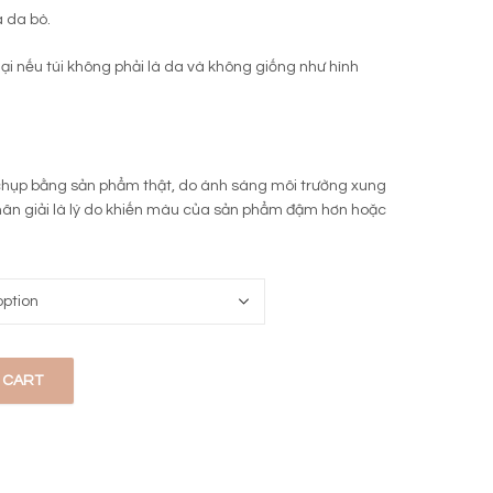
a da bò.
lại nếu túi không phải là da và không giống như hình
chụp bằng sản phẩm thật, do ánh sáng môi trường xung
hân giải là lý do khiến màu của sản phẩm đậm hơn hoặc
 CART
2 quantity