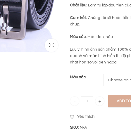
Chất liệu:
Làm từ lớp đầu tiên củ
Cam kết:
Chúng tôi sẽ hoàn tiền 
chụp.
Màu sắc:
Màu đen, nâu
Lưu ý: hình ảnh sản phẩm 100% 
quanh và màn hình hiển thị độ p
nhạt hơn so với bên ngoài
Màu sắc
ADD TO
Thắt lưng da nam cao cấp TL100
Yêu thích
SKU:
N/A