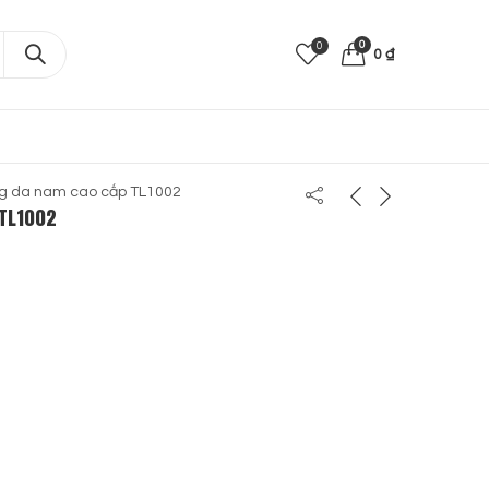
0
0
0
₫
ng da nam cao cấp TL1002
 TL1002