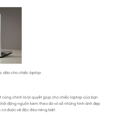
c đáo cho chiếc laptop
cũng chính là bí quyết giúp cho chiếc laptop của bạn
 khởi động nguồn kèm theo đó vô số những hình ảnh đẹp
 có được vẻ độc đáo riêng biệt.