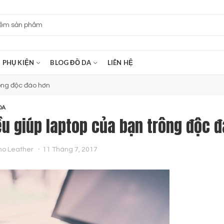
PHỤ KIỆN
BLOG ĐỒ DA
LIÊN HỆ
rông độc đáo hơn
DA
ều giúp laptop của bạn trông độc 
no Leather
11 Tháng 7, 2017