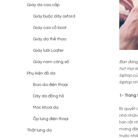
Giày da cao cấp
Giày buộc dây oxford
Giày cao cổ boot
Giày da thể thao
Giày lười Loafer
Giày nam công sở
Bạn đang 
hút mọi á
Phụ kiện đồ da
laptop củ
laptop n
Bao da điện thoại
1- Trang 
Dây da đồng hồ
Móc khoá da
Bí quyết 
nhờ những
Ốp lưng điện thoại
hơn rất n
mang đậm 
Thắt lưng da
trước nhi