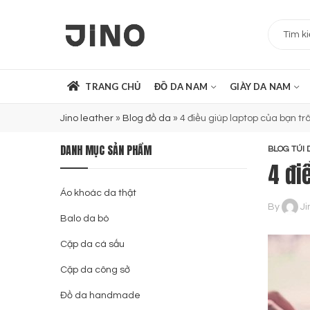
TRANG CHỦ
ĐỒ DA NAM
GIÀY DA NAM
Jino leather
»
Blog đồ da
»
4 điều giúp laptop của bạn t
DANH MỤC SẢN PHẨM
BLOG TÚI 
4 đi
Áo khoác da thật
By
Ji
Balo da bò
Cặp da cá sấu
Cặp da công sở
Đồ da handmade