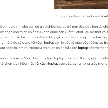
Túi xách laptop chất lượng có thiết
tiếp theo dành cho bạn để giúp chiếc laptop trở nên độc đáo hơn đó ch
hãy chọn cho mình chiếc túi xách được sản xuất từ chất liệu da thật với
g còn có thiết kế tinh xảo, đây là bí quyết quan trọng giúp cho chiếc 
ng thời việc sử dụng
túi xách laptop
còn là yếu tố giúp bảo vệ laptop t
mưa hoặc lỡ làm rơi laptop vì đã được chiếc
túi xách laptop
bảo vệ một 
uốn tạo nên sự độc đáo cho chiếc laptop của mình thì hãy ghi nhớ nh
 hồ chọn lựa nhiều mẫu
túi xách laptop
cao cấp, sang trọng giúp mang 