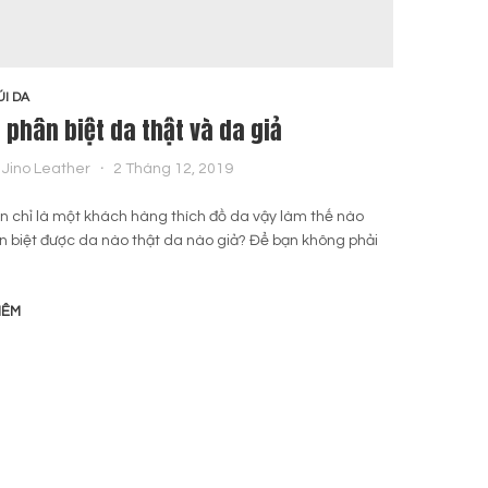
ÚI DA
BLOG 
 phân biệt da thật và da giả
Chọn
phá
Jino Leather
2 Tháng 12, 2019
By
n chỉ là một khách hàng thích đồ da vậy làm thế nào
n biệt được da nào thật da nào giả? Để bạn không phải
Việc l
mọi ch
kinh n
HÊM
ĐỌC T