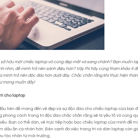
sở hữu một chiếc laptop vô cùng đẹp mắt và sang chảnh? Bạn muốn lap
nh nhìn, để mình trở nên sành điệu hơn? Vậy thì hãy cùng tham khảo 4 điề
a mình trở nên độc đáo hơn dưới đây. Chắc chắn rằng khi thực hiện thà
hư mong muốn đấy!
trí cho laptop
đầu tiên để mang đến vẻ đẹp và sự độc đáo cho chiếc laptop của bạn đó c
 phong cách trang trí độc đáo chắc chắn rằng sẽ là yếu tố vô cùng qu
hiều. Bạn có thể dán, vẽ trực tiếp hoặc bọc chiếc laptop của mình để tr
dấu ấn cá nhân hơn. Bên cạnh đó việc trang trí và dán laptop còn giú
ều tác nhân từ môi trường.