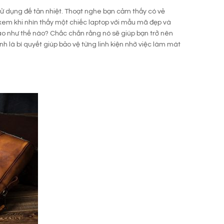
sử dụng đế tản nhiệt. Thoạt nghe bạn cảm thấy có vẻ
xem khi nhìn thấy một chiếc laptop với mẫu mã đẹp và
 đáo như thế nào? Chắc chắn rằng nó sẽ giúp bạn trở nên
nh là bí quyết giúp bảo vệ từng linh kiện nhờ việc làm mát