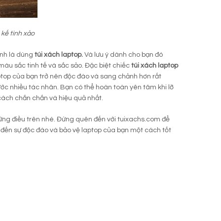
 kế tinh xảo
ính là dùng
túi xách laptop.
Và lưu ý dành cho bạn đó
 màu sắc tinh tế và sắc sảo. Đặc biệt chiếc
túi xách laptop
laptop của bạn trở nên độc đáo và sang chảnh hơn rất
rước nhiều tác nhân. Bạn có thể hoàn toàn yên tâm khi lỡ
cách chắn chắn và hiệu quả nhất.
ững điều trên nhé. Đừng quên đến với tuixachs.com để
đến sự độc đáo và bảo vệ laptop của bạn một cách tốt