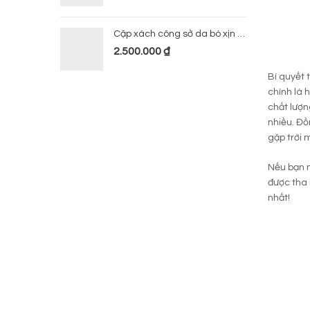
Cặp xách công sở da bò xịn 224
2.500.000
₫
Bí quyết 
chính là 
chất lượn
nhiều. Đồ
gặp trời 
Nếu bạn m
được tha
nhất!