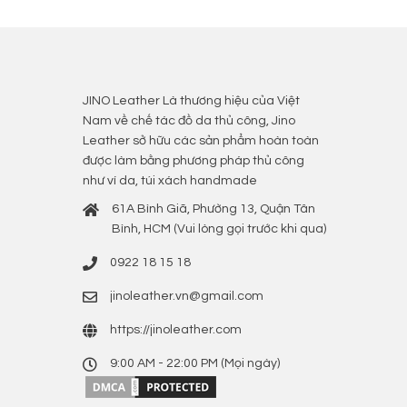
JINO Leather Là thương hiệu của Việt
Nam về chế tác đồ da thủ công, Jino
Leather sở hữu các sản phẩm hoàn toàn
được làm bằng phương pháp thủ công
như ví da, túi xách handmade
61A Bình Giã, Phường 13, Quận Tân
Bình, HCM (Vui lòng gọi trước khi qua)
0922 18 15 18
jinoleather.vn@gmail.com
https://jinoleather.com
9:00 AM - 22:00 PM (Mọi ngày)