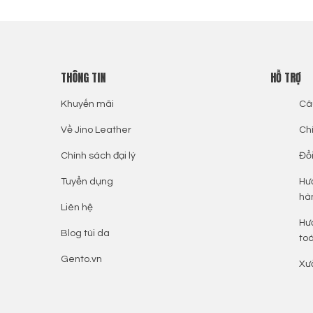
THÔNG TIN
HỖ TRỢ
Khuyến mãi
Câ
Về Jino Leather
Ch
Chính sách đại lý
Đổi
Tuyển dụng
Hư
hà
Liên hệ
Hư
Blog túi da
to
Gento.vn
Xư