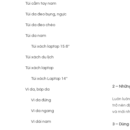
Túi cầm tay nam
Túi da đeo bụng, ngực
Túi da đeo chéo
Túi da nam
Túi xách laptop 15.6''
Túi xách du lịch
Túi xách laptop
Túi xách Laptop 14''
2 – Nhữn
Ví da, bóp da
Luôn luôn
Ví da đứng
trở nên đ
Ví da ngang
và mới nh
Ví dài nam
3 – Dùng 