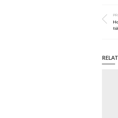
PR
Ho
tú
RELAT