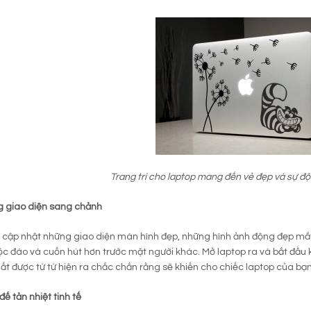
Trang trí cho laptop mang đến vẻ đẹp và sự độ
g giao diện sang chảnh
 cập nhật những giao diện màn hình đẹp, những hình ảnh động đẹp mắt 
ộc đáo và cuốn hút hơn trước mặt người khác. Mở laptop ra và bắt đầu
ất được từ từ hiện ra chắc chắn rằng sẽ khiến cho chiếc laptop của bạn
đế tản nhiệt tinh tế