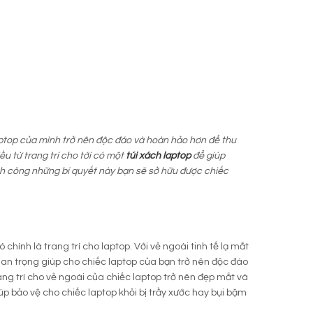
top của mình trở nên độc đáo và hoàn hảo hơn để thu
u từ trang trí cho tới có một
túi xách laptop
để giúp
nh công những bí quyết này bạn sẽ sở hữu được chiếc
hính là trang trí cho laptop. Với vẻ ngoài tinh tế lạ mắt
an trọng giúp cho chiếc laptop của bạn trở nên độc đáo
ang trí cho vẻ ngoài của chiếc laptop trở nên đẹp mắt và
p bảo vệ cho chiếc laptop khỏi bị trầy xước hay bụi bặm