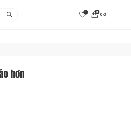
0
0
0
₫
đáo hơn