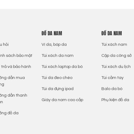
ĐỒ DA NAM
ĐỒ DA NAM
u hỏi
Ví da, bóp da
Túi xách nam
ính sách bảo mật
Túi xách da nam
Cặp da công sở
 trả và bảo hành
Túi xách laptop da bò
Túi xách du lịch
ớng dẫn mua
Túi da đeo chéo
Túi cầm tay
ng
Túi da đựng ipad
Balo da bò
ớng dẫn thanh
Giày da nam cao cấp
Phụ kiện đồ da
án
ởng đồ da