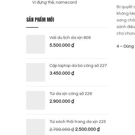
Ví đựng thẻ, namecard
Bí quyết 
không liê
SẢN PHẨM MỚI
sang chản
sành điệu
cho chún
Vali du lịch da xịn 606
5.500.000
₫
4 – Dùng 
Cặp laptop da bò công sở 227
3.450.000
₫
Túi da xịn công sở 226
2.900.000
₫
Túi xách thời trang da xịn 225
2.700.000
₫
2.500.000
₫