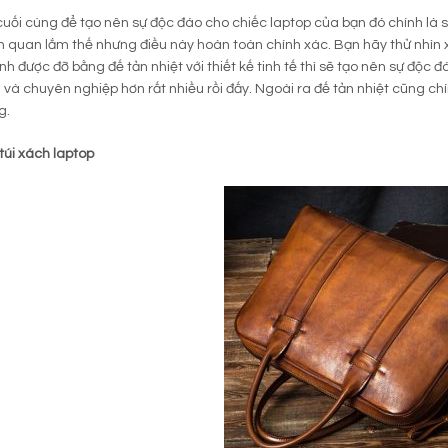
cuối cùng để tạo nên sự độc đáo cho chiếc laptop của bạn đó chính là 
n quan lắm thế nhưng điều này hoàn toàn chính xác. Bạn hãy thử nhìn 
h được đỡ bằng đế tản nhiệt với thiết kế tinh tế thì sẽ tạo nên sự độc
 và chuyên nghiệp hơn rất nhiều rồi đấy. Ngoài ra đế tản nhiệt cũng chí
g.
túi xách laptop