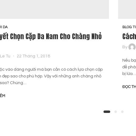
I DA
BLOG T
uyết Chọn Cặp Da Nam Cho Chàng Nhỏ
Cách
By
Le Tu
22 Tháng 1, 2018
Nếu bạ
để phâ
uộc vào dáng người mà bạn cần có cách lựa chọn cặp
bị lừa…
 đẹp sao cho phù hợp. Vậy với những anh chàng nhỏ
ì sao? Chúng…
ĐỌC T
HÊM