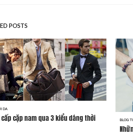
ED POSTS
I DA
 cấp cặp nam qua 3 kiểu dáng thời
BLOG T
Nhữn