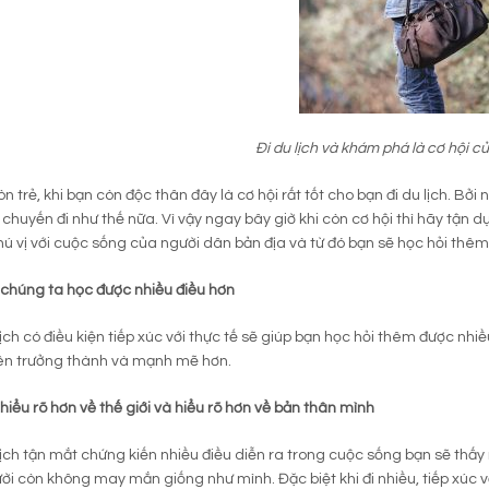
Đi du lịch và khám phá là cơ hội củ
òn trẻ, khi bạn còn độc thân đây là cơ hội rất tốt cho bạn đi du lịch. Bở
chuyến đi như thế nữa. Vì vậy ngay bây giờ khi còn cơ hội thì hãy tận 
ú vị với cuộc sống của người dân bản địa và từ đó bạn sẽ học hỏi thêm
h chúng ta học được nhiều điều hơn
 lịch có điều kiện tiếp xúc với thực tế sẽ giúp bạn học hỏi thêm được nh
nên trưởng thành và mạnh mẽ hơn.
h hiểu rõ hơn về thế giới và hiểu rõ hơn về bản thân mình
 lịch tận mắt chứng kiến nhiều điều diễn ra trong cuộc sống bạn sẽ thấy
ời còn không may mắn giống như mình. Đặc biệt khi đi nhiều, tiếp xúc 