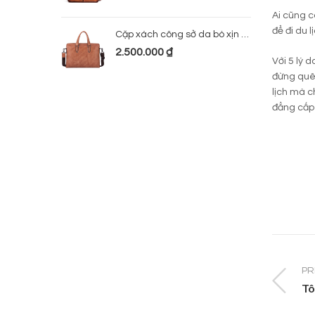
Ai cũng c
để đi du 
Cặp xách công sở da bò xịn 224
2.500.000
₫
Với 5 lý 
đừng quê
lịch mà c
đẳng cấp 
PR
Tô