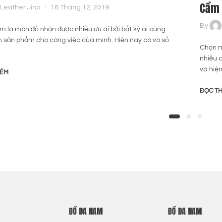
Cầm 
Leather Jino
16 Tháng 12, 2019
By
 là món đồ nhận được nhiều ưu ái bởi bất kỳ ai cũng
 sản phẩm cho công việc của mình. Hiện nay có vô số
Chọn m
nhiều 
và hiện
HÊM
ĐỌC T
ĐỒ DA NAM
ĐỒ DA NAM