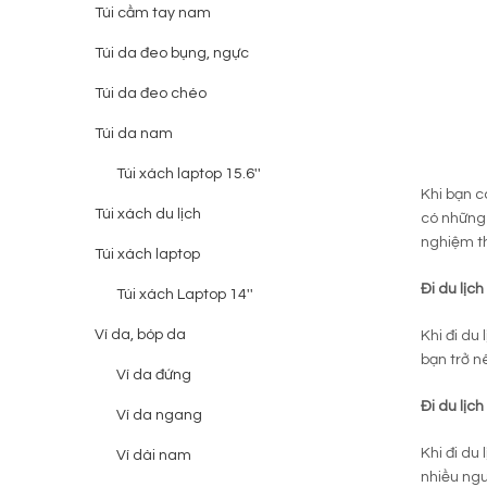
Túi cầm tay nam
Túi da đeo bụng, ngực
Túi da đeo chéo
Túi da nam
Túi xách laptop 15.6''
Khi bạn c
Túi xách du lịch
có những 
nghiệm th
Túi xách laptop
Đi du lịc
Túi xách Laptop 14''
Ví da, bóp da
Khi đi du
bạn trở 
Ví da đứng
Đi du lịc
Ví da ngang
Khi đi du
Ví dài nam
nhiều ngư