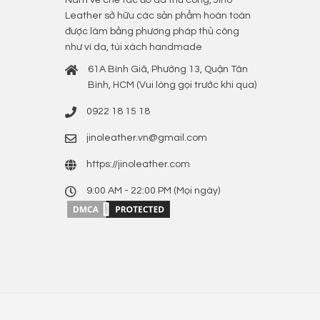
Leather sở hữu các sản phẩm hoàn toàn
được làm bằng phương pháp thủ công
như ví da, túi xách handmade
61A Bình Giã, Phường 13, Quận Tân
Bình, HCM (Vui lòng gọi trước khi qua)
0922 18 15 18
jinoleather.vn@gmail.com
https://jinoleather.com
9:00 AM - 22:00 PM (Mọi ngày)