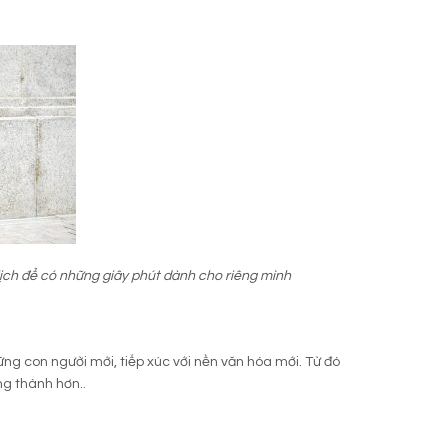
lịch để có những giây phút dành cho riêng mình
ng con người mới, tiếp xúc với nền văn hóa mới. Từ đó
ng thành hơn..