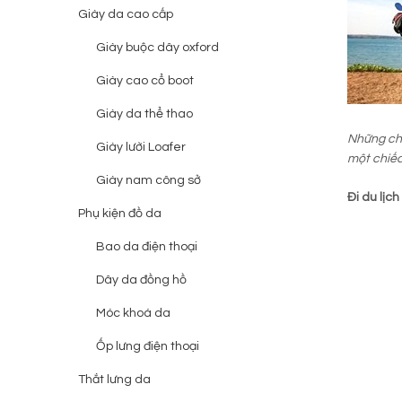
Giày da cao cấp
Giày buộc dây oxford
Giày cao cổ boot
Giày da thể thao
Những chu
Giày lười Loafer
một chiế
Giày nam công sở
Đi du lịc
Phụ kiện đồ da
Bao da điện thoại
Dây da đồng hồ
Móc khoá da
Ốp lưng điện thoại
Thắt lưng da