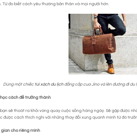
. Từ đo biết cách yêu thương bản thân và mọi người hơn.
Dùng một chiếc
túi xách du lịch
đẳng cấp cua Jino và lên đường đi du 
h học cách để trưởng thành
h bạn sẽ thoát ra khỏi vòng quay cuộc sống hàng ngày. Sẽ gặp được nhữ
c được cách thích nghi với những thay đổi xung quanh mình từ đó trưở
 gian cho riêng mình