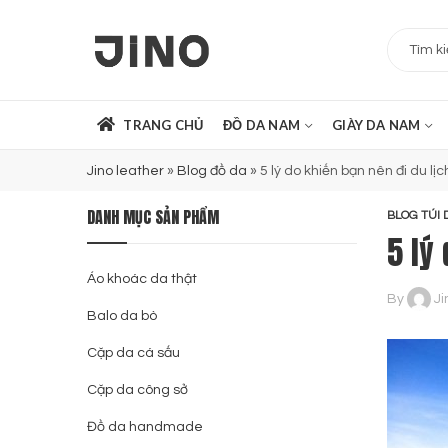
TRANG CHỦ
ĐỒ DA NAM
GIÀY DA NAM
Jino leather
»
Blog đồ da
»
5 lý do khiến bạn nên đi du lịc
DANH MỤC SẢN PHẨM
BLOG TÚI 
5 lý
Áo khoác da thật
By
Ji
Balo da bò
Cặp da cá sấu
Cặp da công sở
Đồ da handmade