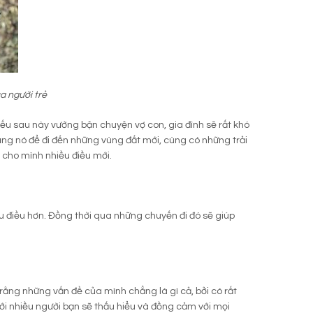
a người trẻ
i nếu sau này vướng bận chuyện vợ con, gia đình sẽ rất khó
dụng nó để đi đến những vùng đất mới, cùng có những trải
 cho mình nhiều điều mới.
iều điều hơn. Đồng thời qua những chuyến đi đó sẽ giúp
 rằng những vấn đề của mình chẳng là gì cả, bởi có rất
với nhiều người bạn sẽ thấu hiểu và đồng cảm với mọi