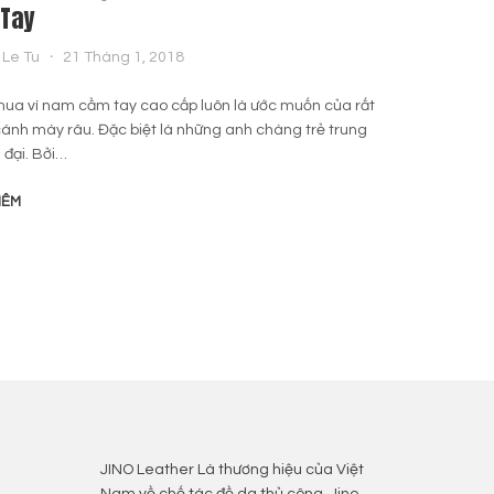
Tay
Le Tu
21 Tháng 1, 2018
ua ví nam cầm tay cao cấp luôn là ước muốn của rất
cánh mày râu. Đặc biệt là những anh chàng trẻ trung
 đại. Bởi…
HÊM
JINO Leather Là thương hiệu của Việt
Nam về chế tác đồ da thủ công, Jino