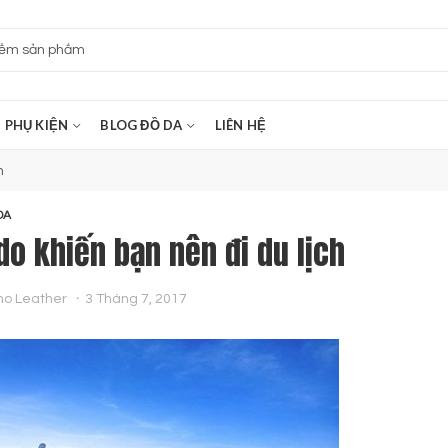
PHỤ KIỆN
BLOG ĐỒ DA
LIÊN HỆ
h
DA
 do khiến bạn nên đi du lịch
no Leather
3 Tháng 7, 2017