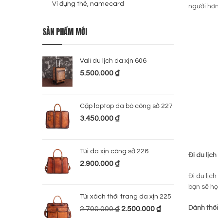
Ví đựng thẻ, namecard
người hơn
SẢN PHẨM MỚI
Vali du lịch da xịn 606
5.500.000
₫
Cặp laptop da bò công sở 227
3.450.000
₫
Túi da xịn công sở 226
Đi du lịc
2.900.000
₫
Đi du lịc
bạn sẽ họ
Túi xách thời trang da xịn 225
Dành thời
2.700.000
₫
2.500.000
₫