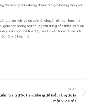
ong đó. Vậy tại sao không dành ra một khoảng thời gian
đường di du lịch. Và để có một chuyến đi hoàn hảo nhất
ỉ giúp bạn mang hết những vật dụng cần thiết khi đi du
riêng của bạn. Để tìm được một chiếc túi xách du lịch
ẫu túi phù hợp nhất.
NEXT
Kiểm tra trước tiên điều gì để biết rằng đó là
một ví da tốt