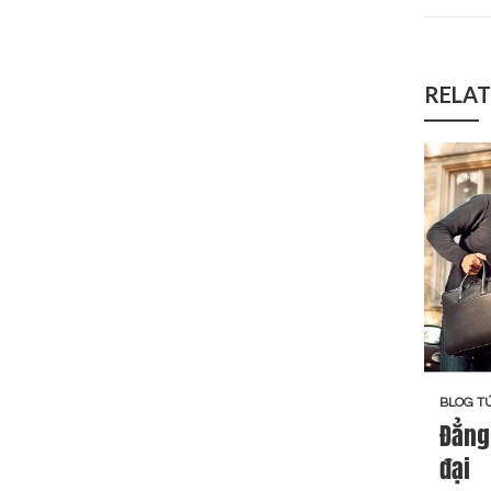
RELAT
BLOG TÚ
Đẳng
đại