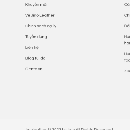
Khuyến mãi
Câ
Về Jino Leather
Ch
Chính sách đại lý
Đổi
Tuyển dụng
Hư
hà
Liên hệ
Hư
Blog túi da
to
Gento.vn
Xư
Jinoleather © 2022 by
Jino
All Rights Reserved.