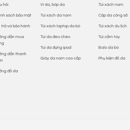
u hỏi
Ví da, bóp da
Túi xách nam
ính sách bảo mật
Túi xách da nam
Cặp da công sở
 trả và bảo hành
Túi xách laptop da bò
Túi xách du lịch
ớng dẫn mua
Túi da đeo chéo
Túi cầm tay
ng
Túi da đựng ipad
Balo da bò
ớng dẫn thanh
Giày da nam cao cấp
Phụ kiện đồ da
án
ởng đồ da