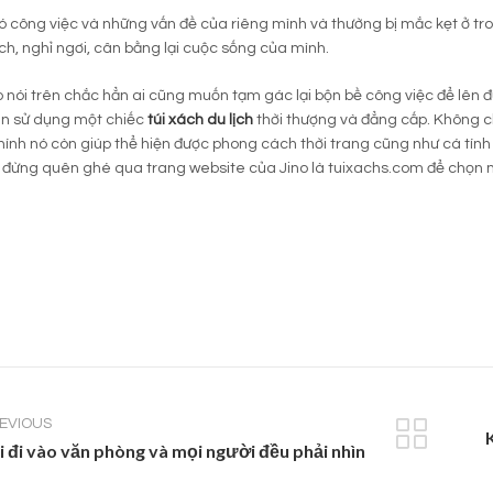
ó công việc và những vấn đề của riêng mình và thường bị mắc kẹt ở tr
lịch, nghỉ ngơi, cân bằng lại cuộc sống của mình.
do nói trên chắc hẳn ai cũng muốn tạm gác lại bộn bề công việc để lên 
n sử dụng một chiếc
túi xách du lịch
thời thượng và đẳng cấp. Không ch
hính nó còn giúp thể hiện được phong cách thời trang cũng như cá tính 
đừng quên ghé qua trang website của Jino là tuixachs.com để chọn m
EVIOUS
i đi vào văn phòng và mọi người đều phải nhìn