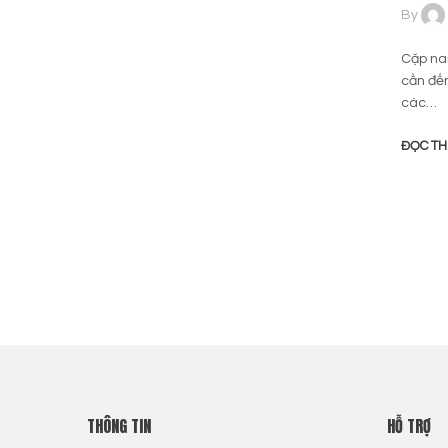
By
Cặp nam
cần đến
các…
ĐỌC T
THÔNG TIN
HỖ TRỢ