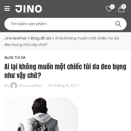
0
0
Jino leather
»
Blog đồ da
»
Ai lại không muốn một chiếc túi da
đeo bụng như vậy chứ?
BLOG TÚI DA
Ai lại không muốn một chiếc túi da đeo bụng
như vậy chứ?
By
Jino Leather
19 Tháng 6, 2017