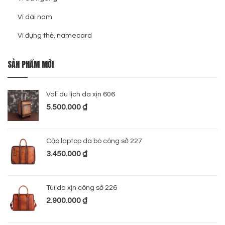
Ví dài nam
Ví đựng thẻ, namecard
SẢN PHẨM MỚI
Vali du lịch da xịn 606
5.500.000
₫
Cặp laptop da bò công sở 227
3.450.000
₫
Túi da xịn công sở 226
2.900.000
₫