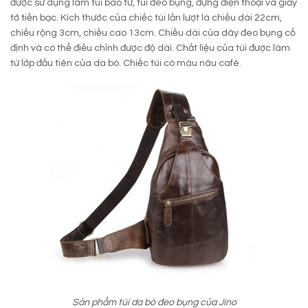
được sử dụng làm túi bao tử, túi đeo bụng, đựng điện thoại và giấy
tờ tiền bạc. Kích thước của chiếc túi lần lượt là chiều dài 22cm,
chiều rộng 3cm, chiều cao 13cm. Chiều dài của dây đeo bụng cố
định và có thể điều chỉnh được độ dài. Chất liệu của túi được làm
từ lớp đầu tiên của da bò. Chiếc túi có màu nâu café.
Sản phẩm túi da bò đeo bụng của Jino