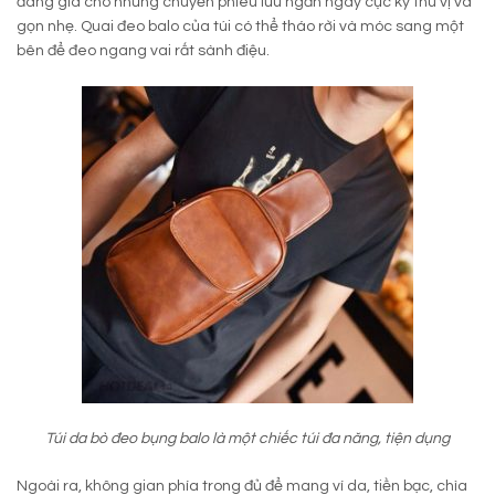
đáng giá cho những chuyến phiêu lưu ngắn ngày cực kỳ thú vị và
gọn nhẹ. Quai đeo balo của túi có thể tháo rời và móc sang một
bên để đeo ngang vai rất sành điệu.
Túi da bò đeo bụng balo là một chiếc túi đa năng, tiện dụng
Ngoài ra, không gian phía trong đủ để mang ví da, tiền bạc, chìa