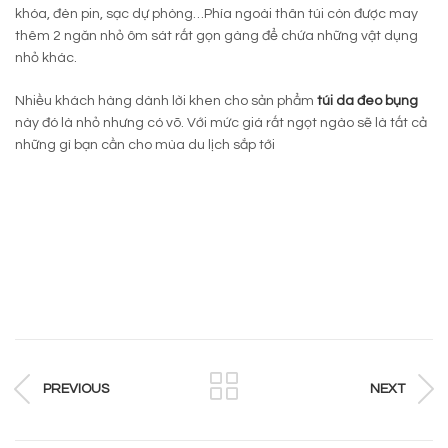
khóa, đèn pin, sạc dự phòng…Phía ngoài thân túi còn được may
thêm 2 ngăn nhỏ ôm sát rất gọn gàng để chứa những vật dụng
nhỏ khác.
Nhiều khách hàng dành lời khen cho sản phẩm
túi da đeo bụng
này đó là nhỏ nhưng có võ. Với mức giá rất ngọt ngào sẽ là tất cả
những gì bạn cần cho mùa du lịch sắp tới
PREVIOUS
NEXT