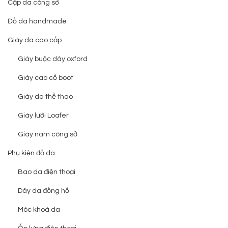
Cặp da công sở
Đồ da handmade
Giày da cao cấp
Giày buộc dây oxford
Giày cao cổ boot
Giày da thể thao
Giày lười Loafer
Giày nam công sở
Phụ kiện đồ da
Bao da điện thoại
Dây da đồng hồ
Móc khoá da