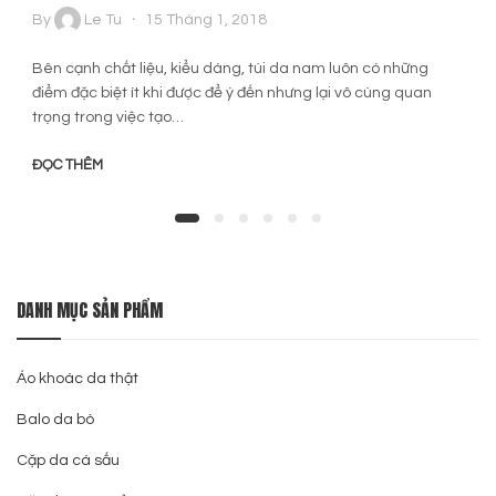
By
Le Tu
15 Tháng 1, 2018
Bên cạnh chất liệu, kiểu dáng, túi da nam luôn có những
điểm đặc biệt ít khi được để ý đến nhưng lại vô cùng quan
trọng trong việc tạo…
ĐỌC THÊM
DANH MỤC SẢN PHẨM
Áo khoác da thật
Balo da bò
Cặp da cá sấu