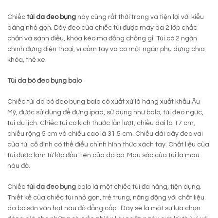
Chiếc
túi da đeo bụng
này cũng rất thời trang và tiện lợi với kiểu
dáng nhỏ gọn. Dây đeo của chiếc túi được may da 2 lớp chắc
chắn và sành điều, khóa kéo mạ đồng chống gỉ. Túi có 2 ngăn
chính đựng điện thoại, ví cầm tay và có một ngăn phụ dựng chìa
khóa, thẻ xe.
Túi da bò đeo bụng balo
Chiếc túi da bò đeo bụng balo có xuất xứ là hàng xuất khẩu Âu
Mỹ, được sử dụng để đựng ipad, sử dụng như balo, túi đeo ngực,
túi du lịch. Chiếc túi có kích thước lần lượt, chiều dài là 17 cm,
chiều rộng 5 cm và chiều cao là 31.5 cm. Chiều dài dây đeo vai
của túi cố định có thể điểu chỉnh hình thức xách tay. Chất liệu của
túi được làm từ lớp đầu tiên của da bò. Màu sắc của túi là màu
nâu đỏ.
Chiếc
túi da đeo bụng
balo là một chiếc túi đa năng, tiện dụng.
Thiết kế của chiếc túi nhỏ gọn, trẻ trung, năng động với chất liệu
da bò sơn vân hạt nâu đỏ đẳng cấp. Đây sẽ là một sự lựa chọn