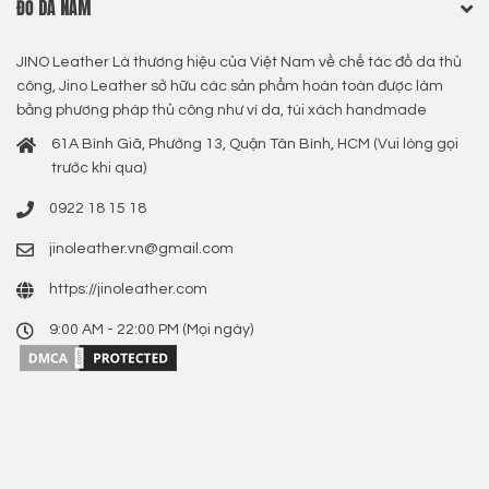
ĐỒ DA NAM
JINO Leather Là thương hiệu của Việt Nam về chế tác đồ da thủ
công, Jino Leather sở hữu các sản phẩm hoàn toàn được làm
bằng phương pháp thủ công như ví da, túi xách handmade
61A Bình Giã, Phường 13, Quận Tân Bình, HCM (Vui lòng gọi
trước khi qua)
0922 18 15 18
jinoleather.vn@gmail.com
https://jinoleather.com
9:00 AM - 22:00 PM (Mọi ngày)