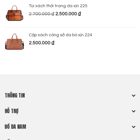
Túi xách thời trang da xịn 225
2.700.000
₫
2.500.000
₫
Cặp xách công sở da bò xịn 224
2.500.000
₫
THÔNG TIN
HỖ TRỢ
ĐỒ DA NAM