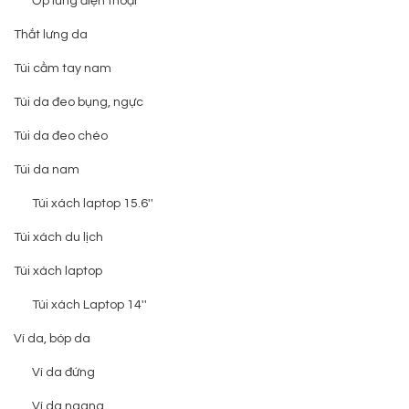
Ốp lưng điện thoại
Thắt lưng da
Túi cầm tay nam
Túi da đeo bụng, ngực
Túi da đeo chéo
Túi da nam
Túi xách laptop 15.6''
Túi xách du lịch
Túi xách laptop
Túi xách Laptop 14''
Ví da, bóp da
Ví da đứng
Ví da ngang