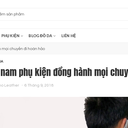
PHỤ KIỆN
BLOG ĐỒ DA
LIÊN HỆ
 mọi chuyến đi hoàn hảo
DA
 nam phụ kiện đồng hành mọi chuy
no Leather
6 Tháng 9, 2018