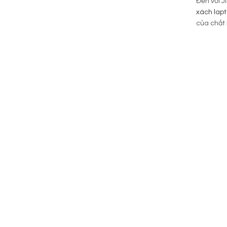
Đến với J
xách lap
của chất 