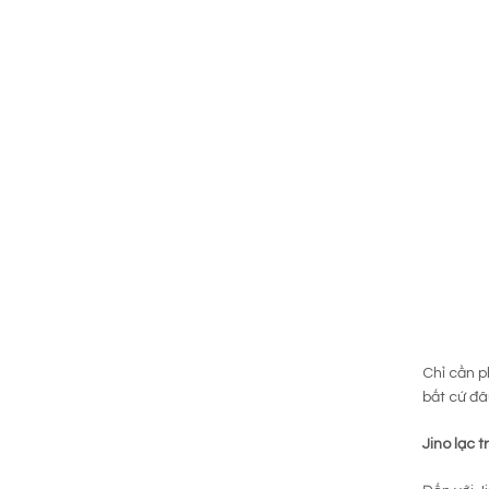
Chỉ cần p
bất cứ đâ
Jino lạc t