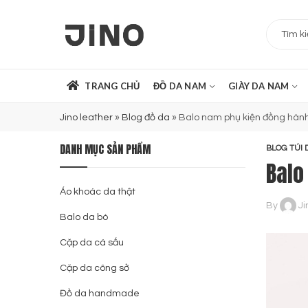
TRANG CHỦ
ĐỒ DA NAM
GIÀY DA NAM
Jino leather
»
Blog đồ da
»
Balo nam phụ kiện đồng hành
DANH MỤC SẢN PHẨM
BLOG TÚI 
Balo
Áo khoác da thật
By
Ji
Balo da bò
Cặp da cá sấu
Cặp da công sở
Đồ da handmade