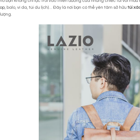
ino bạn không chỉ lạc trôi vào thiên đường của những chiếc túi với mẫu
top
, balo, ví da, túi du lịch)… Đây là nơi bạn có thể yên tâm sở hữu
túi xá
lượng.