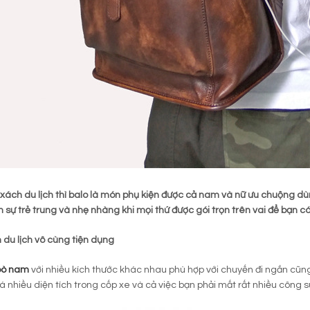
 xách du lịch thì balo là món phụ kiện được cả nam và nữ ưu chuộng 
sự trẻ trung và nhẹ nhàng khi mọi thứ được gói trọn trên vai để bạn có
m
du lịch vô cùng tiện dụng
bò nam
với nhiều kích thước khác nhau phù hợp với chuyến đi ngắn cũng
 nhiều diện tích trong cốp xe và cả việc bạn phải mất rất nhiều công s