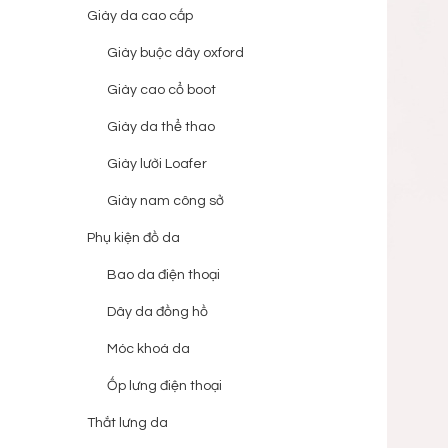
Giày da cao cấp
Giày buộc dây oxford
Giày cao cổ boot
Giày da thể thao
Giày lười Loafer
Giày nam công sở
Phụ kiện đồ da
Bao da điện thoại
Dây da đồng hồ
Móc khoá da
Ốp lưng điện thoại
Thắt lưng da