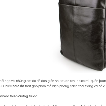
hối hợp với những sét đồ đồ đơn giản như quân tây, áo sơ mi, quần jea
u. Chiếc
balo
da
thật góp phần thể hiện phong cách thời trang và cả vị
rôi vào thiên đường túi da