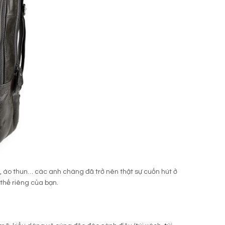
n, áo thun… các anh chàng đã trở nên thật sự cuốn hút ở
 thế riêng của bạn.