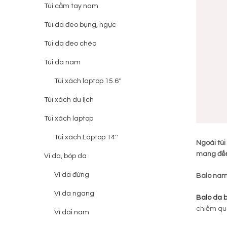
Túi cầm tay nam
Túi da đeo bụng, ngực
Túi da đeo chéo
Túi da nam
Túi xách laptop 15.6''
Túi xách du lịch
Túi xách laptop
Túi xách Laptop 14''
Ngoài túi
mang đến 
Ví da, bóp da
Ví da đứng
Balo na
Ví da ngang
Balo da 
chiếm quá
Ví dài nam