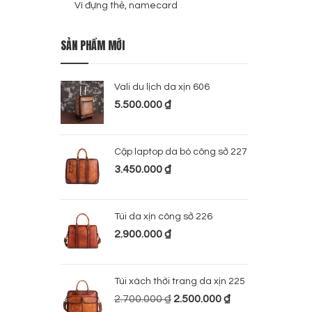
Ví đựng thẻ, namecard
SẢN PHẨM MỚI
Vali du lịch da xịn 606
5.500.000
₫
Cặp laptop da bò công sở 227
3.450.000
₫
Túi da xịn công sở 226
2.900.000
₫
Túi xách thời trang da xịn 225
2.700.000
₫
2.500.000
₫