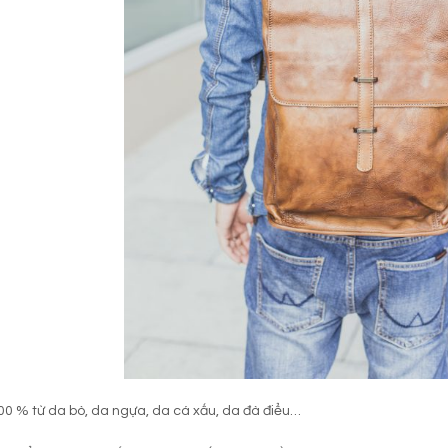
00 % từ da bò, da ngựa, da cá xấu, da đà điểu…