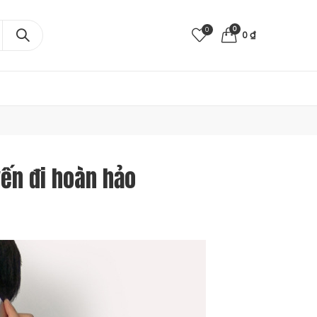
0
0
0
₫
ến đi hoàn hảo