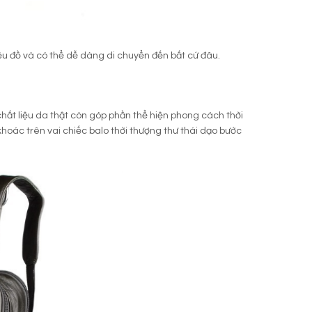
u đồ và có thể dễ dàng di chuyển đến bất cứ đâu.
ất liệu da thật còn góp phần thể hiện phong cách thời
oác trên vai chiếc balo thời thượng thư thái dạo bước