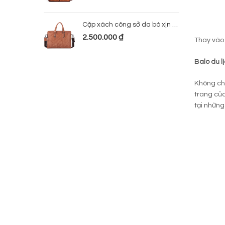
Cặp xách công sở da bò xịn 224
2.500.000
₫
Thay vào 
Balo
du l
Không chỉ
trang của
tại những