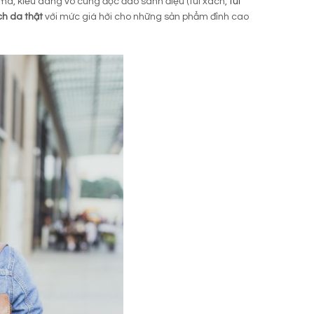
 mã, kiểu dáng vô cùng độc đáo sành điệu (túi xách,
túi
ch da thật
với mức giá hời cho những sản phẩm đỉnh cao