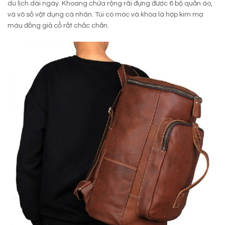
du lịch dài ngày. Khoang chứa rộng rãi đựng được 6 bộ quần áo,
và vô số vật dụng cá nhân. Túi có móc và khóa là hợp kim mạ
màu đồng giả cổ rất chắc chắn.