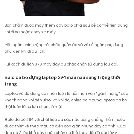
Sản phẩm được may thêm dây balo phía sau để có thể tiện dụng
khi đi xa hoặc chạy xe máy.
Một ngăn chính rộng rãi chứa quần áo và vô số ngăn phụ đựng
phụ kiện khi đi du lịch.
Túi xách du lịch 370 may dây dù chắc chắn sử dụng lâu dài.
Balo da bò đựng laptop 294 màu nâu sang trọng thời
trang
Laptop và đồ dùng cá nhân luôn là nỗi than vãn “gánh nặng” của
khách hàng khi đến
Jino
. Và khi đó, chiếc balo đựng laptop da bò
thật luôn là sự lựa chọn số một.
Balo da bò 294 với chất liệu da sáp nâu bóng chống thấm nước
được thiết kế theo mẫu cổ điển đơn giản nhưng đầy cá tính. Quai
đeo da 2 lớp khổ dày chắc chắn có thể thay đổi độ dài tùy ý.