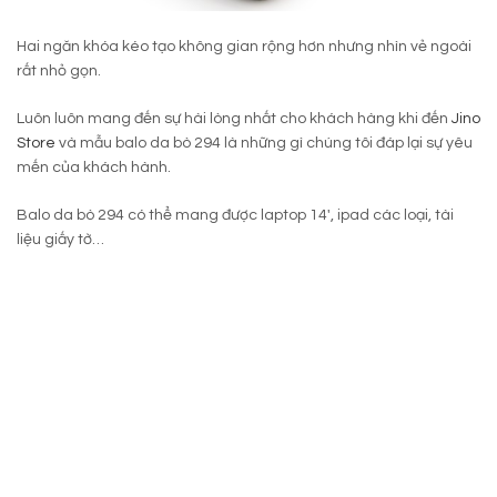
Hai ngăn khóa kéo tạo không gian rộng hơn nhưng nhìn vẻ ngoài
rất nhỏ gọn.
Luôn luôn mang đến sự hài lòng nhất cho khách hàng khi đến
Jino
Store
và mẫu balo da bò 294 là những gì chúng tôi đáp lại sự yêu
mến của khách hành.
Balo da bò 294 có thể mang được laptop 14′, ipad các loại, tài
liệu giấy tờ…