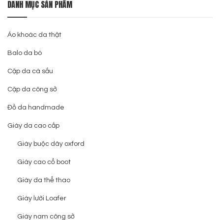
DANH MỤC SẢN PHẨM
Áo khoác da thật
Balo da bò
Cặp da cá sấu
Cặp da công sở
Đồ da handmade
Giày da cao cấp
Giày buộc dây oxford
Giày cao cổ boot
Giày da thể thao
Giày lười Loafer
Giày nam công sở