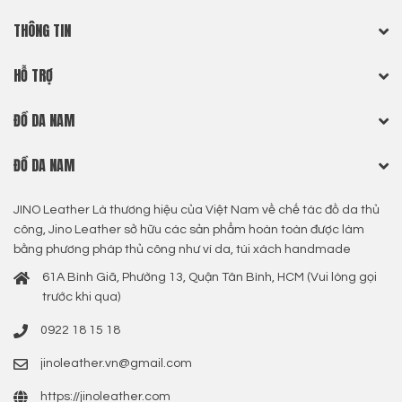
THÔNG TIN
HỖ TRỢ
ĐỒ DA NAM
ĐỒ DA NAM
JINO Leather Là thương hiệu của Việt Nam về chế tác đồ da thủ
công, Jino Leather sở hữu các sản phẩm hoàn toàn được làm
bằng phương pháp thủ công như ví da, túi xách handmade
61A Bình Giã, Phường 13, Quận Tân Bình, HCM (Vui lòng gọi
trước khi qua)
0922 18 15 18
jinoleather.vn@gmail.com
https://jinoleather.com