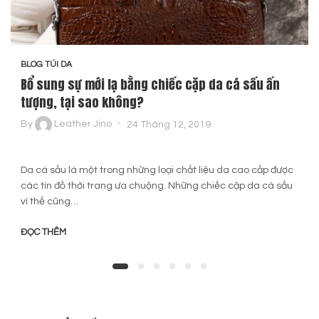
BLOG TÚI DA
Bổ sung sự mới lạ bằng chiếc cặp da cá sấu ấn
tượng, tại sao không?
By
Leather Jino
24 Tháng 12, 2019
Da cá sấu là một trong những loại chất liệu da cao cấp được
các tín đồ thời trang ưa chuộng. Những chiếc cặp da cá sấu
vì thế cũng…
ĐỌC THÊM