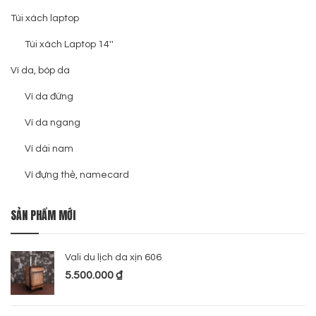
Túi xách laptop
Túi xách Laptop 14''
Ví da, bóp da
Ví da đứng
Ví da ngang
Ví dài nam
Ví đựng thẻ, namecard
SẢN PHẨM MỚI
Vali du lịch da xịn 606
5.500.000
₫