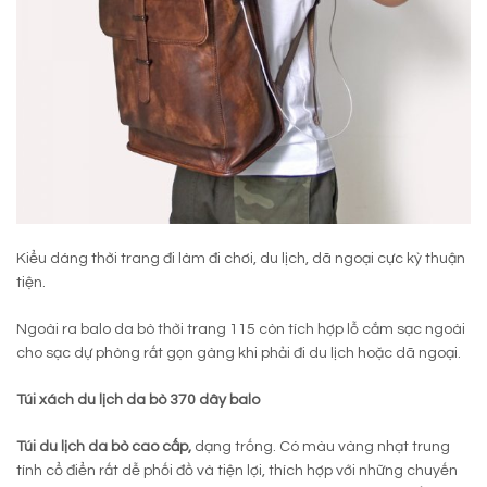
Kiểu dáng thời trang đi làm đi chơi, du lịch, dã ngoại cực kỳ thuận
tiện.
Ngoài ra balo da bò thời trang 115 còn tích hợp lỗ cắm sạc ngoài
cho sạc dự phòng rất gọn gàng khi phải đi du lịch hoặc dã ngoại.
Túi xách du lịch da bò 370 dây balo
Túi du lịch da bò cao cấp,
dạng trống. Có màu vàng nhạt trung
tính cổ điển rất dễ phối đồ và tiện lợi, thích hợp với những chuyến