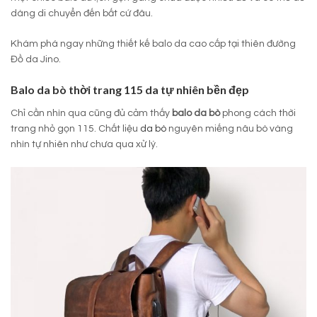
dàng di chuyển đến bất cứ đâu.
Khám phá ngay những thiết kế balo da cao cấp tại thiên đường
Đồ da Jino.
Balo da bò thời trang 115 da tự nhiên bền đẹp
Chỉ cần nhìn qua cũng đủ cảm thấy
balo da bò
phong cách thời
trang nhỏ gọn 115. Chất liệu
da bò
nguyên miếng nâu bò vàng
nhìn tự nhiên như chưa qua xử lý.