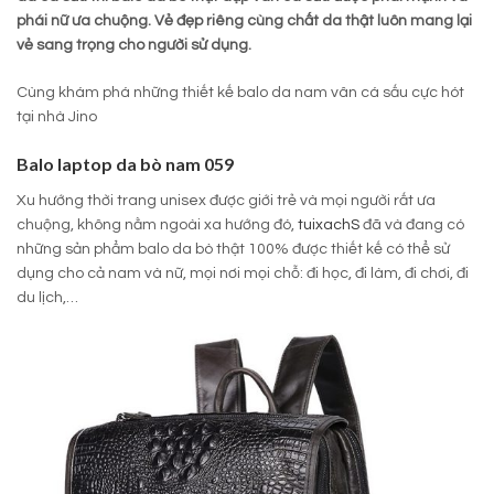
phái nữ ưa chuộng. Vẻ đẹp riêng cùng chất da thật luôn mang lại
vẻ sang trọng cho người sử dụng.
Cùng khám phá những thiết kế balo da nam vân cá sấu cực hót
tại nhà Jino
Balo laptop da bò nam 059
Xu hướng thời trang unisex được giới trẻ và mọi người rất ưa
chuộng, không nằm ngoài xa hướng đó,
tuixachS
đã và đang có
những sản phẩm balo da bò thật 100% được thiết kế có thể sử
dụng cho cả nam và nữ, mọi nơi mọi chỗ: đi học, đi làm, đi chơi, đi
du lịch,…