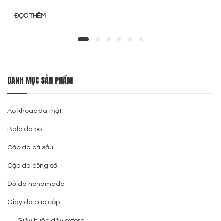
ĐỌC THÊM
DANH MỤC SẢN PHẨM
Áo khoác da thật
Balo da bò
Cặp da cá sấu
Cặp da công sở
Đồ da handmade
Giày da cao cấp
Giày buộc dây oxford