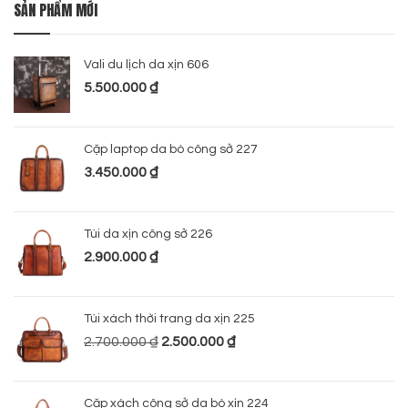
SẢN PHẨM MỚI
Vali du lịch da xịn 606
5.500.000
₫
Cặp laptop da bò công sở 227
3.450.000
₫
Túi da xịn công sở 226
2.900.000
₫
Túi xách thời trang da xịn 225
2.700.000
₫
2.500.000
₫
Cặp xách công sở da bò xịn 224