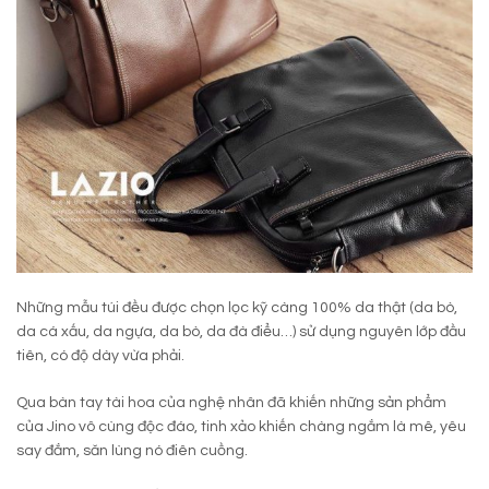
Những mẫu túi đều được chọn lọc kỹ càng 100% da thật (da bò,
da cá xấu, da ngựa, da bò, da đà điểu…) sử dụng nguyên lớp đầu
tiên, có độ dày vừa phải.
Qua bàn tay tài hoa của nghệ nhân đã khiến những sản phẩm
của Jino vô cùng độc đáo, tinh xảo khiến chàng ngắm là mê, yêu
say đắm, săn lùng nó điên cuồng.