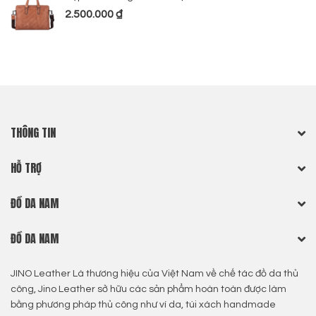
2.500.000
₫
THÔNG TIN
HỖ TRỢ
ĐỒ DA NAM
ĐỒ DA NAM
JINO Leather Là thương hiệu của Việt Nam về chế tác đồ da thủ
công, Jino Leather sở hữu các sản phẩm hoàn toàn được làm
bằng phương pháp thủ công như ví da, túi xách handmade