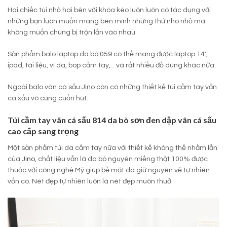
Hai chiếc túi nhỏ hai bên với khóa kéo luôn luôn có tác dụng với
những bạn luôn muốn mang bên mình những thứ nho nhỏ mà
không muốn chúng bị trộn lẫn vào nhau.
Sản phẩm balo laptop da bò 059 có thể mang được laptop 14′,
ipad, tài liệu, ví da, bop cầm tay,…và rất nhiều đồ dùng khác nữa.
Ngoài balo vân cá sấu Jino còn có những thiết kế túi cầm tay vấn
cá xấu vô cùng cuốn hút.
T
úi cầm tay vân cá sấu 814 da bò sơn đen dập vân cá sấu
cao cấp sang trọng
Một sản phẩm túi da cầm tay nữa với thiết kế không thể nhầm lẫn
của
Jino
, chất liệu vẫn là da bò nguyên miếng thật 100% được
thuộc với công nghệ Mỹ giúp bề mặt da giữ nguyên vẻ tự nhiên
vốn có. Nét đẹp tự nhiên luôn là nét đẹp muôn thuở.