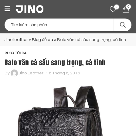
0
0
Jino leather
»
Blog đồ da
»
Balo vân cá sấu sang trọng, cá tính
BLOG TÚI DA
Balo vân cá sấu sang trọng, cá tính
By
Jino Leather
8 Tháng 8, 2018