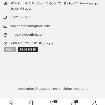
61A Bình Giã, Phường 13, Quận Tân Bình, HCM (Vui lòng gọi
trước khi qua)
0922 18 15 18
jinoleather.vn@gmail.com
https://jinoleather.com
9:00 AM - 22:00 PM (Mọi ngày)
Jinoleather © 2022 by
Jino
All Rights Reserved.
0
0