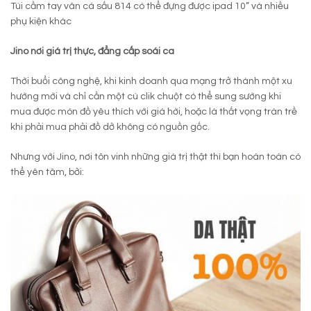
Túi cầm tay vân cá sấu 814 có thể đựng được ipad 10” và nhiều
phụ kiện khác
Jino nơi giá trị thực, đẳng cấp soái ca
Thời buổi công nghệ, khi kinh doanh qua mạng trở thành một xu
hướng mới và chỉ cần một cú clik chuột có thể sung sướng khi
mua được món đồ yêu thích với giá hời, hoặc là thất vọng tràn trề
khi phải mua phải đồ dở không có nguồn gốc.
Nhưng với Jino, nơi tôn vinh những giá trị thật thì bạn hoàn toàn có
thể yên tâm, bởi: