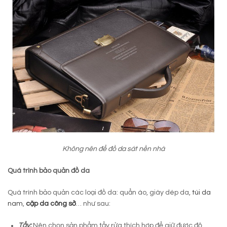
Không nên để đồ da sát nền nhà
Quá trình bảo quản đồ da
Quá trình bảo quản các loại đồ da: quẩn áo, giày dép da,
túi da
nam
,
cặp da công sở
… như sau:
Tẩy:
Nên chọn sản phẩm tẩy rửa thích hợp để giữ được độ