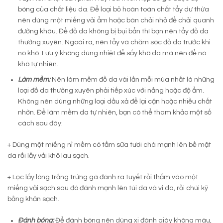
bóng của chất liệu da. Để loại bỏ hoàn toàn chất tẩy dư thừa
nên dùng một miếng vải ẩm hoặc bàn chải nhỏ để chải quanh
đường khâu. Để đồ da không bị bụi bẩn thì bạn nên tẩy đồ da
thường xuyên. Ngoài ra, nên tẩy và chăm sóc đồ da trước khi
nó khô. Lưu ý không dùng nhiệt để sấy khô da mà nên để nó
khô tự nhiên.
Làm mềm:
Nên làm mềm đồ da vài lần mỗi mùa nhất là những
loại đồ da thường xuyên phải tiếp xúc với nắng hoặc độ ẩm.
Không nên dùng những loại dầu xả để lại cặn hoặc nhiều chất
nhờn. Để làm mềm da tự nhiên, bạn có thể tham khảo một số
cách sau đây:
+ Dùng một miếng nỉ mềm có tẩm sữa tươi chà mạnh lên bề mặt
da rồi lấy vải khô lau sạch.
+ Lọc lấy lòng trắng trứng gà đánh ra tuyết rồi thấm vào một
miếng vải sạch sau đó đánh mạnh lên túi da và vi da, rồi chùi kỹ
bằng khăn sạch.
Đánh bóng:
Để đánh bóng nên dùng xi đánh giày không màu,