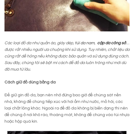
Các loại đồ da như quần áo, giày dép,
túi da nam
,
cặp da công sở
…
được rất nhiều người ưa chuộng khi sử dụng. Tuy nhiên, chất liệu da
cũng rất dễ hỏng nếu không được bảo quản và sử dụng đúng cách.
Sau đây, chúng tôi sẽ bật mí cách để đồ da luôn trông như mới dù
đã mua từ lâu.
Cách giữ đồ dùng bằng da
Để giữ gìn đồ da, bạn nên nhớ đừng bao giờ để chúng sát nền
nhà, không để chúng tiếp xúc với hơi ẩm như nước, mồ hôi, các
loại chất lỏng khác. Ngoài ra để đồ da không bị biến dạng thì nên
để chúng ở nơi khô ráo, thoáng mát, không để chúng vào túi nhựa
hoặc hộp quá kín.