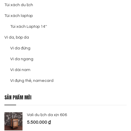
Túi xách du lịch
Túi xách laptop
Túi xách Laptop 14''
Ví da, bóp da
Ví da đứng
Ví da ngang
Ví dài nam
Ví đựng thẻ, namecard
SẢN PHẨM MỚI
Vali du lịch da xịn 606
5.500.000
₫