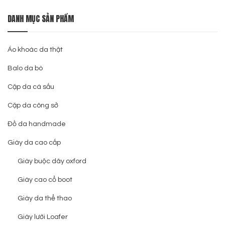
DANH MỤC SẢN PHẨM
Áo khoác da thật
Balo da bò
Cặp da cá sấu
Cặp da công sở
Đồ da handmade
Giày da cao cấp
Giày buộc dây oxford
Giày cao cổ boot
Giày da thể thao
Giày lười Loafer