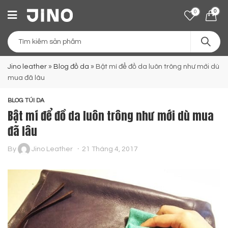
0
0
Jino leather
»
Blog đồ da
»
Bật mí để đồ da luôn trông như mới dù
mua đã lâu
BLOG TÚI DA
Bật mí để đồ da luôn trông như mới dù mua
đã lâu
By
Jino Leather
21 Tháng 4, 2017