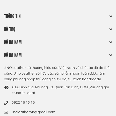
THÔNG TIN
HỖ TRỢ
ĐỒ DA NAM
ĐỒ DA NAM
JINO Leather Là thương hiệu của Việt Nam về chế tác đồ da thủ
công, Jino Leather sở hữu các sản phẩm hoàn toàn được làm
bằng phương pháp thủ công như ví da, túi xách handmade
61A Bình Giã, Phường 13, Quận Tân Bình, HCM (Vui lòng gọi
trước khi qua)
0922 18 15 18
jinoleather.vn@gmail.com