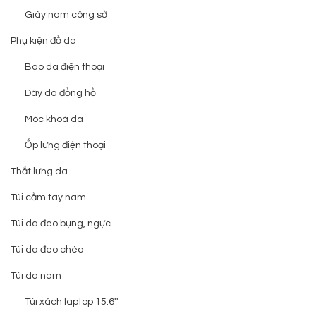
Giày nam công sở
Phụ kiện đồ da
Bao da điện thoại
Dây da đồng hồ
Móc khoá da
Ốp lưng điện thoại
Thắt lưng da
Túi cầm tay nam
Túi da đeo bụng, ngực
Túi da đeo chéo
Túi da nam
Túi xách laptop 15.6''