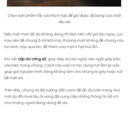
Chọn sản phẩm tẩy rửa thích hợp để giữ được độ bóng của chất
liệu da
Nếu một món đồ da không dùng thì bạn nên cất giữ lâu ngày. Lúc
này nên để chúng ở nơi khô ráo, thoáng mát, không để chúng vào
túi nilon, hộp quá kín, để thêm vào một ít hạt hút ẩm.
Khi cất
cặp da công sở
, giày dép da lâu ngày nên ngồi giấy báo
vào bên trong chúng. Cách này vừa có tác dụng hút ẩm lại vừa
giúp giữ nguyên hình dáng không làm cho chúng bị gãy hoặc nứt
bề mặt da.
Trên đây, chúng tôi đã hướng dẫn cách để đồ da luôn trông như
mới dù đã mua lâu, hi vọng đã cung cấp những thông tin bổ ích
cho những người đang dùng đồ da.