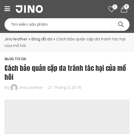
0
0
Jino leather
»
Blog đồ da
»
Cách bảo quản cặp da tránh tác hại
của mồ hôi
BLOG TÚI DA
Cách bảo quản cặp da tránh tác hại của mồ
hôi
By
Jino Leather
21 Tháng 3, 2018