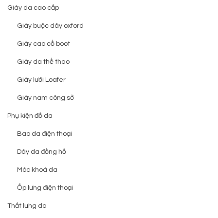
Giày da cao cấp
Giày buộc dây oxford
Giày cao cổ boot
Giày da thể thao
Giày lười Loafer
Giày nam công sở
Phụ kiện đồ da
Bao da điện thoại
Dây da đồng hồ
Móc khoá da
Ốp lưng điện thoại
Thắt lưng da