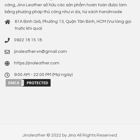
công, Jino Leather sở hữu các sản phẩm hoàn toàn được làm
bằng phương pháp thủ công như ví da, túi xách handmade
61A Bình Giã, Phường 13, Quận Tân Bình, HCM (Vui lòng gọi
trước khi qua)
0922 18 15 18
jinoleather.vn@gmail.com
https://jinoleather.com
9:00 AM - 22:00 PM (Mọi ngày)
Jinoleather © 2022 by
Jino
All Rights Reserved.