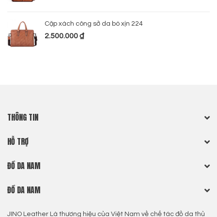
Cặp xách công sở da bò xịn 224
2.500.000
₫
THÔNG TIN
HỖ TRỢ
ĐỒ DA NAM
ĐỒ DA NAM
JINO Leather Là thương hiệu của Việt Nam về chế tác đồ da thủ