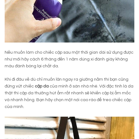
Nếu muốn làm cho chiếc cặp sau một thời gian dài sử dụng được
như mới hãy cách 6 tháng đến 1 năm dùng xi đánh giày không
màu đánh bóng lại chất da.
Khi đi đâu về dù chỉ muốn lăn ngay ra giường nằm thì bạn cũng
đừng vứt chiếc
cặp da
của mình ở sàn nhà nhé. Với đặc tính là da
thật thì cặp da thường hút ẩm rất nhanh sẽ khiến cặp bị ẩm mốc
và nhanh hỏng. Bạn hãy chọn một nơi cao ráo để treo chiếc cặp
của mình.