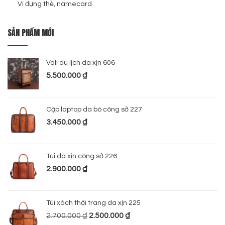
Ví đựng thẻ, namecard
SẢN PHẨM MỚI
Vali du lịch da xịn 606
5.500.000
₫
Cặp laptop da bò công sở 227
3.450.000
₫
Túi da xịn công sở 226
2.900.000
₫
Túi xách thời trang da xịn 225
2.700.000
₫
2.500.000
₫