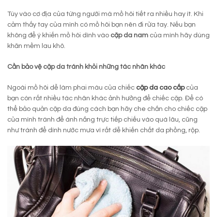
Tùy vào cơ địa của từng người mà mồ hôi tiết ra nhiều hay ít. Khi
cảm thấy tay của mình có mồ hôi bạn nên đi rửa tay. Nếu bạn
không để ý khiến mồ hôi dính vào
cặp da nam
của mình hãy dùng
khăn mềm lau khô.
Cần bảo vệ cặp da tránh khỏi những tác nhân khác
Ngoài mồ hôi dễ làm phai màu của chiếc
cặp da cao cấp
của
bạn còn rất nhiều tác nhân khác ảnh hưởng để chiếc cặp. Để có
thể bảo quản cặp da đúng cách bạn hãy che chắn cho chiếc cặp
của mình tránh để ánh nắng trực tiếp chiếu vào quá lâu, cũng
như tránh để dính nước mưa vì rất dễ khiến chất da phồng, rộp.