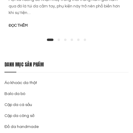
qua đó là túi da cầm tay, phụ kiện này trở nên phổ biến hơn
khi sự tiện…
ĐỌC THÊM
DANH MỤC SẢN PHẨM
Áo khoác da thật
Balo da bò
Cặp da cá sấu
Cặp da công sở
Đồ da handmade