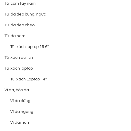
Túi cầm tay nam
Túi da đeo bụng, ngực
Túi da đeo chéo
Túi da nam
Túi xách laptop 15.6''
Túi xách du lịch
Túi xách laptop
Túi xách Laptop 14''
Ví da, bóp da
Ví da đứng
Ví da ngang
Ví dài nam