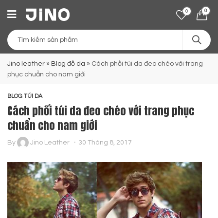
0
0
Jino leather
»
Blog đồ da
»
Cách phối túi da đeo chéo với trang
phục chuẩn cho nam giới
BLOG TÚI DA
Cách phối túi da đeo chéo với trang phục
chuẩn cho nam giới
By
Jino Leather
30 Tháng 8, 2017