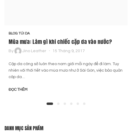
BLOG TÚI DA
Mùa mưa: Làm gì khi chiếc cặp da vào nước?
By
Jino Leather
15 Tháng 9, 2017
Cặp da công sở luôn theo nam giới mỗi ngày để đi làm. Tuy
nhiên với thời tiết vào mùa mưa như ở Sài Gòn, việc bảo quản
căp da…
ĐỌC THÊM
DANH MỤC SẢN PHẨM