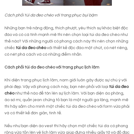
Cách phối túi da đeo chéo với trang phục bụi bặm
Những bạn trẻ năng động, thích phượt, yêu thích sự khác biệt độc
đáo và có cá tính mạnh mẽ thì nên chọn loại túi da đeo chéo như
thế nào? Với những người có phong cách này thì nên chọn những
chiếc
túi da đeo chéo
với thiết kế độc đáo một chút, có nét riêng,
có nét phá cách và có những điểm nhấn.
Cách phối túi da đeo chéo với trang phục lịch lãm
Khi diện trang phục lịch lãm, nam giới luôn gây được sự chú ý với
phái đẹp. Vậy với phong cách này, bạn nên phối với loại
túi da đeo
chéo
như thế nào để tôn lên sự lịch lãm. Với bạn diện áo phông,
áo sơ mi, quần jean chứng tỏ bạn là một người ga lăng, mạnh mẽ
thì hãy sắm cho mình một chiếc túi da đeo chéo với form vừa phải
và có thiết kế đơn giản, tinh tế.
Nếu như bạn diện áo vest thì hãy chọn một chiếc túi da có phong
rộng vừa tốn lên vẻ lịch lãm vừa giúp đựng nhiều giấy tờ và đồ đạc