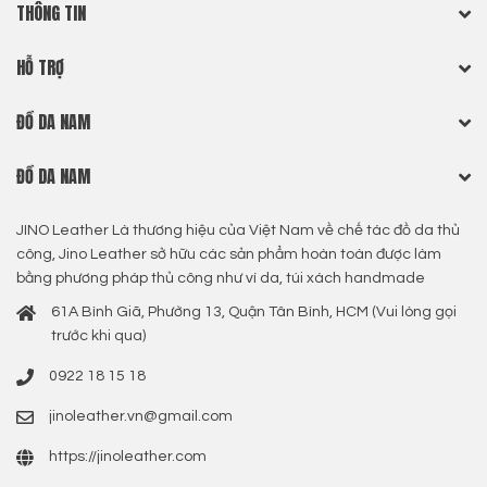
THÔNG TIN
HỖ TRỢ
ĐỒ DA NAM
ĐỒ DA NAM
JINO Leather Là thương hiệu của Việt Nam về chế tác đồ da thủ
công, Jino Leather sở hữu các sản phẩm hoàn toàn được làm
bằng phương pháp thủ công như ví da, túi xách handmade
61A Bình Giã, Phường 13, Quận Tân Bình, HCM (Vui lòng gọi
trước khi qua)
0922 18 15 18
jinoleather.vn@gmail.com
https://jinoleather.com