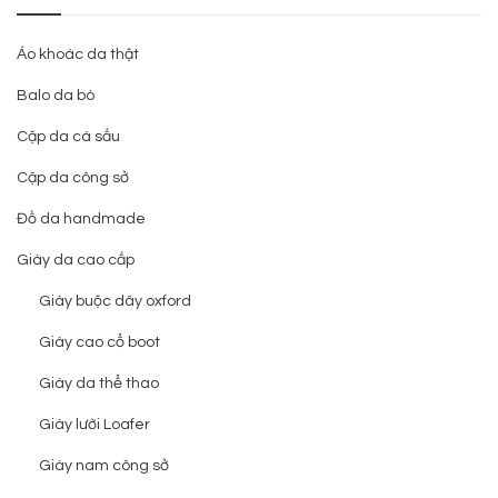
Áo khoác da thật
Balo da bò
Cặp da cá sấu
Cặp da công sở
Đồ da handmade
Giày da cao cấp
Giày buộc dây oxford
Giày cao cổ boot
Giày da thể thao
Giày lười Loafer
Giày nam công sở