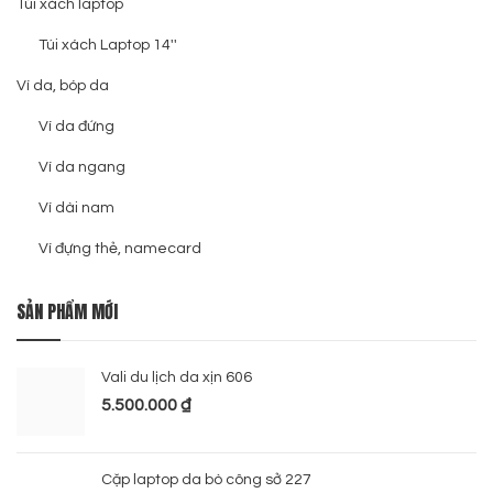
Túi xách laptop
Túi xách Laptop 14''
Ví da, bóp da
Ví da đứng
Ví da ngang
Ví dài nam
Ví đựng thẻ, namecard
SẢN PHẨM MỚI
Vali du lịch da xịn 606
5.500.000
₫
Cặp laptop da bò công sở 227