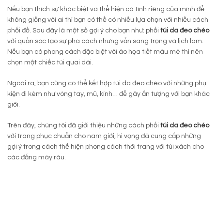
Nếu bạn thích sự khác biệt và thể hiện cá tính riêng của mình để
không giống với ai thì bạn có thể có nhiều lựa chọn với nhiều cách
phối đồ. Sau đây là một số gợi ý cho bạn như: phối
túi da đeo chéo
với quần sóc tạo sự phá cách nhưng vẫn sang trọng và lịch lãm.
Nếu bạn có phong cách đặc biệt với áo họa tiết màu mè thì nên
chọn một chiếc túi quai dài.
Ngoài ra, bạn cũng có thể kết hợp túi da đeo chéo với những phụ
kiện đi kèm như vòng tay, mũ, kính… để gây ấn tượng với bạn khác
giới.
Trên đây, chúng tôi đã giới thiệu những cách phối
túi da đeo chéo
với trang phục chuẩn cho nam giới, hi vọng đã cung cấp những
gợi ý trong cách thể hiện phong cách thời trang với túi xách cho
các đấng mày râu.