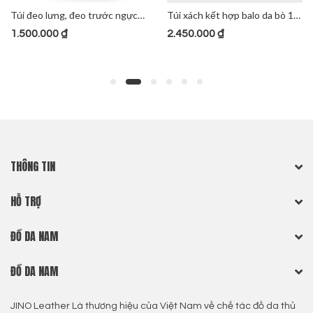
Túi đeo lưng, đeo trước ngực da bò 165
Túi xách kết hợp balo da bò 192
1.500.000
₫
2.450.000
₫
THÔNG TIN
HỖ TRỢ
ĐỒ DA NAM
ĐỒ DA NAM
JINO Leather Là thương hiệu của Việt Nam về chế tác đồ da thủ