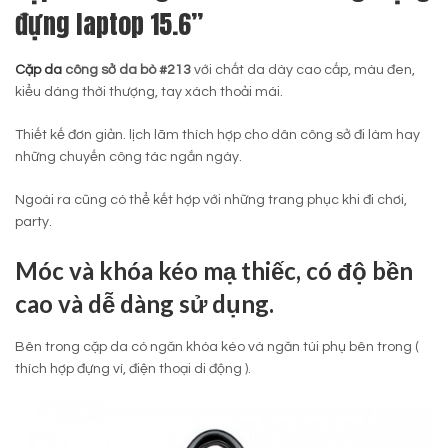
đựng laptop 15.6”
Cặp da
công sở da bò #213
với chất da dày cao cấp, màu đen,
kiểu dáng thời thượng, tay xách thoải mái.
Thiết kế đơn giản. lịch lãm thích hợp cho dân công sở đi làm hay
những chuyến công tác ngắn ngày.
Ngoài ra cũng có thể kết hợp với những trang phục khi đi chơi,
party.
Móc và khóa kéo mạ thiếc, có độ bền
cao và dễ dàng sử dụng.
Bên trong cặp da có ngăn khóa kéo và ngăn túi phụ bên trong (
thích hợp đựng ví, điện thoại di động ).