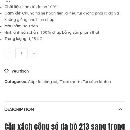
tay.
Chất liệu:
Làm từ da bò 100%
Cam kết:
Chúng tôi sẽ hoàn tiền lại nếu túi không phải là da và
không giống như hình chụp.
Màu sắc:
Màu đen
Hình ảnh sản phẩm 100% chụp bằng sản phẩm thật
Trọng lượng:
1,25 KG
Cặp da bò công sở 213 quantity
Yêu thích
Categories:
Cặp da công sở
,
Túi da nam
,
Túi xách laptop
DESCRIPTION
Cặp xách công sở da bò 213 sang trọng