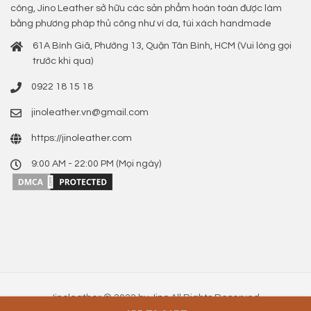
công, Jino Leather sở hữu các sản phẩm hoàn toàn được làm
bằng phương pháp thủ công như ví da, túi xách handmade
61A Bình Giã, Phường 13, Quận Tân Bình, HCM (Vui lòng gọi
trước khi qua)
0922 18 15 18
jinoleather.vn@gmail.com
https://jinoleather.com
9:00 AM - 22:00 PM (Mọi ngày)
Jinoleather © 2022 by
Jino
All Rights Reserved.