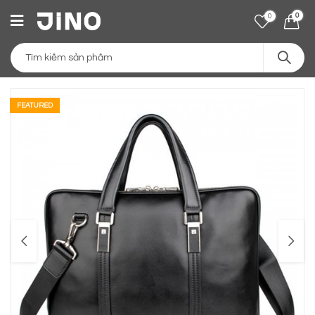
0
0
FEATURED