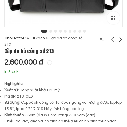
Jino leather
»
Túi xách
»
Cặp da bò công sở
213
Cặp da bò công sở 213
2.600.000
₫
In Stock
Highlights:
Xuất sứ:
Hàng xuất khẩu Âu Mỹ
Mã SP:
213-CE0
Sử dụng:
Cặp xách công sở, Túi đeo ngang vai, Đựng được laptop
15.6”″, Ipad 9.7″, 7.9″ & Máy tính bảng các loại
Kích thước:
38cm (dài) x 6cm (rộng) x 30.5cm (cao)
Chiều dài dây đeo vai cố định có thể điều chỉnh hình thức xách