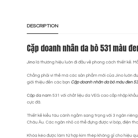
DESCRIPTION
Cặp doanh nhân da bò 531 màu đ
Jino
là thương hiệu luôn đi đầu về phong cách thiết kế. M
Chẳng phải vì thế mà các sản phẩm mới của Jino luôn đư
giới thiệu đến các bạn
Cặp doanh nhân da bò màu đen 53
Cặp da nam
531 với chất liệu da VEG cao cấp nhập khẩu
cực đã.
Thiết kế kiểu tàu cánh ngầm sang trọng với 3 ngăn riêng
Châu Âu. Các ngăn nhỏ có thể đựng được ví bóp, điện tho
Khóa kéo được làm từ hợp kim thép không gỉ cho hiệu qu