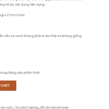
ng hồ sơ, vật dụng tiện dụng
ng) x 27cm (cao)
iền nếu túi xách không phải là da thật và không giống
 chụp bằng sản phẩm thật
 CART
ity
i da nam
,
Túi xách laptop
,
Đồ da handmade