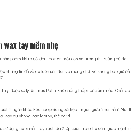
en wax tay mềm nhẹ
ỗi sản phẩm khi ra đời đều tạo nên một cơn sốt trong thị trường đồ da
ợc những tín đồ về da luôn săn đón và mong chờ. Và không bao giờ để 
1.
 Italy, được xử lý lên màu Patin, khô chống thấp nước ẩm mốc. Chất 
 biệt, 2 ngăn khóa kéo cao phía ngoài kẹp 1 ngăn giữa “mui trần”. Mộ
ại, sạc dự phòng, sạc laptop, thẻ card…
ả sử dụng cao nhất. Tay xách da 2 lớp cuộn tròn cho cảm giác mạnh mẽ