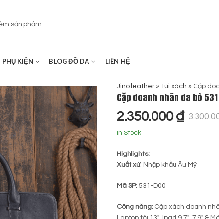
PHỤ KIỆN
BLOG ĐỒ DA
LIÊN HỆ
Jino leather
»
Túi xách
»
Cặp doa
Cặp doanh nhân da bò 531
2.350.000
₫
3.300.0
In Stock
Highlights:
Xuất xứ
: Nhập khẩu Âu Mỹ
Mã SP:
531-D00
Công năng:
Cặp xách doanh nhân,
Laptop tới 13″, Ipad 9.7″, 7.9″ & 