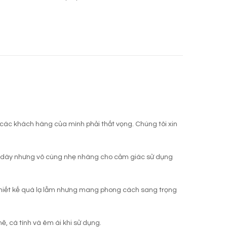
các khách hàng của mình phải thất vọng. Chúng tôi xin
da dày nhưng vô cùng nhẹ nhàng cho cảm giác sử dụng
t thiết kế quá lạ lẫm nhưng mang phong cách sang trọng
, cá tính và êm ái khi sử dụng.