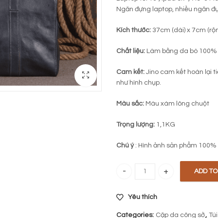
Ngăn đựng laptop, nhiều ngăn đự
Kích thước:
37cm (dài) x 7cm (rộ
Chất liệu:
Làm bằng da bò 100%
Cam kết:
Jino cam kết hoàn lại t
như hình chụp.
Màu sắc:
Màu xám lông chuột
Trọng lượng:
1,1KG
Chú ý
: Hình ảnh sản phẩm 100%
ADD TO
Cặp doanh nhân da bò 531 quant
Yêu thích
Categories:
Cặp da công sở
,
Tú