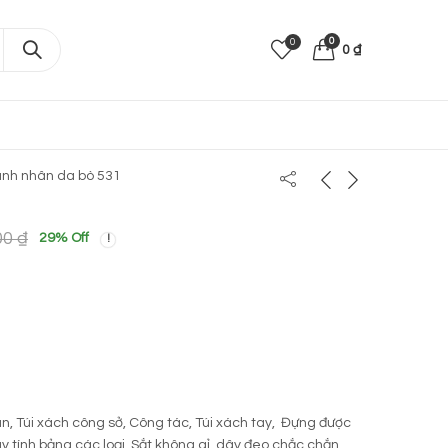
0
0
0
₫
nh nhân da bò 531
00
₫
29
% Off
 Túi xách công sở, Công tác, Túi xách tay, Đựng được
Máy tính bảng các loại. Sắt không gỉ, dây đeo chắc chắn.