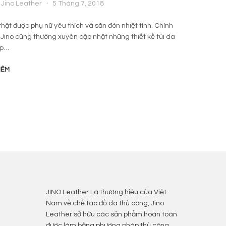
Jino Leather
5 Tháng 7, 2018
By
thật được phụ nữ yêu thích và săn đón nhiệt tình. Chính
Hiện n
ó Jino cũng thường xuyên cập nhật những thiết kế túi da
trang 
ấp…
này. Đ
HÊM
ĐỌC T
JINO Leather Là thương hiệu của Việt
Nam về chế tác đồ da thủ công, Jino
Leather sở hữu các sản phẩm hoàn toàn
được làm bằng phương pháp thủ công