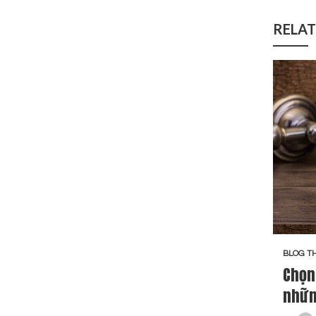
RELAT
BLOG T
Chọn
nhữn