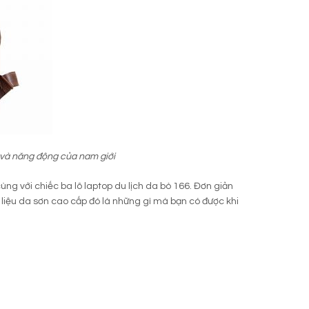
ng và năng động của nam giới
ùng với chiếc ba lô laptop du lịch da bò 166. Đơn giản
iệu da sơn cao cấp đó là những gì mà bạn có được khi