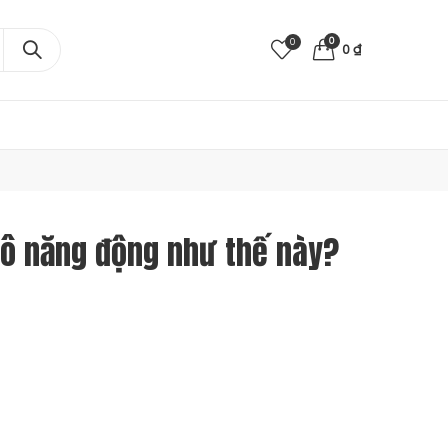
0
0
0
₫
lô năng động như thế này?