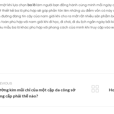
một khi lựa chọn
ba lô
làm người bạn đồng hành cùng mình mỗi ngày chắ
t thiết kế ba lô phù hợp sẽ góp phần tôn lên những ưu điểm vốn có này
 đường đáng tin cậy của nam giới khi cho ra mắt rất nhiều sản phẩm ba l
 toàn phù hợp với nam giới khi đi học, đi chơi, đi du lịch ngắn ngày bởi 
u mẫu ba lô khác phù hợp với phong cách của mình khi truy cập vào w
EVIOUS
ờng kim mũi chỉ của một cặp da công sở
Ho
ng cấp phải thế nào?