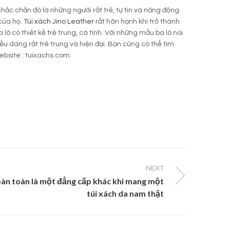
c chắn đó là những người rất trẻ, tự tin và năng động.
 của họ.
Túi xách Jino Leather
rất hân hạnh khi trở thành
ô có thiết kế trẻ trung, cá tính. Với những mẫu ba lô nói
kiểu dáng rất trẻ trung và hiện đại. Bạn cũng có thể tìm
ebsite : tuixachs.com.
NEXT
àn toàn là một đẳng cấp khác khi mang một
túi xách da nam thật