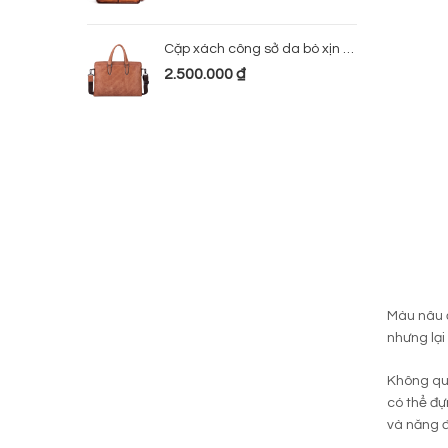
Cặp xách công sở da bò xịn 224
2.500.000
₫
Màu nâu đ
nhưng lại
Không quá
có thể đự
và năng đ