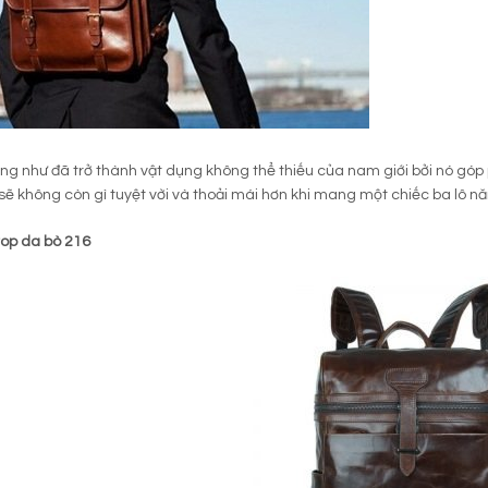
ng như đã trở thành vật dụng không thể thiếu của nam giới bởi nó gó
sẽ không còn gì tuyệt vời và thoải mái hơn khi mang một chiếc ba lô n
top da bò 216