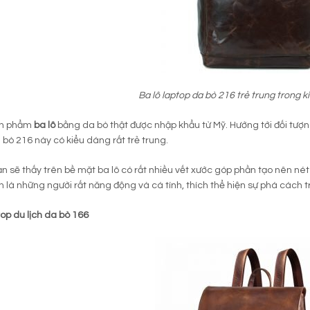
Ba lô laptop da bò 216 trẻ trung trong k
ản phẩm
ba lô
bằng da bò thật được nhập khẩu từ Mỹ. Hướng tới đối tượ
 bò 216 này có kiểu dáng rất trẻ trung.
ạn sẽ thấy trên bề mặt ba lô có rất nhiều vết xước góp phần tạo nên né
 là những người rất năng động và cá tính, thích thể hiện sự phá cách 
top du lịch da bò 166