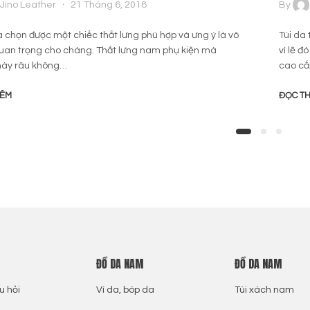
Jino Leather
21 Tháng 6, 2018
By
a chọn được một chiếc thắt lưng phù hợp và ưng ý là vô
Túi da 
uan trọng cho chàng. Thắt lưng nam phụ kiện mà
vì lẽ đ
ày râu không…
cao c
HÊM
ĐỌC T
ĐỒ DA NAM
ĐỒ DA NAM
u hỏi
Ví da, bóp da
Túi xách nam