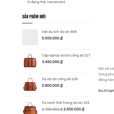
Ví đựng thẻ, namecard
SẢN PHẨM MỚI
Vali du lịch da xịn 606
5.500.000
₫
Cặp laptop da bò công sở 227
3.450.000
₫
Đối với c
trong pho
Túi da xịn công sở 226
đồng hà
2.900.000
₫
Ba lô la
Túi xách thời trang da xịn 225
2.700.000
₫
2.500.000
₫