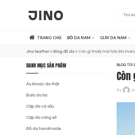
TRANG CHỦ
ĐỒ DA NAM
GIÀY DA NAM
Jino leather
»
Blog đồ da
»
Còn gì thoải mái hơn khi man
DANH MỤC SẢN PHẨM
BLOG TÚI 
Còn 
Áo khoác da thật
By
Ji
Balo da bò
Cặp da cá sấu
Cặp da công sở
Đồ da handmade