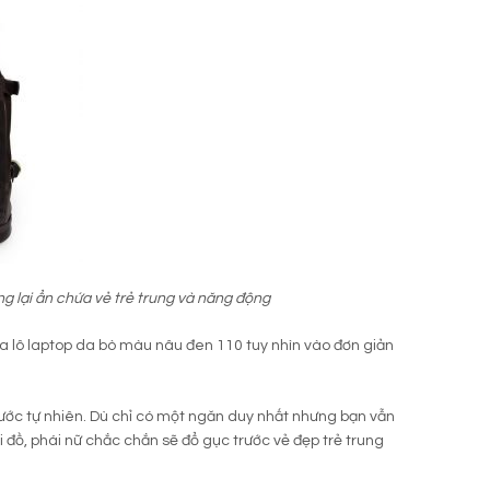
g lại ẩn chứa vẻ trẻ trung và năng động
a lô laptop da bò màu nâu đen 110 tuy nhìn vào đơn giản
ước tự nhiên. Dù chỉ có một ngăn duy nhất nhưng bạn vẫn
i đồ, phái nữ chắc chắn sẽ đổ gục trước vẻ đẹp trẻ trung