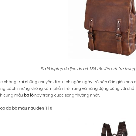
Ba lô laptop du lịch da bò 166 tôn lên nét trẻ tru
ác chàng trai những chuyến đi du lịch ngắn ngày trở nên đơn giản hơn c
ng cách nhưng không kém phần trẻ trung và năng động cùng với chất l
nh cùng mẫu
ba lô
này trong cuộc sống thường nhật.
ptop da bò màu nâu đen 110