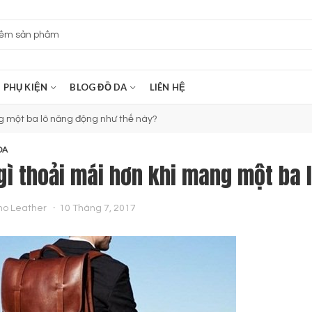
PHỤ KIỆN
BLOG ĐỒ DA
LIÊN HỆ
g một ba lô năng động như thế này?
DA
gì thoải mái hơn khi mang một ba 
no Leather
10 Tháng 7, 2017