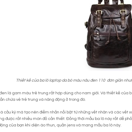
Thiết kế của ba lô laptop da bò màu nâu đen 110 đơn giản nhưn
en là gam màu trẻ trung rất hợp dùng cho nam giới. Và thiết kế của b
 ẩn chứa vẻ trẻ trung và năng động ở trong đó.
 cầu kỳ mà tạo nên điểm nhấn nổi bật từ những vết nhăn và các vết x
ng được rất nhiều món đồ cần thiết. Đồng thời mẫu ba lô này rất dễ phố
ộng của bạn khi diện áo thun, quần jens và mang mẫu ba lô này.