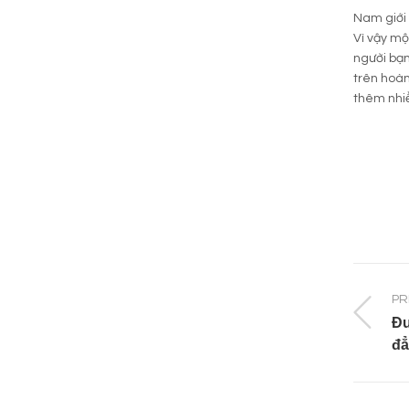
Nam giới 
Vì vậy mộ
người bạn
trên hoàn
thêm nhiề
PR
Đư
đẳ