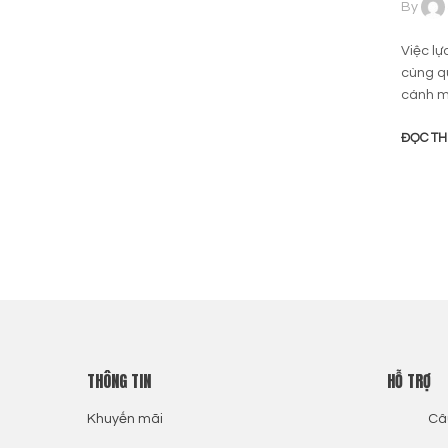
By
Việc lự
cùng q
cánh m
ĐỌC T
THÔNG TIN
HỖ TRỢ
Khuyến mãi
Câ