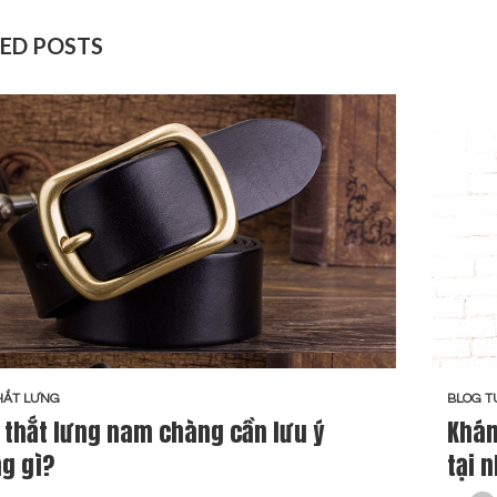
ED POSTS
HẮT LƯNG
BLOG T
 thắt lưng nam chàng cần lưu ý
Khám
g gì?
tại 