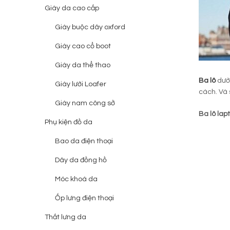
Giày da cao cấp
Giày buộc dây oxford
Giày cao cổ boot
Giày da thể thao
Ba lô
dườ
Giày lười Loafer
cách. Và 
Giày nam công sở
Ba lô lap
Phụ kiện đồ da
Bao da điện thoại
Dây da đồng hồ
Móc khoá da
Ốp lưng điện thoại
Thắt lưng da