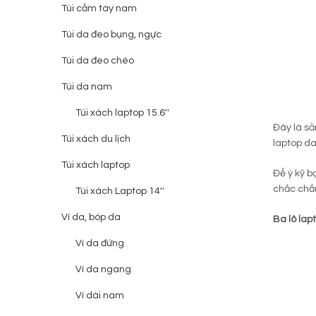
Túi cầm tay nam
Túi da đeo bụng, ngực
Túi da đeo chéo
Túi da nam
Túi xách laptop 15.6''
Đây là s
Túi xách du lịch
laptop da
Túi xách laptop
Để ý kỹ b
chắc chắn
Túi xách Laptop 14''
Ví da, bóp da
Ba lô lap
Ví da đứng
Ví da ngang
Ví dài nam