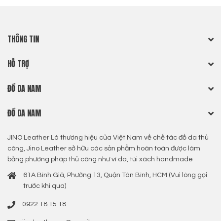
THÔNG TIN
HỖ TRỢ
ĐỒ DA NAM
ĐỒ DA NAM
JINO Leather Là thương hiệu của Việt Nam về chế tác đồ da thủ
công, Jino Leather sở hữu các sản phẩm hoàn toàn được làm
bằng phương pháp thủ công như ví da, túi xách handmade
61A Bình Giã, Phường 13, Quận Tân Bình, HCM (Vui lòng gọi
trước khi qua)
0922 18 15 18