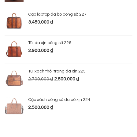
Cặp laptop da bò công sở 227
3.450.000
₫
Túi da xịn công sở 226
2.900.000
₫
Túi xách thời trang da xịn 225
2.700.000
₫
2.500.000
₫
Cặp xách công sở da bò xịn 224
2.500.000
₫