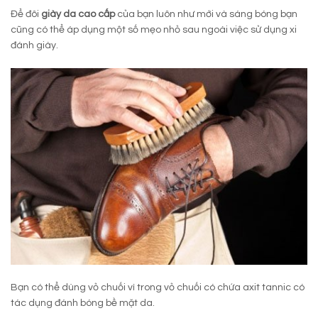
Để đôi
giày da cao cấp
của bạn luôn như mới và sáng bóng bạn
cũng có thể áp dụng một số mẹo nhỏ sau ngoài việc sử dụng xi
đánh giày.
Bạn có thể dùng vỏ chuối vì trong vỏ chuối có chứa axit tannic có
tác dụng đánh bóng bề mặt da.