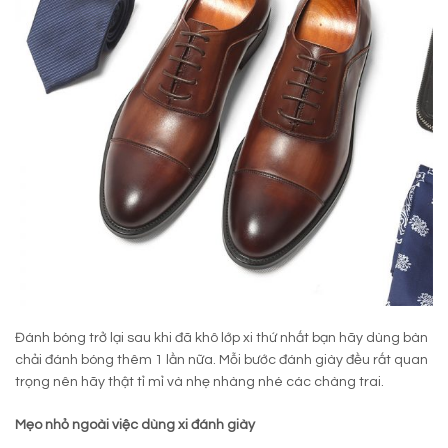
Đánh bóng trở lại sau khi đã khô lớp xi thứ nhất bạn hãy dùng bàn
chải đánh bóng thêm 1 lần nữa. Mỗi bước đánh giày đều rất quan
trọng nên hãy thật tỉ mỉ và nhẹ nhàng nhé các chàng trai.
Mẹo nhỏ ngoài việc dùng xi đánh giày