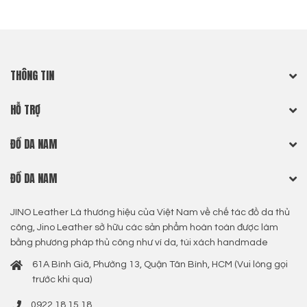
THÔNG TIN
HỖ TRỢ
ĐỒ DA NAM
ĐỒ DA NAM
JINO Leather Là thương hiệu của Việt Nam về chế tác đồ da thủ
công, Jino Leather sở hữu các sản phẩm hoàn toàn được làm
bằng phương pháp thủ công như ví da, túi xách handmade
61A Bình Giã, Phường 13, Quận Tân Bình, HCM (Vui lòng gọi
trước khi qua)
0922 18 15 18