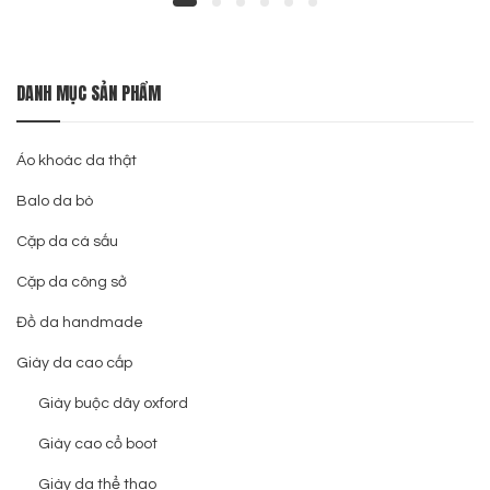
DANH MỤC SẢN PHẨM
Áo khoác da thật
Balo da bò
Cặp da cá sấu
Cặp da công sở
Đồ da handmade
Giày da cao cấp
Giày buộc dây oxford
Giày cao cổ boot
Giày da thể thao