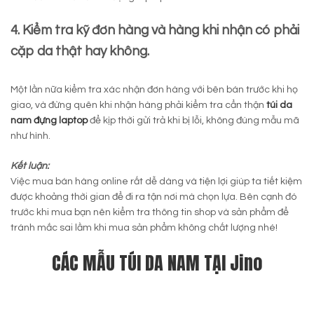
4. Kiểm tra kỹ đơn hàng và hàng khi nhận có phải
cặp da thật hay không.
Một lần nữa kiểm tra xác nhận đơn hàng với bên bán trước khi họ
giao, và đừng quên khi nhận hàng phải kiểm tra cẩn thận
túi da
nam đựng laptop
để kịp thời gửi trả khi bị lỗi, không đúng mẫu mã
như hình.
Kết luận:
Việc mua bán hàng online rất dễ dàng và tiện lợi giúp ta tiết kiệm
được khoảng thời gian để đi ra tận nơi mà chọn lựa. Bên cạnh đó
trước khi mua bạn nên kiểm tra thông tin shop và sản phẩm để
tránh mắc sai lầm khi mua sản phẩm không chất lượng nhé!
CÁC MẪU TÚI DA NAM TẠI Jino