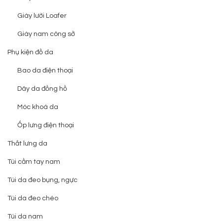
Giày lười Loafer
Giày nam công sở
Phụ kiện đồ da
Bao da điện thoại
Dây da đồng hồ
Móc khoá da
Ốp lưng điện thoại
Thắt lưng da
Túi cầm tay nam
Túi da đeo bụng, ngực
Túi da đeo chéo
Túi da nam