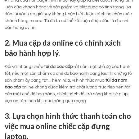
+ Hai là qua Fanpage: hình thức này giúp ta biết được những bình
luận của khách hàng về sản phẩm và biết được có tình trạng lừa
đảo túi xách da giả hay không hoặc biết được cách họ chăm sóc
khách hàng ra sao. Từ đó ta có thể kết luận được đâu là địa chỉ
bán hàng uy tín.
2. Mua cặp da online có chính xách
bảo hành hợp lý.
Đối với những chiếc
túi da cao cấp
rất cần một chế độ bảo hành
tốt, nếu một sản phẩm có chế độ bảo hành càng lâu thì chứng tỏ
sản phẩm ấy càng tốt. Thêm nữa, vì hình thức mua
túi da nam
cao cấp
online không được kiểm tra chất lượng trực tiếp nên rất
cần một chế độ bảo hành, chính sách đổi trả công khai sẽ giúp
bạn an tâm hơn khi mua hàng qua mạng.
3. Lựa chọn hình thức thanh toán cho
việc mua online chiếc cặp đựng
laptop.