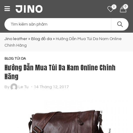
0
0
Jino leather
»
Blog đồ da
»
Hướng Dẫn Mua Túi Da Nam Online
Chính Hãng
BLOG TÚI DA
Hướng Dẫn Mua Túi Da Nam Online Chính
Hãng
By
Le Tu
14 Tháng 12, 2017