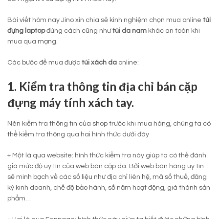
Bài viết hôm nay Jino xin chia sẻ kinh nghiệm chọn mua online
túi
đựng laptop
đúng cách cũng như
túi da nam
khác an toàn khi
mua qua mạng.
Các bước để mua được
túi xách da
online:
1. Kiểm tra thông tin địa chỉ bán cặp
đựng máy tính xách tay.
Nên kiểm tra thông tin của shop trước khi mua hàng, chúng ta có
thể kiểm tra thông qua hai hình thức dưới đây
+ Một là qua website: hình thức kiểm tra này giúp ta có thế đánh
giá mức độ uy tín của web bán cặp da. Bởi web bán hàng uy tín
sẽ minh bạch về các số liệu như địa chỉ liên hệ, mã số thuế, đăng
ký kinh doanh, chế độ bảo hành, số năm hoạt động, giá thành sản
phẩm…