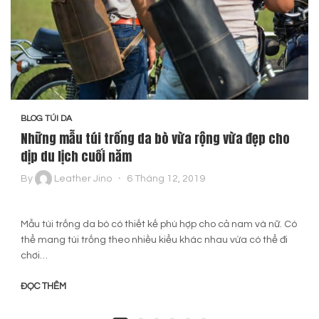
BLOG TÚI DA
Những mẫu túi trống da bò vừa rộng vừa đẹp cho
dịp du lịch cuối năm
By
Leather Jino
6 Tháng 12, 2019
Mẫu túi trống da bò có thiết kế phù hợp cho cả nam và nữ. Có
thể mang túi trống theo nhiều kiểu khác nhau vừa có thể đi
chơi…
ĐỌC THÊM