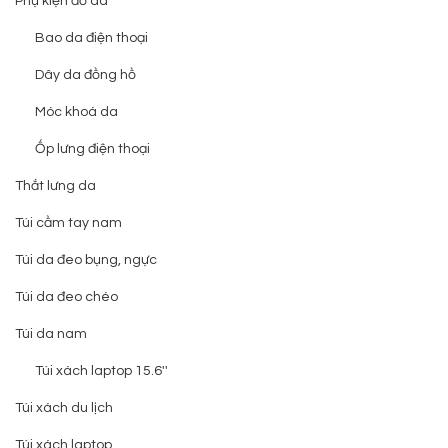
Phụ kiện đồ da
Bao da điện thoại
Dây da đồng hồ
Móc khoá da
Ốp lưng điện thoại
Thắt lưng da
Túi cầm tay nam
Túi da đeo bụng, ngực
Túi da đeo chéo
Túi da nam
Túi xách laptop 15.6''
Túi xách du lịch
Túi xách laptop