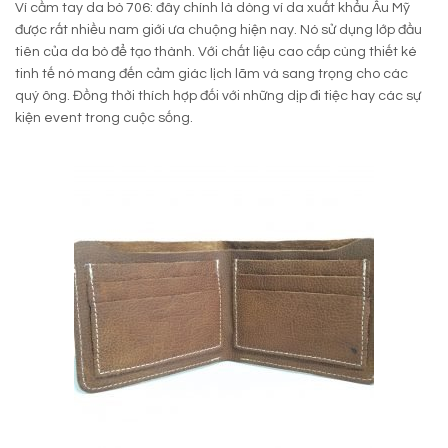
Ví cầm tay da bò 706: đây chính là dòng ví da xuất khẩu Âu Mỹ
được rất nhiều nam giới ưa chuộng hiện nay. Nó sử dụng lớp đầu
tiên của da bò để tạo thành. Với chất liệu cao cấp cùng thiết ké
tinh tế nó mang đến cảm giác lịch lãm và sang trọng cho các
quý ông. Đồng thời thích hợp đối với những dịp đi tiệc hay các sự
kiện event trong cuộc sống.