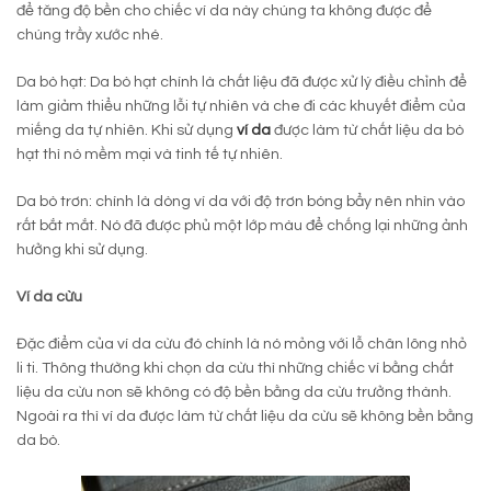
để tăng độ bền cho chiếc ví da này chúng ta không được để
chúng trầy xước nhé.
Da bò hạt: Da bò hạt chính là chất liệu đã được xử lý điều chỉnh để
làm giảm thiểu những lỗi tự nhiên và che đi các khuyết điểm của
miếng da tự nhiên. Khi sử dụng
ví da
được làm từ chất liệu da bò
hạt thì nó mềm mại và tinh tế tự nhiên.
Da bò trơn: chính là dòng ví da với độ trơn bóng bẩy nên nhìn vào
rất bắt mắt. Nó đã được phủ một lớp màu để chống lại những ảnh
hưởng khi sử dụng.
Ví da cừu
Đặc điểm của ví da cừu đó chính là nó mỏng với lỗ chân lông nhỏ
li ti. Thông thường khi chọn da cừu thì những chiếc ví bằng chất
liệu da cừu non sẽ không có độ bền bằng da cừu trưởng thành.
Ngoài ra thì ví da được làm từ chất liệu da cừu sẽ không bền bằng
da bò.