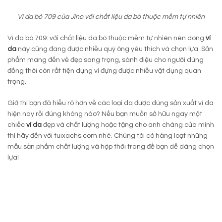
Ví da bò 709 của Jino với chất liệu da bò thuộc mềm tự nhiên
Ví da bò 709: với chất liệu da bò thuộc mềm tự nhiên nên dòng
ví
da
này cũng đang được nhiều quý ông yêu thích và chọn lựa. Sản
phẩm mang đến vẻ đẹp sang trọng, sành điệu cho người dùng
đồng thời còn rất tiện dụng vì đựng được nhiều vật dụng quan
trọng.
Giờ thì bạn đã hiểu rõ hơn về các loại da được dùng sản xuất ví da
hiện nay rồi đúng không nào? Nếu bạn muốn sở hữu ngay một
chiếc
ví da
đẹp và chất lượng hoặc tặng cho anh chàng của mình
thì hãy đến với tuixachs.com nhé. Chúng tôi có hàng loạt những
mẫu sản phẩm chất lượng và hợp thời trang để bạn dễ dàng chọn
lựa!