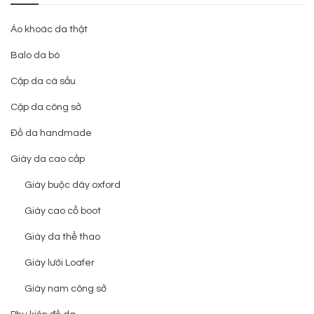
Áo khoác da thật
Balo da bò
Cặp da cá sấu
Cặp da công sở
Đồ da handmade
Giày da cao cấp
Giày buộc dây oxford
Giày cao cổ boot
Giày da thể thao
Giày lười Loafer
Giày nam công sở