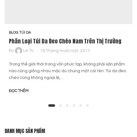
BLOG TÚI DA
Phân Loại Túi Da Đeo Chéo Nam Trên Thị Trường
By
Le Tu
18 Tháng mười một, 2017
Trong thế giới thời trang vốn phức tạp, không phải sản phẩm
nào cũng giống nhau mặc dù chung một cái tên. Túi da đeo
chéo cũng không ngoại lệ,…
ĐỌC THÊM
DANH MỤC SẢN PHẨM