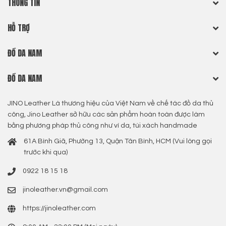
THÔNG TIN
HỖ TRỢ
ĐỒ DA NAM
ĐỒ DA NAM
JINO Leather Là thương hiệu của Việt Nam về chế tác đồ da thủ
công, Jino Leather sở hữu các sản phẩm hoàn toàn được làm
bằng phương pháp thủ công như ví da, túi xách handmade
61A Bình Giã, Phường 13, Quận Tân Bình, HCM (Vui lòng gọi
trước khi qua)
0922 18 15 18
jinoleather.vn@gmail.com
https://jinoleather.com