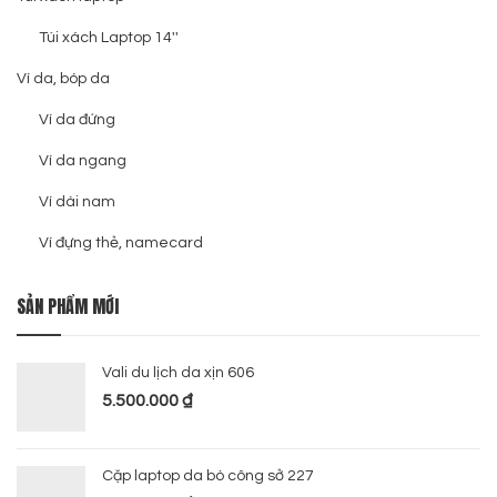
Túi xách Laptop 14''
Ví da, bóp da
Ví da đứng
Ví da ngang
Ví dài nam
Ví đựng thẻ, namecard
SẢN PHẨM MỚI
Vali du lịch da xịn 606
5.500.000
₫
Cặp laptop da bò công sở 227