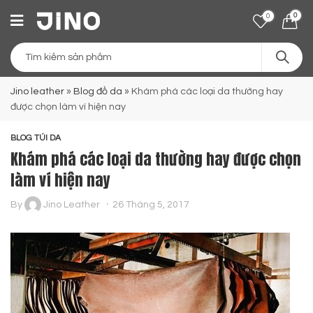
0
0
Jino leather
»
Blog đồ da
»
Khám phá các loại da thường hay
được chọn làm ví hiện nay
BLOG TÚI DA
Khám phá các loại da thường hay được chọn
làm ví hiện nay
By
Jino Leather
26 Tháng 5, 2017