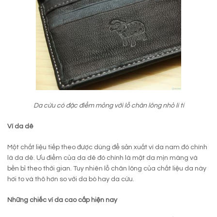
Da cừu có đặc điểm mỏng với lỗ chân lông nhỏ li ti
Ví da dê
Một chất liệu tiếp theo được dùng để sản xuất ví da nam đó chính
là da dê. Ưu điểm của da dê đó chính là mặt da mịn màng và
bền bỉ theo thời gian. Tuy nhiên lỗ chân lông của chất liệu da này
hơi to và thô hơn so với da bò hay da cừu.
Những chiếc ví da cao cấp hiện nay