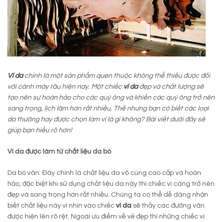
Ví da
chính là một sản phẩm quen thuộc không thể thiếu được đối
với cánh mày râu hiện nay. Một chiếc
ví da
đẹp và chất lượng sẽ
tạo nên sự hoàn hảo cho các quý ông và khiến các quý ông trở nên
sang trọng, lịch lãm hơn rất nhiều. Thế nhưng bạn có biết các loại
da thường hay được chọn làm ví là gì không? Bài viết dưới đây sẽ
giúp bạn hiểu rõ hơn!
Ví da được làm từ chất liệu da bò
Da bò vân: Đây chính là chất liệu da vô cùng cao cấp và hoàn
hảo, đặc biệt khi sử dụng chất liệu da này thì chiếc ví càng trở nên
đẹp và sang trọng hơn rất nhiều. Chúng ta có thể dễ dàng nhận
biết chất liệu này vì nhìn vào chiếc
ví da
sẽ thấy các đường vân
được hiện lên rõ rệt. Ngoài ưu điểm về vẻ đẹp thì những chiếc ví