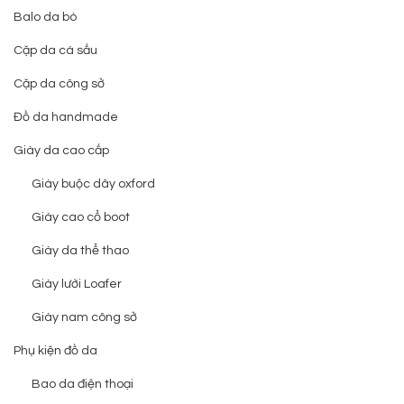
Balo da bò
Cặp da cá sấu
Cặp da công sở
Đồ da handmade
Giày da cao cấp
Giày buộc dây oxford
Giày cao cổ boot
Giày da thể thao
Giày lười Loafer
Giày nam công sở
Phụ kiện đồ da
Bao da điện thoại