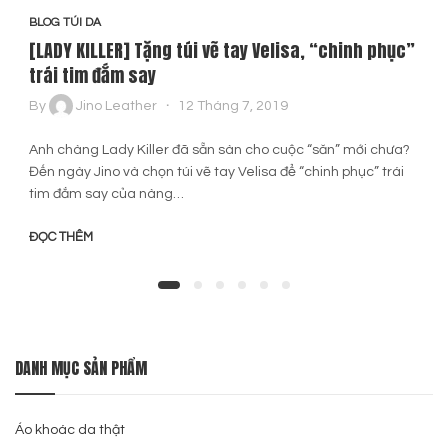
BLOG TÚI DA
[LADY KILLER] Tặng túi vẽ tay Velisa, “chinh phục”
trái tim đắm say
By
Jino Leather
12 Tháng 7, 2019
Anh chàng Lady Killer đã sẵn sàn cho cuộc “săn” mới chưa?
Đến ngày Jino và chọn túi vẽ tay Velisa để “chinh phục” trái
tim đắm say của nàng…
ĐỌC THÊM
DANH MỤC SẢN PHẨM
Áo khoác da thật