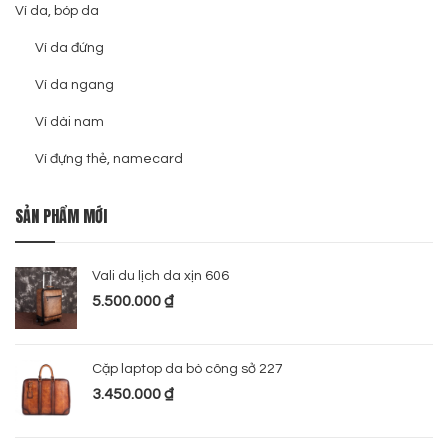
Ví da, bóp da
Ví da đứng
Ví da ngang
Ví dài nam
Ví đựng thẻ, namecard
SẢN PHẨM MỚI
Vali du lịch da xịn 606
5.500.000
₫
Cặp laptop da bò công sở 227
3.450.000
₫