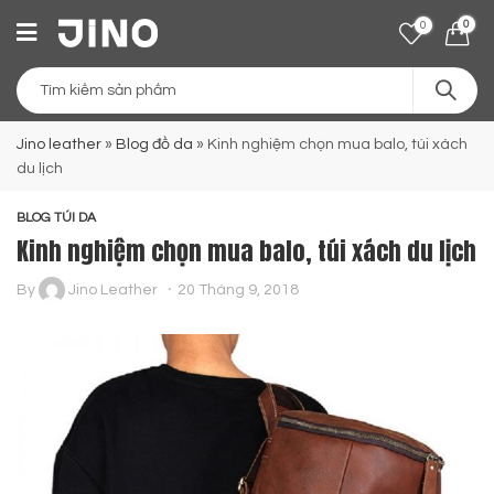
0
0
Jino leather
»
Blog đồ da
»
Kinh nghiệm chọn mua balo, túi xách
du lịch
BLOG TÚI DA
Kinh nghiệm chọn mua balo, túi xách du lịch
By
Jino Leather
20 Tháng 9, 2018