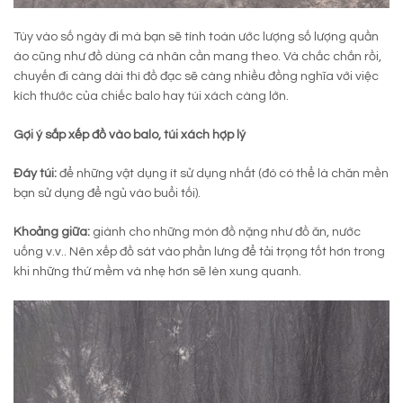
Tùy vào số ngày đi mà bạn sẽ tính toán ước lượng số lượng quần
áo cũng như đồ dùng cá nhân cần mang theo. Và chắc chắn rồi,
chuyến đi càng dài thì đồ đạc sẽ càng nhiều đồng nghĩa với việc
kích thước của chiếc balo hay túi xách càng lớn.
Gợi ý sắp xếp đồ vào balo, túi xách hợp lý
Đáy túi:
để những vật dụng ít sử dụng nhất (đó có thể là chăn mền
bạn sử dụng để ngủ vào buổi tối).
Khoảng giữa:
giành cho những món đồ nặng như đồ ăn, nước
uống v.v.. Nên xếp đồ sát vào phần lưng để tải trọng tốt hơn trong
khi những thứ mềm và nhẹ hơn sẽ lèn xung quanh.