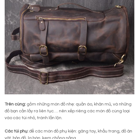
Trên cùng
:
gồm những món đồ nhẹ: quần áo, khăn mũ, và những
đồ bạn cần lấy ra liên tục…. nên xếp riêng các món đồ cùng loại
vào các túi nhỏ, tránh lẫn lộn.
Các túi phụ
:
để các món đồ phụ kiện: găng tay, khẩu trang, đồ ăn
vặt, bản đồ, la bàn, kem chống nắng…