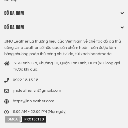
ĐỒ DA NAM
ĐỒ DA NAM
JINO Leather Là thương hiệu của Việt Nam về chế tác đồ da thủ
công, Jino Leather sở hữu các sản phẩm hoàn toàn được làm
bằng phương pháp thủ công như ví da, túi xách handmade
61A Bình Giã, Phường 13, Quận Tân Bình, HCM (Vui lòng gọi
trước khi qua)
0922 18 15 18
jinoleather.vn@gmail.com
https://jinoleather.com
9:00 AM - 22:00 PM (Mọi ngày)