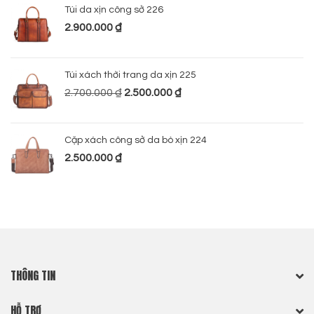
Túi da xịn công sở 226
2.900.000
₫
Túi xách thời trang da xịn 225
2.700.000
₫
2.500.000
₫
Cặp xách công sở da bò xịn 224
2.500.000
₫
THÔNG TIN
HỖ TRỢ