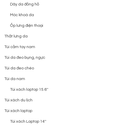
Dây da đồng hồ
Móc khoá da
Ốp lưng điện thoại
Thắt lưng da
Túi cầm tay nam
Túi da đeo bụng, ngực
Túi da đeo chéo
Túi da nam
Túi xách laptop 15.6''
Túi xách du lịch
Túi xách laptop
Túi xách Laptop 14''