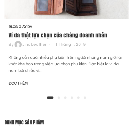
BLOG GIÀY DA
Ví da thật lựa chọn của chàng doanh nhân
By
Jino Leather
11 Tháng 1, 2019
Không cần quá nhiều phụ kiện trên người nhưng nam giới lại
khắt khe hơn trong việc lựa chọn phụ kiện. Đặc biệt là ví da
nam bởi chiếc ví…
ĐỌC THÊM
DANH MỤC SẢN PHẨM