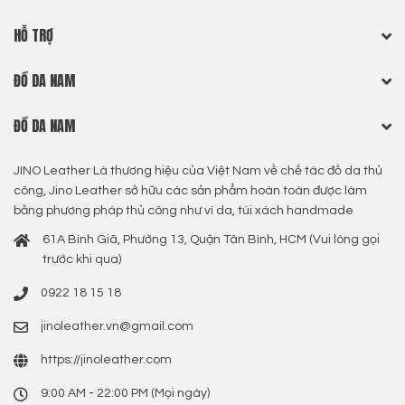
HỖ TRỢ
ĐỒ DA NAM
ĐỒ DA NAM
JINO Leather Là thương hiệu của Việt Nam về chế tác đồ da thủ
công, Jino Leather sở hữu các sản phẩm hoàn toàn được làm
bằng phương pháp thủ công như ví da, túi xách handmade
61A Bình Giã, Phường 13, Quận Tân Bình, HCM (Vui lòng gọi
trước khi qua)
0922 18 15 18
jinoleather.vn@gmail.com
https://jinoleather.com
9:00 AM - 22:00 PM (Mọi ngày)