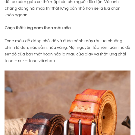
để tạo cảm giác cơ thể mập hơn cho người đối diện. Với anh
chàng dáng hơi mập thì thắt lưng bản nhỏ hơn sẽ là lựa chọn
khôn ngoan.
Chọn thắt lưng nam theo màu sắc
Tone màu dễ dàng phối đồ và được cánh mày râu ưa chuộng
chính là đen, nâu sẫm, nâu vàng. Một nguyên tắc nên tuân thủ để
sét đồ của bạn thật hoàn hảo là màu của giày và thắt lưng phải
tone – sur – tone với nhau.