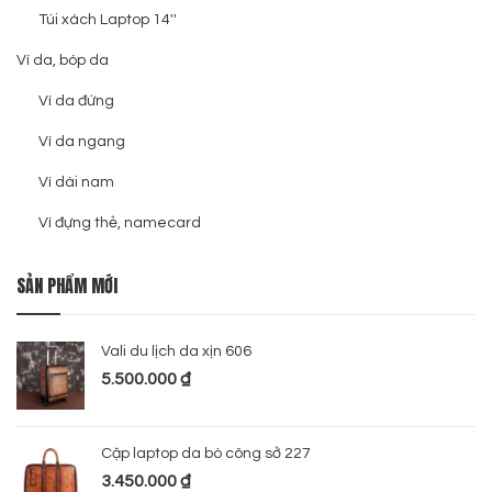
Túi xách Laptop 14''
Ví da, bóp da
Ví da đứng
Ví da ngang
Ví dài nam
Ví đựng thẻ, namecard
SẢN PHẨM MỚI
Vali du lịch da xịn 606
5.500.000
₫
Cặp laptop da bò công sở 227
3.450.000
₫