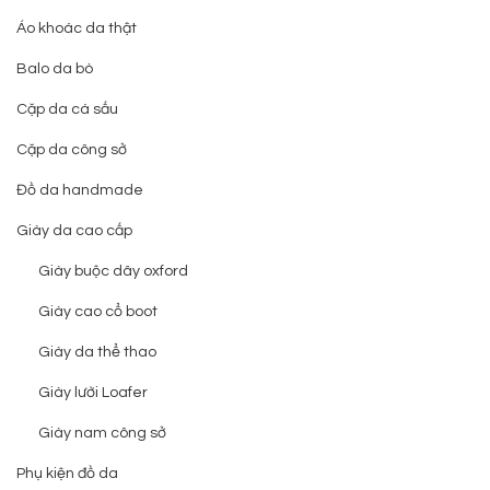
Áo khoác da thật
Balo da bò
Cặp da cá sấu
Cặp da công sở
Đồ da handmade
Giày da cao cấp
Giày buộc dây oxford
Giày cao cổ boot
Giày da thể thao
Giày lười Loafer
Giày nam công sở
Phụ kiện đồ da