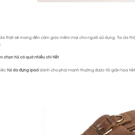
 da thật sẽ mang đến cảm giác mềm mại cho người sử dụng. Túi da thậ
.
 chọn túi có quá nhiều chi tiết
hiếc
túi da đựng ipad
dành cho phái mạnh thường được tối giản họa tiết