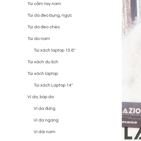
Túi cầm tay nam
Túi da đeo bụng, ngực
Túi da đeo chéo
Túi da nam
Túi xách laptop 15.6''
Túi xách du lịch
Túi xách laptop
Túi xách Laptop 14''
Ví da, bóp da
Ví da đứng
Ví da ngang
Ví dài nam