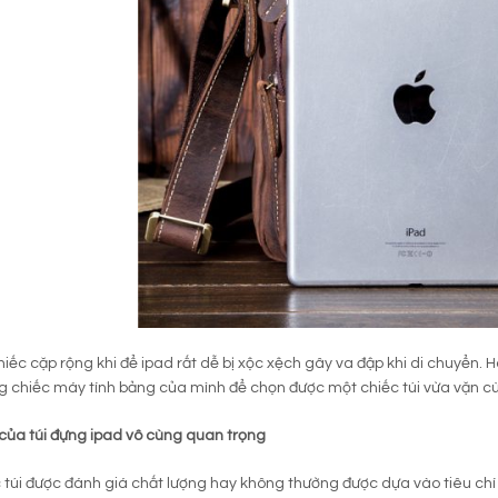
hiếc cặp rộng khi để ipad rất dễ bị xộc xệch gây va đập khi di chuyển. 
g chiếc máy tính bảng của mình để chọn được một chiếc túi vừa vặn 
 của túi đựng ipad vô cùng quan trọng
 túi được đánh giá chất lượng hay không thường được dựa vào tiêu chí 