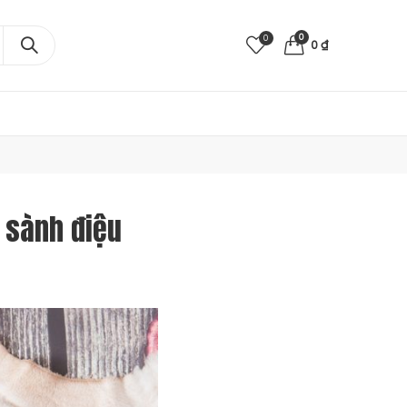
0
0
0
₫
 sành điệu