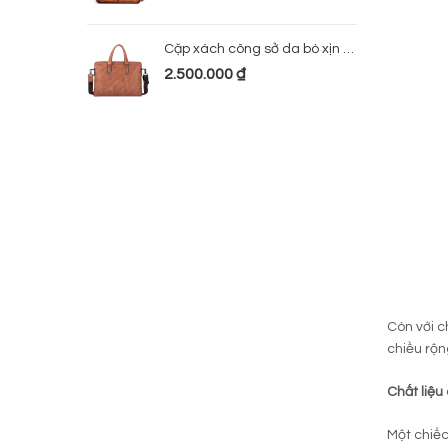
Cặp xách công sở da bò xịn 224
2.500.000
₫
Còn với c
chiều rộn
Chất liệu
Một chiếc