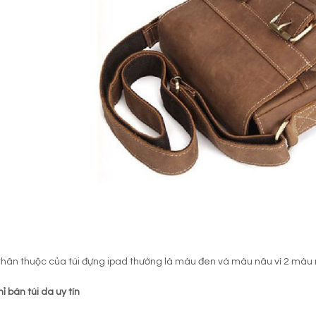
thân thuộc của túi đựng ipad thường là màu đen và màu nâu vì 2 màu
ỉ bán túi da uy tín