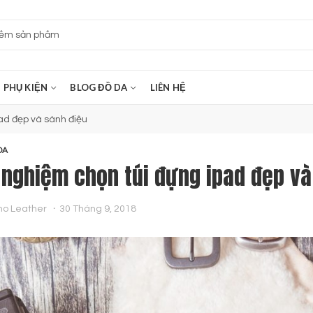
PHỤ KIỆN
BLOG ĐỒ DA
LIÊN HỆ
ad đẹp và sành điệu
DA
 nghiệm chọn túi đựng ipad đẹp và
no Leather
30 Tháng 9, 2018