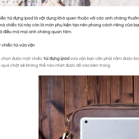
ếc túi đựng ipad là vật dụng khá quen thuộc với các anh chàng thườ
à chiếc túi này còn là món phụ kiện tạo nên phong cách riêng của bạn
là điều mà mọi anh chàng quan tâm.
chiếc túi vừa vặn
ể chọn được một chiếc
túi đựng ipad
vừa vặn bạn cần phải nắm được kí
 quá chật sẽ không thể nào nhét được đồ vào bên trong.