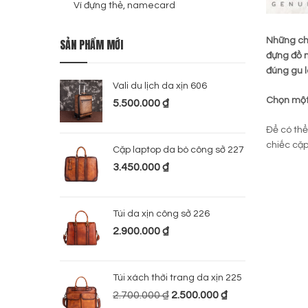
Ví đựng thẻ, namecard
Những chi
SẢN PHẨM MỚI
đựng đồ m
đúng gu 
Vali du lịch da xịn 606
Chọn một 
5.500.000
₫
Để có th
chiếc cặp
Cặp laptop da bò công sở 227
3.450.000
₫
Túi da xịn công sở 226
2.900.000
₫
Túi xách thời trang da xịn 225
2.700.000
₫
2.500.000
₫