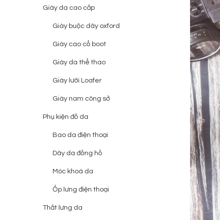
Giày da cao cấp
Giày buộc dây oxford
Giày cao cổ boot
Giày da thể thao
Giày lười Loafer
Giày nam công sở
Phụ kiện đồ da
Bao da điện thoại
Dây da đồng hồ
Móc khoá da
Ốp lưng điện thoại
Thắt lưng da