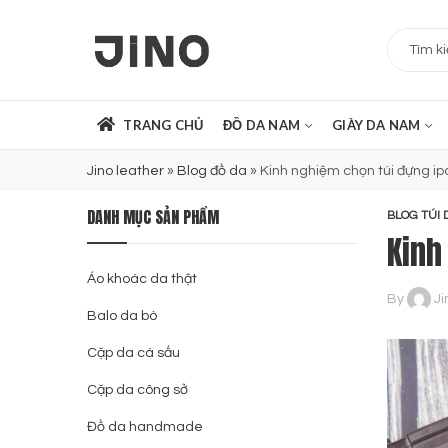
TRANG CHỦ
ĐỒ DA NAM
GIÀY DA NAM
Jino leather
»
Blog đồ da
»
Kinh nghiệm chọn túi đựng ip
DANH MỤC SẢN PHẨM
BLOG TÚI 
Kinh
Áo khoác da thật
By
Ji
Balo da bò
Cặp da cá sấu
Cặp da công sở
Đồ da handmade