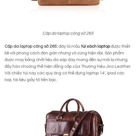
Cặp da laptop công sở 265
Cặp da laptop công sở 265:
đây là mẫu
túi xách laptop
được thiết
kế với phong cách đơn giản nhưng vô cùng hiện đại. Sản phẩm
được may bằng chất liệu da sáp dày mang đến sự mới lạ nhưng
đầy hào nhoáng thể hiện đẳng cấp của Thương hiệu Jino Leather.
Với chiếc túi này các quý ông có thể đựng laptop 14′, ipad các
loại, tài liệu giấy tờ tiền bạc.