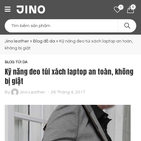
0
0
Jino leather
»
Blog đồ da
»
Kỹ năng đeo túi xách laptop an toàn,
không bị giật
BLOG TÚI DA
Kỹ năng đeo túi xách laptop an toàn, không
bị giật
By
Jino Leather
26 Tháng 4, 2017