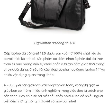
Cặp laptop da công sở 126
Cặp laptop da công sở 126:
được sản xuất từ 100% chất liệu da
bò với thiết kế tinh tế. Sản phẩm có điểm nhấn ở phần đai da trên
thân túi vừa mang đến sự chắc chắn vừa tạo cảm giác thời trang
cho người dụng. Chiếc
túi xách laptop
phù hợp đựng laptop 14″ và
nhiều vật dụng quan trọng khác.
Áp dụng
kỹ năng đeo túi xách laptop an toàn, không bị giật
sẽ
giúp bạn có thêm nhiều kinh nghiệm trong việc đeo túi xách cho
bản thân. Hãy chia sẻ bài viết nếu thấy nó hữu ích để nhiều người
biết đến những thông tin tuyệt vời này bạn nhé!