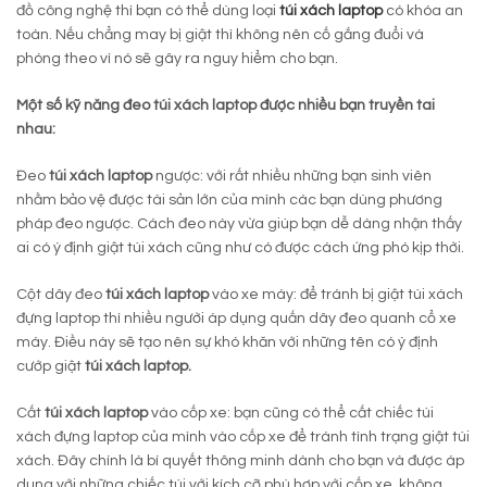
đồ công nghệ thì bạn có thể dùng loại
túi xách laptop
có khóa an
toàn. Nếu chẳng may bị giật thì không nên cố gắng đuổi và
phóng theo vì nó sẽ gây ra nguy hiểm cho bạn.
Một số kỹ năng đeo túi xách laptop được nhiều bạn truyền tai
nhau:
Đeo
túi xách laptop
ngược: với rất nhiều những bạn sinh viên
nhằm bảo vệ được tài sản lớn của mình các bạn dùng phương
pháp đeo ngược. Cách đeo này vừa giúp bạn dễ dàng nhận thấy
ai có ý định giật túi xách cũng như có được cách ứng phó kịp thời.
Cột dây đeo
túi xách laptop
vào xe máy: để tránh bị giật túi xách
đựng laptop thì nhiều người áp dụng quấn dây đeo quanh cổ xe
máy. Điều này sẽ tạo nên sự khó khăn với những tên có ý định
cướp giật
túi xách laptop.
Cất
túi xách laptop
vào cốp xe: bạn cũng có thể cất chiếc túi
xách đựng laptop của mình vào cốp xe để tránh tình trạng giật túi
xách. Đây chính là bí quyết thông minh dành cho bạn và được áp
dụng với những chiếc túi với kích cỡ phù hợp với cốp xe, không