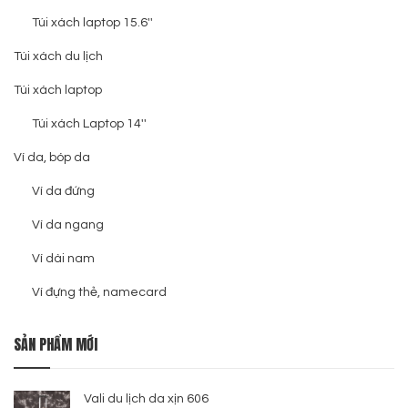
Túi xách laptop 15.6''
Túi xách du lịch
Túi xách laptop
Túi xách Laptop 14''
Ví da, bóp da
Ví da đứng
Ví da ngang
Ví dài nam
Ví đựng thẻ, namecard
SẢN PHẨM MỚI
Vali du lịch da xịn 606