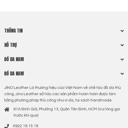
THÔNG TIN
HỖ TRỢ
ĐỒ DA NAM
ĐỒ DA NAM
JINO Leather Là thương hiệu của Việt Nam về chế tác đồ da thủ
công, Jino Leather sở hữu các sản phẩm hoàn toàn được làm
bằng phương pháp thủ công như ví da, túi xách handmade
61A Bình Giã, Phường 13, Quận Tân Bình, HCM (Vui lòng gọi
trước khi qua)
0922 18 15 18