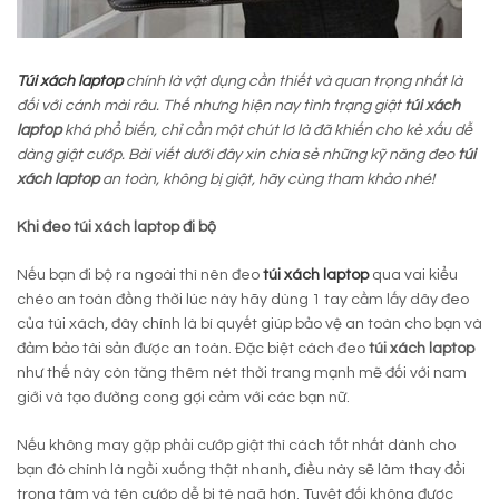
Túi xách laptop
chính là vật dụng cần thiết và quan trọng nhất là
đối với cánh mài râu. Thế nhưng hiện nay tình trạng giật
túi xách
laptop
khá phổ biến, chỉ cần một chút lơ là đã khiến cho kẻ xấu dễ
dàng giật cướp. Bài viết dưới đây xin chia sẻ những kỹ năng đeo
túi
xách laptop
an toàn, không bị giật, hãy cùng tham khảo nhé!
Khi đeo túi xách laptop đi bộ
Nếu bạn đi bộ ra ngoài thì nên đeo
túi xách laptop
qua vai kiểu
chéo an toàn đồng thời lúc này hãy dùng 1 tay cầm lấy dây đeo
của túi xách, đây chính là bí quyết giúp bảo vệ an toàn cho bạn và
đảm bảo tài sản được an toàn. Đặc biệt cách đeo
túi xách laptop
như thế này còn tăng thêm nét thời trang mạnh mẽ đối với nam
giới và tạo đường cong gợi cảm với các bạn nữ.
Nếu không may gặp phải cướp giật thì cách tốt nhất dành cho
bạn đó chính là ngồi xuống thật nhanh, điều này sẽ làm thay đổi
trọng tâm và tên cướp dễ bị té ngã hơn. Tuyệt đối không được