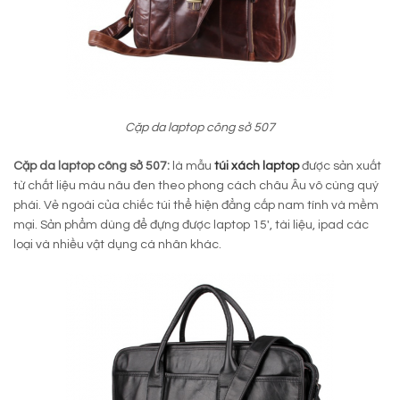
Cặp da laptop công sở 507
Cặp da laptop công sở 507:
là mẫu
túi xách laptop
được sản xuất
từ chất liệu màu nâu đen theo phong cách châu Âu vô cùng quý
phái. Vẻ ngoài của chiếc túi thể hiện đẳng cấp nam tính và mềm
mại. Sản phẩm dùng để đựng được laptop 15′, tài liệu, ipad các
loại và nhiều vật dụng cá nhân khác.