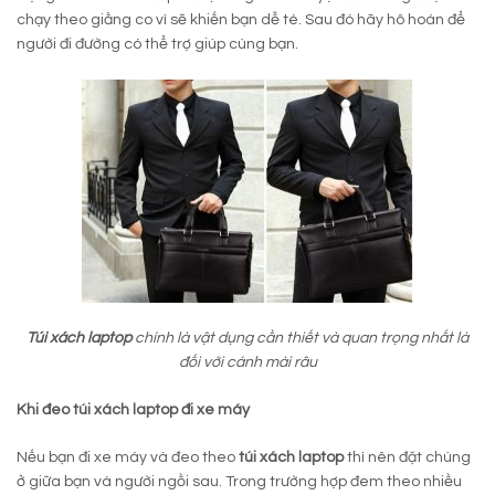
chạy theo giằng co vì sẽ khiến bạn dễ té. Sau đó hãy hô hoán để
người đi đường có thể trợ giúp cùng bạn.
Túi xách laptop
chính là vật dụng cần thiết và quan trọng nhất là
đối với cánh mài râu
Khi đeo túi xách laptop đi xe máy
Nếu bạn đi xe máy và đeo theo
túi xách laptop
thì nên đặt chúng
ở giữa bạn và người ngồi sau. Trong trường hợp đem theo nhiều