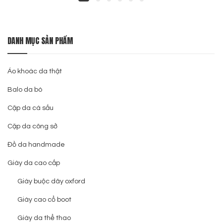
DANH MỤC SẢN PHẨM
Áo khoác da thật
Balo da bò
Cặp da cá sấu
Cặp da công sở
Đồ da handmade
Giày da cao cấp
Giày buộc dây oxford
Giày cao cổ boot
Giày da thể thao