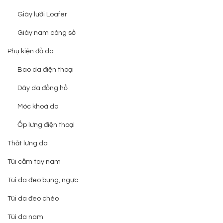
Giày lười Loafer
Giày nam công sở
Phụ kiện đồ da
Bao da điện thoại
Dây da đồng hồ
Móc khoá da
Ốp lưng điện thoại
Thắt lưng da
Túi cầm tay nam
Túi da đeo bụng, ngực
Túi da đeo chéo
Túi da nam