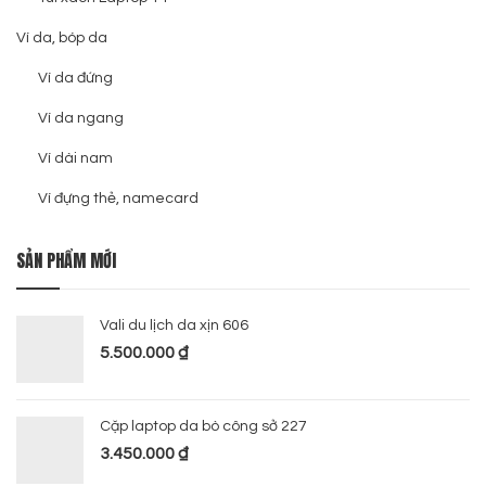
Ví da, bóp da
Ví da đứng
Ví da ngang
Ví dài nam
Ví đựng thẻ, namecard
SẢN PHẨM MỚI
Vali du lịch da xịn 606
5.500.000
₫
Cặp laptop da bò công sở 227
3.450.000
₫