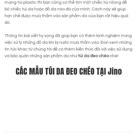
mang túi plastic thì bạn cũng có thể tìm một chiếc túi nilong để
bỏ chiếc túi da hoặc đồ da nào đó của mình. Cách này sẽ giúp
hạn chế được mưa thấm vào sản phẩm da của bạn rất hiệu quả
đó.
Thông tin bài viết hy vọng đã giúp bạn có thêm kinh nghiệm trong
việc xử lý những đồ da khi bị nước mưa thấm vào. Đón xem những
tin tức khác từ chúng tôi để có thêm kiến thức đối với việc sử dụng
và bảo quản những sản phẩm da như
túi da đeo chéo
nhé!
CÁC MẪU TÚI DA ĐEO CHÉO TẠI Jino