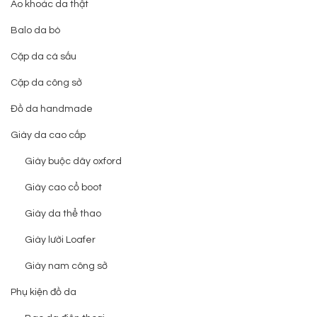
Áo khoác da thật
Balo da bò
Cặp da cá sấu
Cặp da công sở
Đồ da handmade
Giày da cao cấp
Giày buộc dây oxford
Giày cao cổ boot
Giày da thể thao
Giày lười Loafer
Giày nam công sở
Phụ kiện đồ da