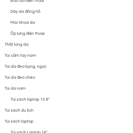
Bao da điện thoại
Dây da đồng hồ
Móc khoá da
Ốp lưng điện thoại
Thắt lưng da
Túi cầm tay nam
Túi da đeo bụng, ngực
Túi da đeo chéo
Túi da nam
Túi xách laptop 15.6''
Túi xách du lịch
Túi xách laptop
Túi xách Laptop 14''