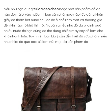
Nếu như bạn dùng
túi da đeo chéo
hoặc một sản phẩm đồ da
nào đó mà bị vào nước thì bạn cần phải ngay lập tức dùng khăn
giấy để thấm hết nước sau đó để ở chỗ râm mát và thoáng gió
đến khi nào nó khô thì thôi. Ngoài ra nếu như đồ da bị dính quá
nhiều nước thì bạn cũng có thể dùng chiếc máy sấy để làm cho
khô nhanh hơn. Tuy nhiên bạn lưu ý cần để nhiệt độ vừa phải vì nếu
như nhiệt độ quá cao sẽ làm nứt mặt da sản phẩm đó.