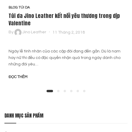
BLOG TÚI DA
Túi da Jino Leather kết nối yêu thương trong dịp
Valentine
By
Jino Leather
11 Tháng 2, 2018
Ngày lễ tình nhân của các cặp đôi đang đến gần. Dù là nam
hay nữ thì đều có đặc quyền nhận quà trong ngày dành cho
những đôi yêu…
ĐỌC THÊM
DANH MỤC SẢN PHẨM