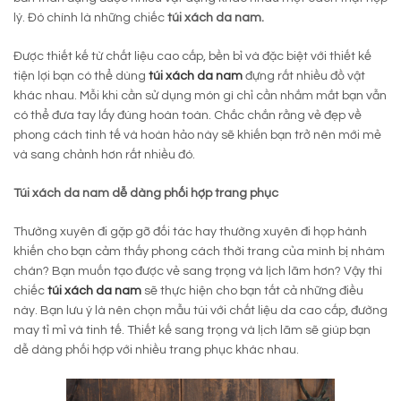
lý. Đó chính là những chiếc
túi xách da nam.
Được thiết kế từ chất liệu cao cấp, bền bỉ và đặc biệt với thiết kế
tiện lợi bạn có thể dùng
túi xách da nam
đựng rất nhiều đồ vật
khác nhau. Mỗi khi cần sử dụng món gì chỉ cần nhắm mắt bạn vẫn
có thể đưa tay lấy đúng hoàn toàn. Chắc chắn rằng vẻ đẹp về
phong cách tinh tế và hoàn hảo này sẽ khiến bạn trở nên mới mẻ
và sang chảnh hơn rất nhiều đó.
Túi xách da nam dễ dàng phối hợp trang phục
Thường xuyên đi gặp gỡ đối tác hay thường xuyên đi họp hành
khiến cho bạn cảm thấy phong cách thời trang của mình bị nhàm
chán? Bạn muốn tạo được vẻ sang trọng và lịch lãm hơn? Vậy thì
chiếc
túi xách da nam
sẽ thực hiện cho bạn tất cả những điều
này. Bạn lưu ý là nên chọn mẫu túi với chất liệu da cao cấp, đường
may tỉ mỉ và tinh tế. Thiết kế sang trọng và lịch lãm sẽ giúp bạn
dễ dàng phối hợp với nhiều trang phục khác nhau.