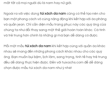
mắt tất cả mọi người dù là nam hay nữ giới.
Ngoài ra với việc dùng
túi xách da nam
cũng có thể tạo nên cho
bạn một phong cách vô cùng năng động khi kết hợp với áo phông
và quần jean. Chỉ cần diện mẫu trang phục này các quý ông của
chúng ta như đổi thay sang một thế giới hoàn toàn khác. Cá tính
và trẻ trung hơn chính là những gì mà bạn dễ dàng có được.
Mỗi một mẫu
túi xách da nam
khi kết hợp cùng với quần áo khác
nhau sẽ mang đến những phong cách khác nhau cho các quý
ông. Bạn muốn bụi bặm, lịch lãm, sang trọng, tinh tế hay trẻ trung
đều dễ dàng thực hiện được. Đến với tuixachs.com để dễ dàng
chọn được mẫu túi xách da nam như ý nhé!