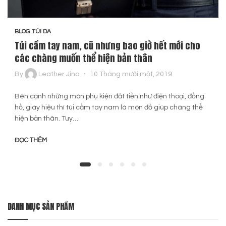
BLOG TÚI DA
Túi cầm tay nam, cũ nhưng bao giờ hết mới cho
các chàng muốn thể hiện bản thân
By
Leather Jino
10 Tháng mười một, 2019
Bên cạnh những món phụ kiện đắt tiền như điện thoại, đồng
hồ, giày hiệu thì túi cầm tay nam là món đồ giúp chàng thể
hiện bản thân. Tuy…
ĐỌC THÊM
DANH MỤC SẢN PHẨM