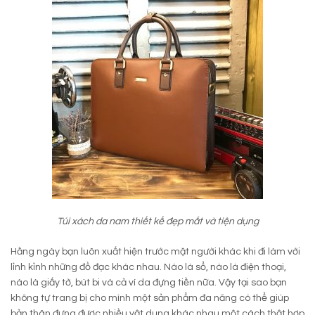
Túi xách da nam thiết kế đẹp mắt và tiện dụng
Hằng ngày bạn luôn xuất hiện trước mặt người khác khi đi làm với
lỉnh kỉnh những đồ đạc khác nhau. Nào là sổ, nào là điện thoại,
nào là giấy tờ, bút bi và cả ví da đựng tiền nữa. Vậy tại sao bạn
không tự trang bị cho mình một sản phẩm đa năng có thể giúp
bản thân đựng được nhiều vật dụng khác nhau một cách thật hợp