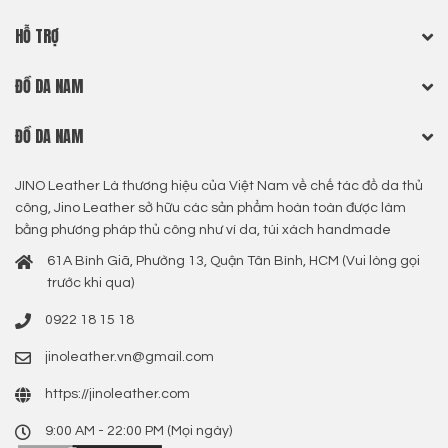
HỖ TRỢ
ĐỒ DA NAM
ĐỒ DA NAM
JINO Leather Là thương hiệu của Việt Nam về chế tác đồ da thủ
công, Jino Leather sở hữu các sản phẩm hoàn toàn được làm
bằng phương pháp thủ công như ví da, túi xách handmade
61A Bình Giã, Phường 13, Quận Tân Bình, HCM (Vui lòng gọi
trước khi qua)
0922 18 15 18
jinoleather.vn@gmail.com
https://jinoleather.com
9:00 AM - 22:00 PM (Mọi ngày)