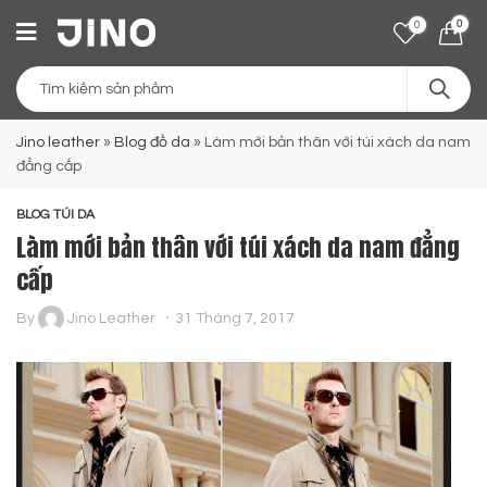
0
0
Jino leather
»
Blog đồ da
»
Làm mới bản thân với túi xách da nam
đẳng cấp
BLOG TÚI DA
Làm mới bản thân với túi xách da nam đẳng
cấp
By
Jino Leather
31 Tháng 7, 2017