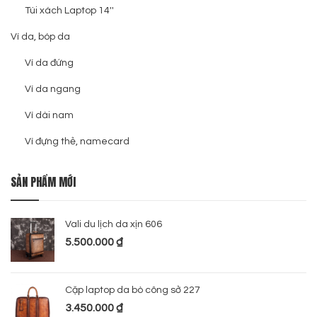
Túi xách Laptop 14''
Ví da, bóp da
Ví da đứng
Ví da ngang
Ví dài nam
Ví đựng thẻ, namecard
SẢN PHẨM MỚI
Vali du lịch da xịn 606
5.500.000
₫
Cặp laptop da bò công sở 227
3.450.000
₫