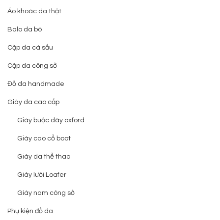
Áo khoác da thật
Balo da bò
Cặp da cá sấu
Cặp da công sở
Đồ da handmade
Giày da cao cấp
Giày buộc dây oxford
Giày cao cổ boot
Giày da thể thao
Giày lười Loafer
Giày nam công sở
Phụ kiện đồ da