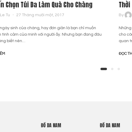
ấn Chọn Túi Da Làm Quà Cho Chàng
Thời
Le Tu
27 Tháng mười một, 2017
By
 ngày sinh của chàng, hay đơn giản là bạn chỉ muốn
Những 
n tình cảm của mình với người ấy. Nhưng bạn đang đâu
cho cô
ông biết nên…
quan t
HÊM
ĐỌC T
ĐỒ DA NAM
ĐỒ DA NAM