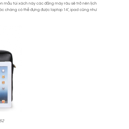
ện mẫu túi xách này các đấng mày râu sẽ trở nên lịch
 các chàng có thể đựng được laptop 14’, ipad cũng như
352