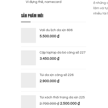
Ví đựng thẻ, namecard
ở những c
lãm và tự
nhiều tài 
SẢN PHẨM MỚI
Vali du lịch da xịn 606
5.500.000
₫
Cặp laptop da bò công sở 227
3.450.000
₫
Túi da xịn công sở 226
2.900.000
₫
Túi xách thời trang da xịn 225
2.700.000
₫
2.500.000
₫