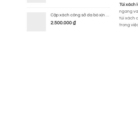
Túi xách 
ngang vai
Cặp xách công sở da bò xịn 224
túi xách 
2.500.000
₫
trong việ