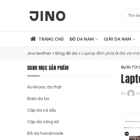
TRANG CHỦ
ĐỒ DA NAM
GIÀY DA NAM
Jino leather
»
Blog đồ da
»
Laptop đỉnh phải đi đôi với mộ
DANH MỤC SẢN PHẨM
BLOG TÚI 
Lapt
Áo khoác da thật
By
Ji
Balo da bò
Cặp da cá sấu
Cặp da công sở
Đồ da handmade