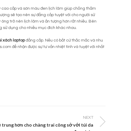
ày cao cấp và sơn màu đen lịch lãm giúp chống thấm
 tượng sẽ tạo nên sự đẳng cấp tuyệt vời cho người sử
 ông trở nên lịch lãm và ấn tượng hơn rất nhiều. Bên
àng sử dụng cho nhiều mục đích khác nhau.
úi xách laptop
đẳng cấp. Nếu có bất cứ thắc mắc và nhu
s.com để nhận được sự tư vấn nhiệt tình và tuyệt vời nhất
NEXT
 trung hơn cho chàng trai công sở với túi da