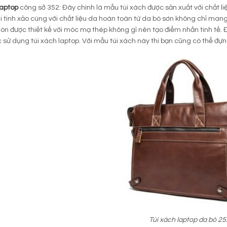
laptop
công sở 352: Đây chính là mẫu túi xách được sản xuất với chất l
 tinh xảo cùng với chất liệu da hoàn toàn từ da bò sơn không chỉ mang
còn được thiết kế với móc mạ thép không gỉ nên tạo điểm nhấn tinh tế. 
c sử dụng túi xách laptop. Với mẫu túi xách này thì bạn cũng có thể đựn
Túi xách laptop da bò 25