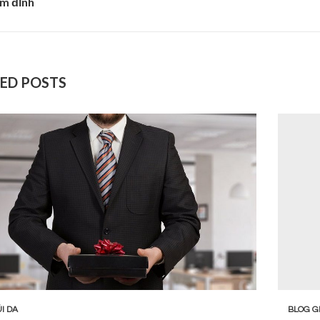
m đỉnh
ED POSTS
I DA
BLOG G