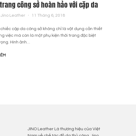
 trang công sở hoàn hảo với cặp da
3 cá
cùng
Jino Leather
11 Tháng 6, 2018
By
chiếc cặp da công sở không chỉ là vật dụng cần thiết
ng việc mà còn là một phụ kiện thời trang đặc biệt
Việc t
rọng. Hình ảnh…
những 
một mà
HÊM
ĐỌC T
JINO Leather Là thương hiệu của Việt
Nam về chế tác đồ da thủ công, Jino