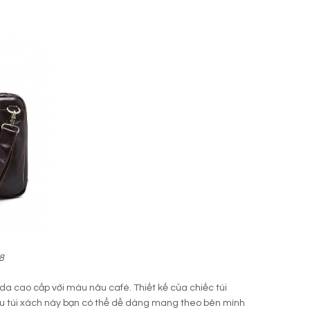
8
 da cao cấp với màu nâu café. Thiết kế của chiếc túi
mẫu túi xách này bạn có thể dễ dàng mang theo bên mình