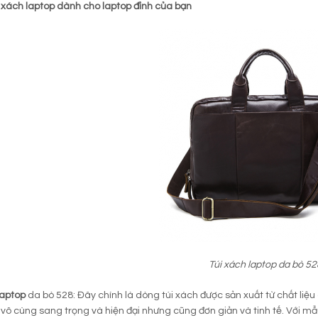
 xách laptop dành cho laptop đỉnh của bạn
Túi xách laptop da bò 52
laptop
da bò 528: Đây chính là dòng túi xách được sản xuất từ chất liệu
vô cùng sang trọng và hiện đại nhưng cũng đơn giản và tinh tế. Với 