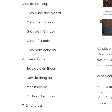
Giày da cao cấp
Giày buộc dây oxford
Giày cao cổ boot
Giày da thể thao
Giày lười Loafer
Để bảo vệ
Giày nam công sở
chiếc lap
Phụ kiện đồ da
tuixachs
xách lapt
Bao da điện thoại
Vì sao cầ
Dây da đồng hồ
Mua
túi 
Móc khoá da
laptop củ
Ốp lưng điện thoại
bền của l
cấp sang 
Thắt lưng da