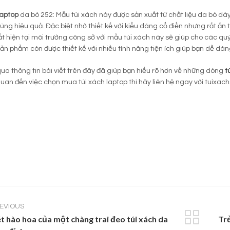
laptop
da bò 252: Mẫu túi xách này được sản xuất từ chất liệu da bò d
ùng hiệu quả. Đặc biệt nhờ thiết kế với kiểu dáng cổ điển nhưng rất ấn
t hiện tại môi trường công sở với mẫu túi xách này sẽ giúp cho các quý
ản phẩm còn được thiết kế với nhiều tính năng tiện ích giúp bạn dễ d
ua thông tin bài viết trên đây đã giúp bạn hiểu rõ hơn về những dòng
t
quan đến việc chọn mua túi xách laptop thì hãy liên hệ ngay với tuixach
EVIOUS
t hào hoa của một chàng trai đeo túi xách da
Trẻ