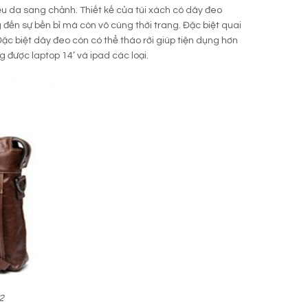
iệu da sang chảnh. Thiết kế của túi xách có dây đeo
 đến sự bền bỉ mà còn vô cùng thời trang. Đặc biệt quai
Đặc biệt dây đeo còn có thể tháo rời giúp tiện dụng hơn
g được laptop 14’ và ipad các loại.
2