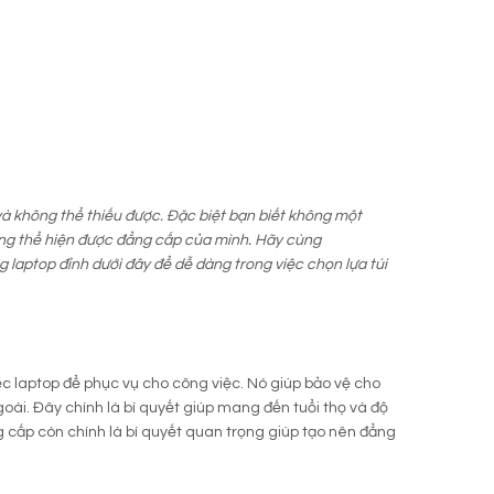
và không thể thiếu được. Đặc biệt bạn biết không một
àng thể hiện được đẳng cấp của mình. Hãy cùng
 laptop đỉnh dưới đây để dễ dàng trong việc chọn lựa túi
iếc laptop để phục vụ cho công việc. Nó giúp bảo vệ cho
oài. Đây chính là bí quyết giúp mang đến tuổi thọ và độ
g cấp còn chính là bí quyết quan trọng giúp tạo nên đẳng