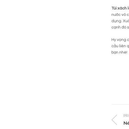
Túi xách 
nước vô c
dụng. Xuấ
cạnh đó s
Hy vọng q
cầu liên 
bạn nhé!
PR
Né