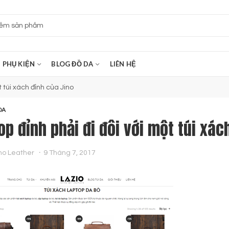
PHỤ KIỆN
BLOG ĐỒ DA
LIÊN HỆ
t túi xách đỉnh của Jino
DA
op đỉnh phải đi đôi với một túi xác
no Leather
9 Tháng 7, 2017