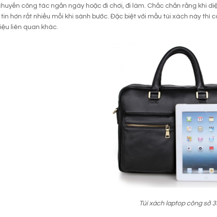
huyến công tác ngắn ngày hoặc đi chơi, đi làm. Chắc chắn rằng khi di
 tin hơn rất nhiều mỗi khi sánh bước. Đặc biệt với mẫu túi xách này thì
liệu liên quan khác.
Túi xách laptop công sở 