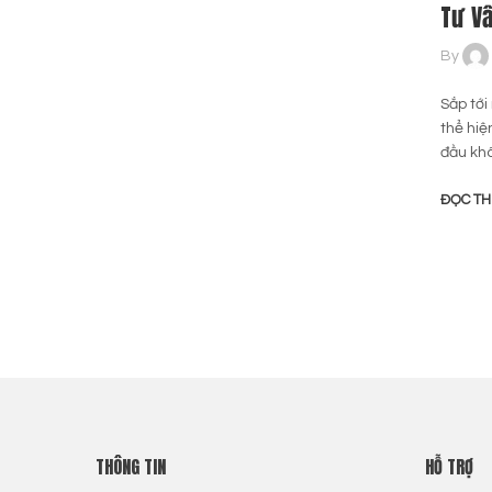
Tư V
By
Sắp tới
thể hiệ
đầu kh
ĐỌC T
THÔNG TIN
HỖ TRỢ