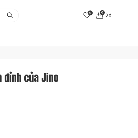
0
0
0
₫
h đỉnh của Jino