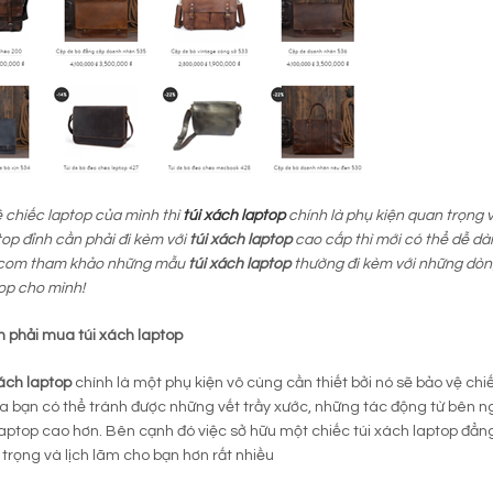
 chiếc laptop của mình thì
túi xách laptop
chính là phụ kiện quan trọng 
top đỉnh cần phải đi kèm với
túi xách laptop
cao cấp thì mới có thể dễ d
.com tham khảo những mẫu
túi xách laptop
thường đi kèm với những dòng
op cho mình!
n phải mua túi xách laptop
xách laptop
chính là một phụ kiện vô cùng cần thiết bởi nó sẽ bảo vệ ch
a bạn có thể tránh được những vết trầy xước, những tác động từ bên ng
aptop cao hơn. Bên cạnh đó việc sở hữu một chiếc túi xách laptop đẳn
trọng và lịch lãm cho bạn hơn rất nhiều