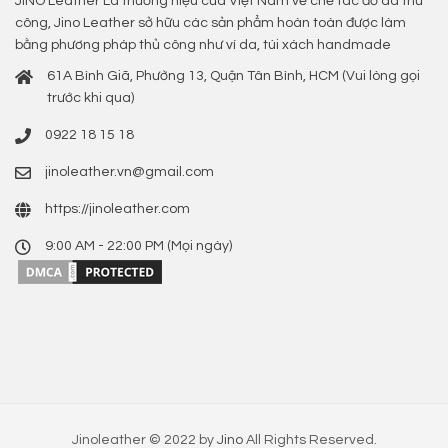
JINO Leather Là thương hiệu của Việt Nam về chế tác đồ da thủ
công, Jino Leather sở hữu các sản phẩm hoàn toàn được làm
bằng phương pháp thủ công như ví da, túi xách handmade
61A Bình Giã, Phường 13, Quận Tân Bình, HCM (Vui lòng gọi
trước khi qua)
0922 18 15 18
jinoleather.vn@gmail.com
https://jinoleather.com
9:00 AM - 22:00 PM (Mọi ngày)
Jinoleather © 2022 by
Jino
All Rights Reserved.