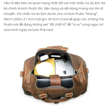
Yếu tố đầu tiên và quan trọng nhất dối với một chiếc túi du lịch da
bò chính là kích thước lớn, tiện dụng và dễ dàng mang vác khi di
chuyển. Với chiếc túi du lịch da bò Jino có kích thước “khủng”:
46cm (dài) x 21.5cm (rộng) x 30.5cm (cao) sẽ giúp các chàng trai
thoải mái để đựng những set “đồ chất lừ” để “vi vu” cùng ngọc nữ
của mình ngay và luôn thôi nào!