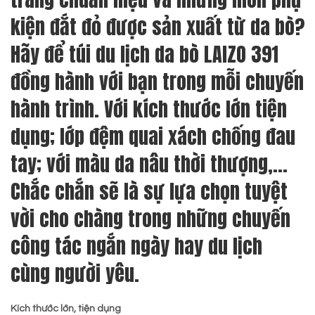
kiện đắt đỏ được sản xuất từ da bò?
Hãy để túi du lịch da bò LAIZO 391
đồng hành với bạn trong mỗi chuyến
hành trình. Với kích thước lớn tiện
dụng; lớp đệm quai xách chống đau
tay; với màu da nâu thời thượng,…
Chắc chắn sẽ là sự lựa chọn tuyệt
vời cho chàng trong những chuyến
công tác ngắn ngày hay du lịch
cùng người yêu.
Kích thước lớn, tiện dụng