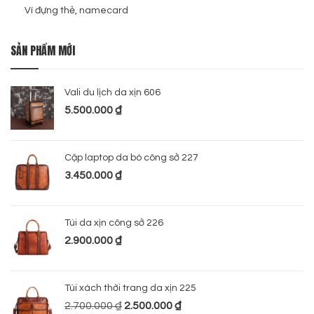
Ví đựng thẻ, namecard
SẢN PHẨM MỚI
Vali du lịch da xịn 606
5.500.000
₫
Cặp laptop da bò công sở 227
3.450.000
₫
Túi da xịn công sở 226
2.900.000
₫
Túi xách thời trang da xịn 225
2.700.000
₫
2.500.000
₫