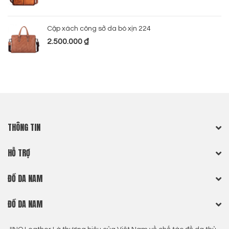
Cặp xách công sở da bò xịn 224
2.500.000
₫
THÔNG TIN
HỖ TRỢ
ĐỒ DA NAM
ĐỒ DA NAM