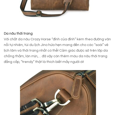
Da nâu thời trang
Với chất da nâu Crazy Horse “đỉnh của đỉnh” kèm theo đường vân
nổi tự nhiên, túi du lịch Jino hứa hẹn mang đến cho các “soái” vẻ
lịch lãm và thời trang nhất có thể! Cảm giác được sờ trên lớp da
chống thấm, lán mịn,… đã vậy còn thêm màu da nâu thời trang
đẳng cấp, “trendy” thật là thích biết mấy người ơi!