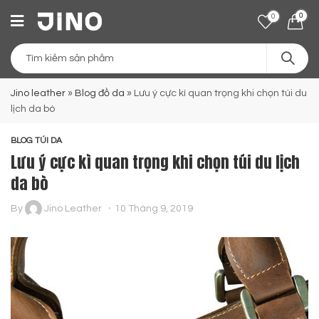
0
0
Jino leather
»
Blog đồ da
»
Lưu ý cực kì quan trọng khi chọn túi du
lịch da bò
BLOG TÚI DA
Lưu ý cực kì quan trọng khi chọn túi du lịch
da bò
By
Jino Leather
10 Tháng 9, 2019