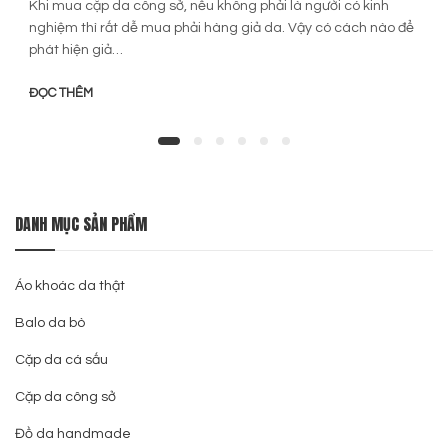
Khi mua cặp da công sở, nếu không phải là người có kinh
nghiệm thì rất dễ mua phải hàng giả da. Vậy có cách nào để
phát hiện giả…
ĐỌC THÊM
DANH MỤC SẢN PHẨM
Áo khoác da thật
Balo da bò
Cặp da cá sấu
Cặp da công sở
Đồ da handmade