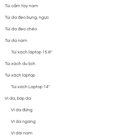
Túi cầm tay nam
Túi da đeo bụng, ngực
Túi da đeo chéo
Túi da nam
Túi xách laptop 15.6''
Túi xách du lịch
Túi xách laptop
Túi xách Laptop 14''
Ví da, bóp da
Ví da đứng
Ví da ngang
Ví dài nam