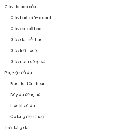
Giày da cao cấp
Giày buộc dây oxford
Giày cao cổ boot
Giày da thể thao
Giày lười Loafer
Giày nam công sở
Phụ kiện đồ da
Bao da điện thoại
Dây da đồng hồ
Móc khoá da
Ốp lưng điện thoại
Thắt lưng da