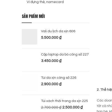
Ví đựng thẻ, namecard
SẢN PHẨM MỚI
Vali du lịch da xịn 606
5.500.000
₫
Cặp laptop da bò công sở 227
3.450.000
₫
Túi da xịn công sở 226
2.900.000
₫
2. Thể hi
Các doan
Túi xách thời trang da xịn 225
tất cả nh
2.700.000
₫
2.500.000
₫
bạn bè, k