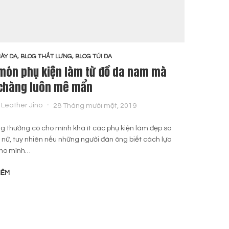
IÀY DA
,
BLOG THẮT LƯNG
,
BLOG TÚI DA
BLOG T
món phụ kiện làm từ đồ da nam mà
Chú 
chàng luôn mê mẩn
giới
Leather Jino
28 Tháng mười một, 2019
By
g thường có cho mình khá ít các phụ kiện làm đẹp so
Túi cầ
ụ nữ, tuy nhiên nếu những người đàn ông biết cách lựa
nhỏ tr
ho mình…
không 
HÊM
ĐỌC T