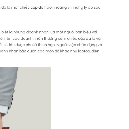
, đó là một chiếc
cặp da
hào nhoáng vì những lý do sau.
 biệt là những doanh nhân. Là một người bận biệu với
y tờ, nên các doanh nhân thường xem chiếc
cặp da
là vật
ất kì đâu được cho là thích hợp. Ngoài việc chứa đựng và
oanh nhân bảo quản các món đồ khác như laptop, điện