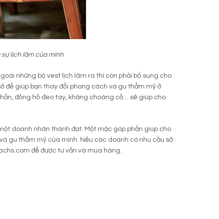
 sự lịch lãm của mình
oài những bộ vest lịch lãm ra thì còn phải bố sung cho
 sở để giúp bạn thay đổi phong cách và gu thẩm mỹ ở
 nhẫn, đồng hồ đeo tay, khăng choàng cổ… sẽ giúp cho
 một doanh nhân thành đạt. Một mặc góp phần giúp cho
h và gu thẩm mỹ của mình. Nếu các doanh có nhu cầu sở
uixachs.com để được tư vấn và mua hàng.