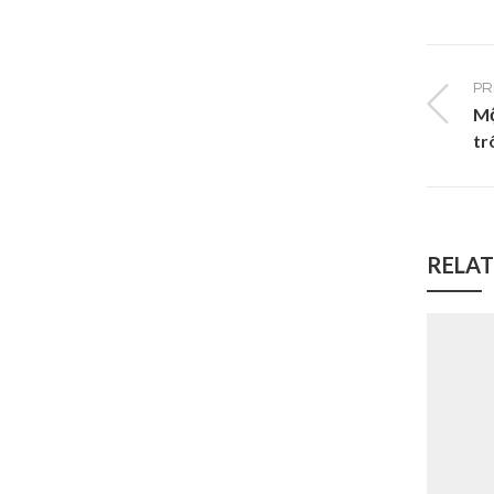
PR
Mộ
tr
RELAT