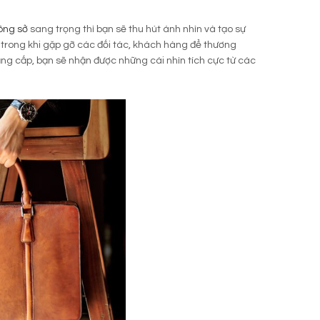
ông sở
sang trọng thì bạn sẽ thu hút ánh nhìn và tạo sự
u trong khi gặp gỡ các đối tác, khách hàng để thương
ẳng cấp, bạn sẽ nhận được những cái nhìn tích cực từ các