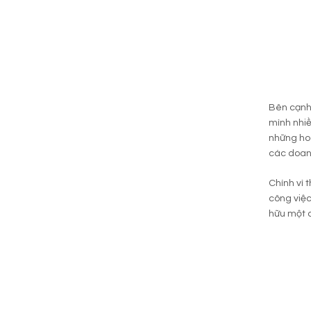
Bên cạnh 
mình nhiề
những hoà
các doan
Chính vì 
công việ
hữu một 