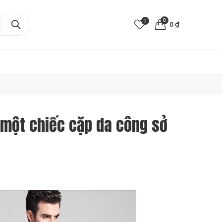
0
0
0
₫
 một chiếc cặp da công sở