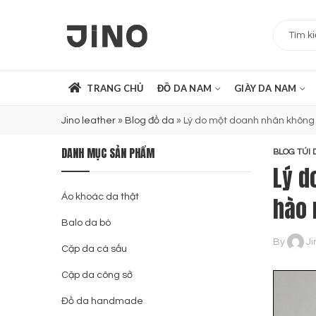
TRANG CHỦ
ĐỒ DA NAM
GIÀY DA NAM
Jino leather
»
Blog đồ da
»
Lý do một doanh nhân không 
DANH MỤC SẢN PHẨM
BLOG TÚI 
Lý d
Áo khoác da thật
hào 
Balo da bò
By
Ji
Cặp da cá sấu
Cặp da công sở
Đồ da handmade