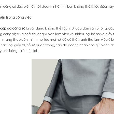
n công sở đặc biệt là một doanh nhân thì bạn không thể thiếu điều này
tiện trong công việc
cặp da công sở
là vật dụng không thể tách rời của dân văn phòng, đặc
 công việc và phải thường xuyên làm việc với nhiều loại hồ sơ và giấ
ân mang theo bên mình mọi lúc mọi nơi để có thể tranh thủ làm việc ở b
các loại giấy tờ, hồ sơ quan trọng,
cặp da doanh nhân
còn giúp các d
 tính bảng… rất tiện lợi.