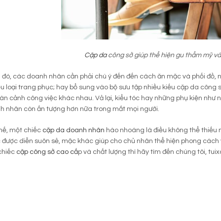
Cặp da
công sở giúp thể hiện gu thẩm mỹ và
đó, các doanh nhân cần phải chú ý đến đến cách ăn mặc và phối đồ, ng
u loại trang phục; hay bổ sung vào bộ sưu tập nhiều kiếu cặp da công
n cảnh công việc khác nhau. Vả lại, kiểu tóc hay những phụ kiện như
h nhân còn ấn tượng hơn nữa trong mắt mọi người.
thế, một chiếc
cặp da doanh nhân
hào nhoáng là điều không thể thiếu
c được diễn suôn sẻ, mặc khác giúp cho chủ nhân thể hiện phong các
chiếc
cặp công sở cao cấ
p và chất lượng thì hãy tìm đến chúng tôi, t