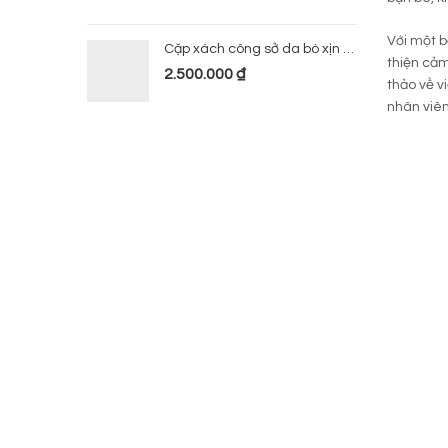
Với một b
Cặp xách công sở da bò xịn 224
thiện cảm
2.500.000
₫
thảo về v
nhân viên