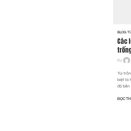
BLOG TÚ
Các 
trốn
By
Túi trố
biệt là
độ bền
ĐỌC T