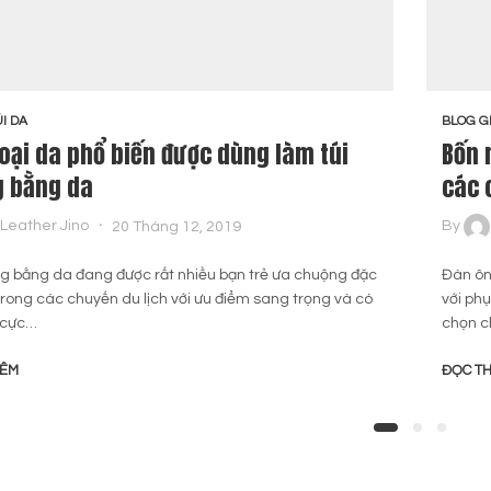
I DA
BLOG G
loại da phổ biến được dùng làm túi
Bốn 
g bằng da
các 
Leather Jino
20 Tháng 12, 2019
By
ng bằng da đang được rất nhiều bạn trẻ ưa chuộng đặc
Đàn ôn
 trong các chuyến du lịch với ưu điểm sang trọng và có
với ph
 cực…
chọn c
HÊM
ĐỌC T