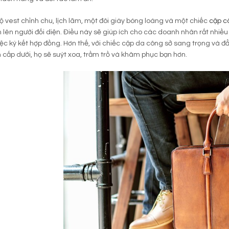
ộ vest chỉnh chu, lịch lãm, một đôi giày bóng loáng và một chiếc
cặp c
 lên người đối diện. Điều này sẽ giúp ích cho các doanh nhân rất nhiề
iệc ký kết hợp đồng. Hơn thế, với chiếc cặp da công sở sang trọng và đ
 cấp dưới, họ sẽ suýt xoa, trầm trồ và khâm phục bạn hơn.