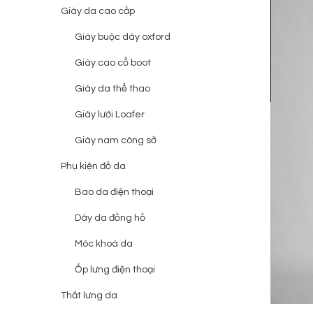
Giày da cao cấp
Giày buộc dây oxford
Giày cao cổ boot
Giày da thể thao
Giày lười Loafer
Giày nam công sở
Phụ kiện đồ da
Bao da điện thoại
Dây da đồng hồ
Móc khoá da
Ốp lưng điện thoại
Thắt lưng da