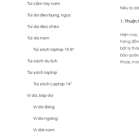
Túi cầm tay nam
Nếu là dâ
Túi da đeo bụng, ngực
1. Thuận 
Túi da đeo chéo
Hiện nay,
Túi da nam
hàng đống
bất ly th
Túi xách laptop 15.6''
bảo quản 
Túi xách du lịch
thoại, máy
Túi xách laptop
Túi xách Laptop 14''
Ví da, bóp da
Ví da đứng
Ví da ngang
Ví dài nam