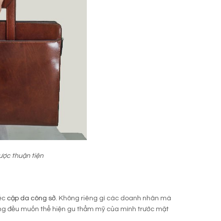
ược thuận tiện
iếc
cặp da công sở
. Không riêng gì các doanh nhân mà
rang đều muốn thể hiện gu thẩm mỹ của mình trước mặt