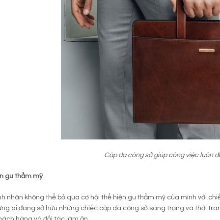
Cặp da công sở giúp công việc luôn đ
ện gu thẩm mỹ
h nhân không thể bỏ qua cơ hội thể hiện gu thẩm mỹ của mình với ch
ững ai đang sở hữu những chiếc cặp da công sở sang trọng và thời t
hách hàng và đối tác làm ăn.