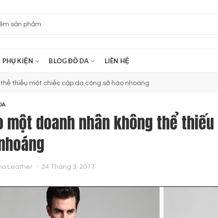
PHỤ KIỆN
BLOG ĐỒ DA
LIÊN HỆ
thể thiếu một chiếc cặp da công sở hào nhoáng
DA
o một doanh nhân không thể thiếu
nhoáng
no Leather
24 Tháng 3, 2017