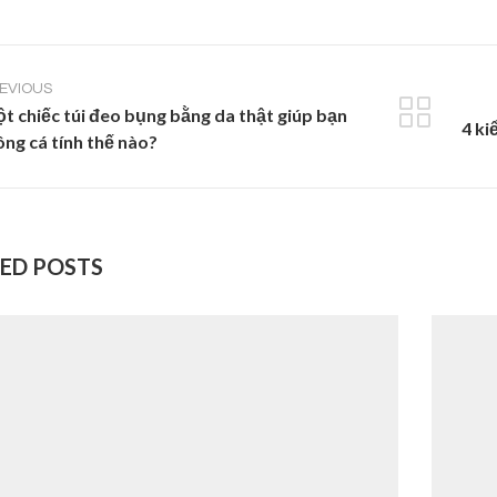
EVIOUS
t chiếc túi đeo bụng bằng da thật giúp bạn
4 ki
ông cá tính thế nào?
ED POSTS