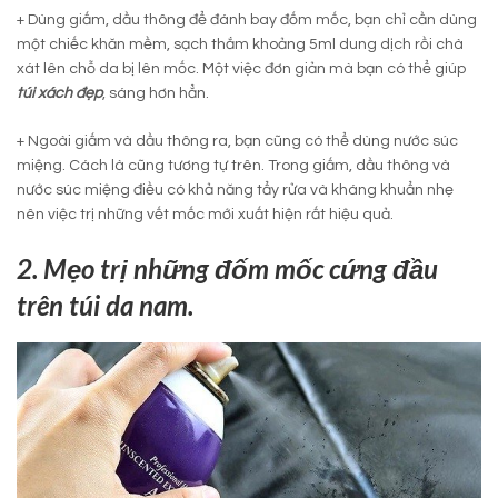
+ Dùng giấm, dầu thông để đánh bay đốm mốc, bạn chỉ cần dùng
một chiếc khăn mềm, sạch thắm khoảng 5ml dung dịch rồi chà
xát lên chỗ da bị lên mốc. Một việc đơn giản mà bạn có thể giúp
túi xách đẹp
, sáng hơn hẳn.
+ Ngoài giấm và dầu thông ra, bạn cũng có thể dùng nước súc
miệng. Cách là cũng tương tự trên. Trong giấm, dầu thông và
nước súc miệng điều có khả năng tẩy rửa và kháng khuẩn nhẹ
nên việc trị những vết mốc mới xuất hiện rất hiệu quả.
2. Mẹo trị những đốm mốc cứng đầu
trên túi da nam.