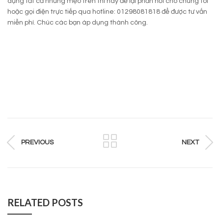
dụng tất cả những mẹo trên thì hãy để lại phản hồi cho chúng tôi
hoặc gọi điện trực tiếp qua hotline: 01298081818 để được tư vấn
miễn phí. Chúc các bạn áp dụng thành công.
PREVIOUS
NEXT
RELATED POSTS