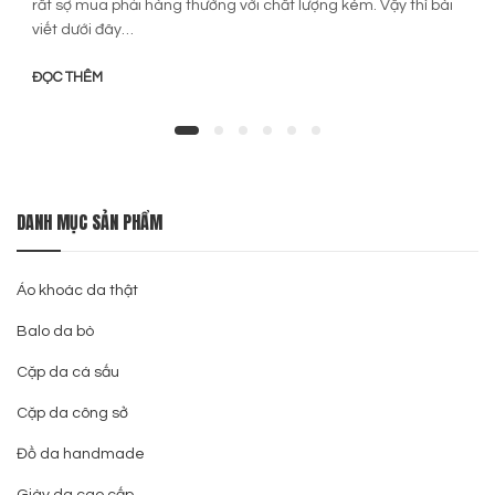
rất sợ mua phải hàng thường với chất lượng kém. Vậy thì bài
viết dưới đây…
ĐỌC THÊM
DANH MỤC SẢN PHẨM
Áo khoác da thật
Balo da bò
Cặp da cá sấu
Cặp da công sở
Đồ da handmade
Giày da cao cấp