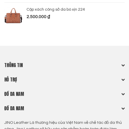
Cặp xách công sở da bò xịn 224
2.500.000
₫
THÔNG TIN
HỖ TRỢ
ĐỒ DA NAM
ĐỒ DA NAM
JINO Leather Là thương hiệu của Việt Nam về chế tác đồ da thủ
công, Jino Leather sở hữu các sản phẩm hoàn toàn được làm