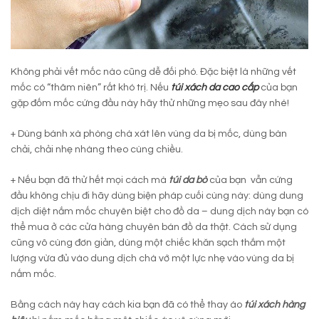
Không phải vết mốc nào cũng dễ đối phó. Đặc biệt là những vết
mốc có “thâm niên” rất khó trị. Nếu
túi xách da cao cấp
của bạn
gặp đốm mốc cứng đầu này hãy thử những mẹo sau đây nhé!
+ Dùng bánh xà phòng chà xát lên vùng da bị mốc, dùng bàn
chải, chải nhẹ nhàng theo cùng chiều.
+ Nếu bạn đã thử hết mọi cách mà
túi da bò
của bạn vẫn cứng
đầu không chịu đi hãy dùng biện pháp cuối cùng này: dùng dung
dịch diệt nắm mốc chuyên biệt cho đồ da – dung dịch này bạn có
thể mua ở các cửa hàng chuyên bán đồ da thật. Cách sử dụng
cũng vô cùng đơn giản, dùng một chiếc khăn sạch thắm một
lượng vừa đủ vào dung dịch chà vớ một lực nhẹ vào vùng da bị
nấm mốc.
Bằng cách này hay cách kia bạn đã có thể thay áo
túi xách hàng