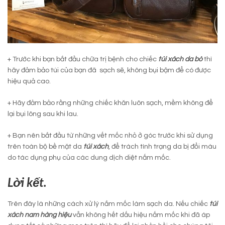
+ Trước khi bạn bắt đầu chữa trị bệnh cho chiếc
túi xách da bò
thì
hãy đảm bảo túi của bạn đã sạch sẽ, không bụi bậm để có được
hiệu quả cao.
+ Hãy đảm bảo rằng những chiếc khăn luôn sạch, mềm không để
lại bụi lông sau khi lau.
+ Bạn nên bắt đầu từ những vết mốc nhỏ ở góc trước khi sử dụng
trên toàn bộ bề mặt da
túi xách
, để trách tình trạng da bị đổi màu
do tác dụng phụ của các dung dịch diệt nấm mốc.
Lời kết.
Trên đây là những cách xử lý nắm mốc làm sạch da. Nếu chiếc
túi
xách nam hàng hiệu
vẫn không hết dấu hiệu nấm mốc khi đã áp