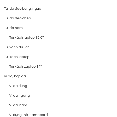
Túi da đeo bụng, ngực
Túi da đeo chéo
Túi da nam
Túi xách laptop 15.6''
Túi xách du lịch
Túi xách laptop
Túi xách Laptop 14''
Ví da, bóp da
Ví da đứng
Ví da ngang
Ví dài nam
Ví đựng thẻ, namecard