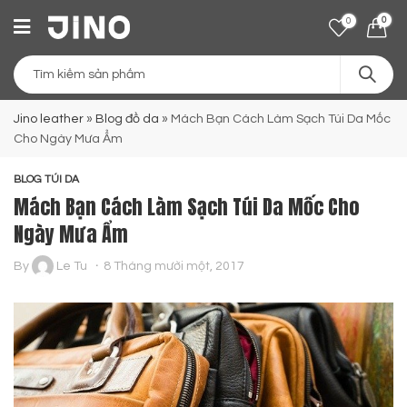
0
0
Jino leather
»
Blog đồ da
»
Mách Bạn Cách Làm Sạch Túi Da Mốc
Cho Ngày Mưa Ẩm
BLOG TÚI DA
Mách Bạn Cách Làm Sạch Túi Da Mốc Cho
Ngày Mưa Ẩm
By
Le Tu
8 Tháng mười một, 2017