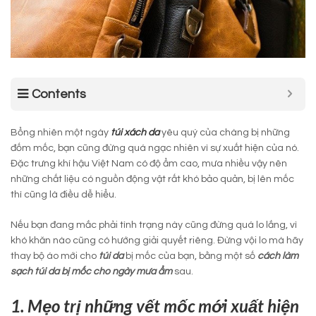
Contents
Bổng nhiên một ngày
túi xách da
yêu quý của chàng bị những
đốm mốc, bạn cũng đừng quá ngạc nhiên vì sự xuất hiện của nó.
Đặc trưng khí hậu Việt Nam có độ ẩm cao, mưa nhiều vậy nên
những chất liệu có nguồn động vật rất khó bảo quản, bị lên mốc
thì cũng là điều dễ hiểu.
Nếu bạn đang mắc phải tình trạng này cũng đừng quá lo lắng, vì
khó khăn nào cũng có hướng giải quyết riêng. Đừng vội lo mà hãy
thay bộ áo mới cho
túi da
bị mốc của bạn, bằng một số
cách làm
sạch túi da bị mốc cho ngày mưa ẩm
sau.
1. Mẹo trị những vết mốc mới xuất hiện