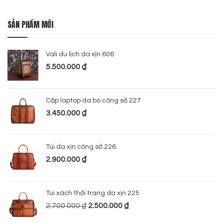
SẢN PHẨM MỚI
Vali du lịch da xịn 606
5.500.000
₫
Cặp laptop da bò công sở 227
3.450.000
₫
Túi da xịn công sở 226
2.900.000
₫
Túi xách thời trang da xịn 225
2.700.000
₫
2.500.000
₫