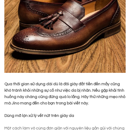
Qua
thời gian sử dụng dài dù là đôi giày đắt tiền đến mấy cũng
khó tránh khỏi những sự cố như việc da bị nhăn. Nếu gặp khải tình
huống này chàng cũng đừng quá lo lắng. Hãy thử những mẹo nhỏ
mà Jino mang đến cho bạn trong bài viết này.
Dùng mỡ lợn xử lý vết nứt trên giày da
Một cách làm vô cùng đơn giản với nguyên liệu gần gũi với chúng