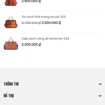
2.900.000
₫
Túi xách thời trang da xịn 225
2.700.000
₫
2.500.000
₫
Cặp xách công sở da bò xịn 224
2.500.000
₫
THÔNG TIN
HỖ TRỢ