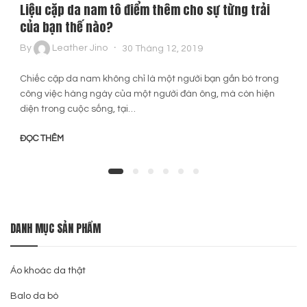
Liệu cặp da nam tô điểm thêm cho sự từng trải
của bạn thế nào?
By
Leather Jino
30 Tháng 12, 2019
Chiếc cặp da nam không chỉ là một người bạn gắn bó trong
công việc hàng ngày của một người đàn ông, mà còn hiện
diện trong cuộc sống, tại…
ĐỌC THÊM
DANH MỤC SẢN PHẨM
Áo khoác da thật
Balo da bò