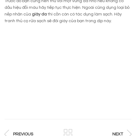
Trước đó bạn cũng nên thử với một vùng da nhỏ nếu không có
dấu hiệu đổi màu hãy tiếp tục thực hiện. Ngoài cũng dụng loại bỏ
nếp nhăn của
giày da
thì cồn còn có tác dụng làm sạch. Hãy
tranh thủ cọ rửa sạch sẽ đôi giày của bạn trong dịp này.
PREVIOUS
NEXT