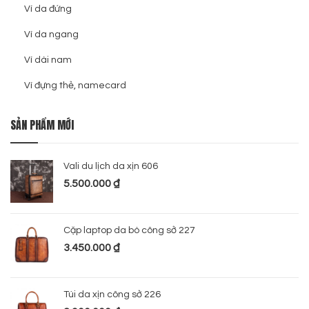
Ví da đứng
Ví da ngang
Ví dài nam
Ví đựng thẻ, namecard
SẢN PHẨM MỚI
Vali du lịch da xịn 606
5.500.000
₫
Cặp laptop da bò công sở 227
3.450.000
₫
Túi da xịn công sở 226