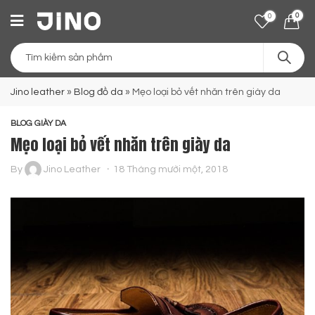
0
0
Jino leather
»
Blog đồ da
»
Mẹo loại bỏ vết nhăn trên giày da
BLOG GIÀY DA
Mẹo loại bỏ vết nhăn trên giày da
By
Jino Leather
18 Tháng mười một, 2018