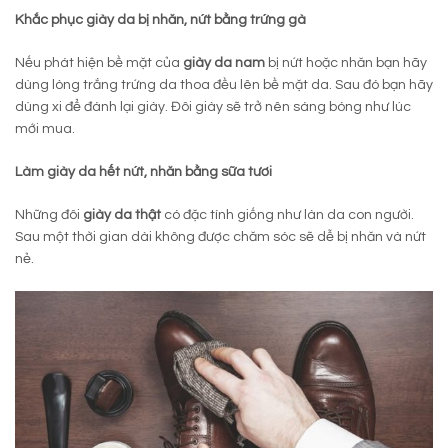
Khắc phục giày da bị nhăn, nứt bằng trứng gà
Nếu phát hiện bề mặt của
giày da nam
bị nứt hoặc nhăn bạn hãy
dùng lòng trắng trứng da thoa đều lên bề mặt da. Sau đó bạn hãy
dùng xi để đánh lại giày. Đôi giày sẽ trở nên sáng bóng như lúc
mới mua.
Làm giày da hết nứt, nhăn bằng sữa tươi
Những đôi
giày da thật
có đặc tính giống như làn da con người.
Sau một thời gian dài không được chăm sóc sẽ dễ bị nhăn và nứt
nẻ.