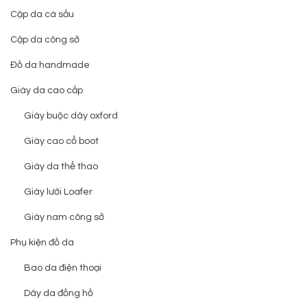
Cặp da cá sấu
Cặp da công sở
Đồ da handmade
Giày da cao cấp
Giày buộc dây oxford
Giày cao cổ boot
Giày da thể thao
Giày lười Loafer
Giày nam công sở
Phụ kiện đồ da
Bao da điện thoại
Dây da đồng hồ