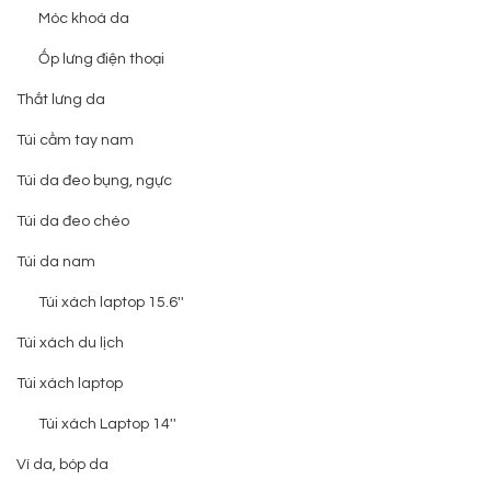
Móc khoá da
Ốp lưng điện thoại
Thắt lưng da
Túi cầm tay nam
Túi da đeo bụng, ngực
Túi da đeo chéo
Túi da nam
Túi xách laptop 15.6''
Túi xách du lịch
Túi xách laptop
Túi xách Laptop 14''
Ví da, bóp da