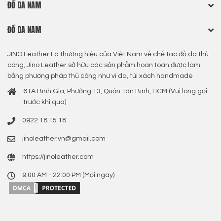
ĐỒ DA NAM
ĐỒ DA NAM
JINO Leather Là thương hiệu của Việt Nam về chế tác đồ da thủ
công, Jino Leather sở hữu các sản phẩm hoàn toàn được làm
bằng phương pháp thủ công như ví da, túi xách handmade
61A Bình Giã, Phường 13, Quận Tân Bình, HCM (Vui lòng gọi
trước khi qua)
0922 18 15 18
jinoleather.vn@gmail.com
https://jinoleather.com
9:00 AM - 22:00 PM (Mọi ngày)