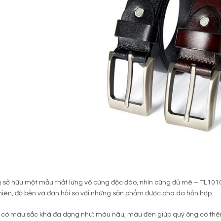
 sở hữu một mẫu thắt lưng vô cùng độc đáo, nhìn cũng đủ mê – TL1010,
iên, độ bền và đàn hồi so với những sản phẩm được pha da hỗn hợp.
 có màu sắc khá đa dạng như: màu nâu, màu đen giúp quý ông có thêm 