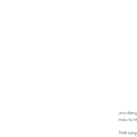
Jino đang
màu tự nh
Thắt lưng