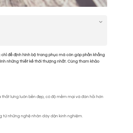
chỉ để định hình bộ trang phục mà còn góp phần khẳng
nh những thiết kế thời thượng nhất. Cùng tham khảo
a thắt lưng luôn bền đẹp, có độ mềm mại và đàn hồi hơn
ông từ những nghệ nhân dày dặn kinh nghiệm.