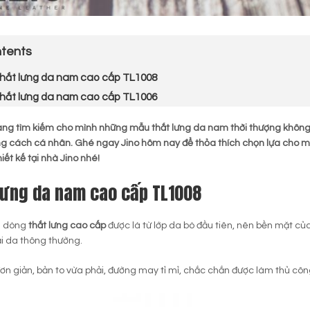
tents
hắt lưng da nam cao cấp TL1008
hắt lưng da nam cao cấp TL1006
ng tìm kiếm cho mình những mẫu thắt lưng da nam thời thượng không 
g cách cá nhân. Ghé ngay Jino hôm nay để thỏa thích chọn lựa cho mì
iết kế tại nhà Jino nhé!
lưng da nam cao cấp TL1008
à dòng
thắt lưng cao cấp
được là từ lớp da bò đầu tiên, nên bền mặt củ
i da thông thường.
đơn giản, bản to vừa phải, đường may tỉ mỉ, chắc chắn được làm thủ c