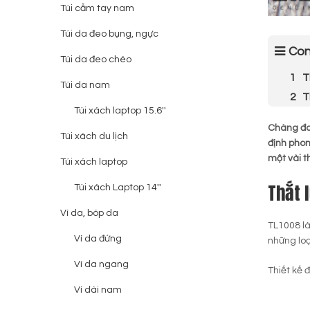
Túi cầm tay nam
Túi da đeo bụng, ngực
Con
Túi da đeo chéo
T
Túi da nam
T
Túi xách laptop 15.6''
Chàng đa
Túi xách du lịch
định phon
một vài th
Túi xách laptop
Thắt 
Túi xách Laptop 14''
Ví da, bóp da
TL1008 l
Ví da đứng
những loạ
Ví da ngang
Thiết kế 
Ví dài nam