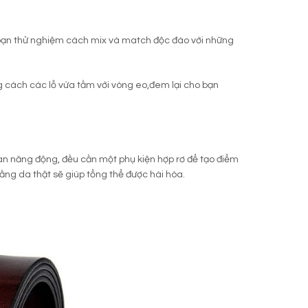
 bạn thử nghiệm cách mix và match độc đáo với những
 cách các lỗ vừa tầm với vòng eo,đem lại cho bạn
an năng động, đều cần một phụ kiện hợp rơ để tạo điểm
ằng da thật sẽ giúp tổng thể được hài hòa.