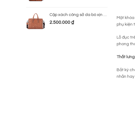
Cặp xách công sở da bò xịn 224
Mặt khóa
2.500.000
₫
phụ kiện 
Lỗ đục tr
phong thá
Thắt lưn
Bất kỳ ch
nhấn hay 