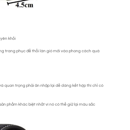
uyên khối
hững trang phục để thổi làn gió mới vào phong cách quá
à quan trọng phải ăn nhập lại dễ dàng kết hợp thì chỉ có
ản phẩm khác biệt nhất vì nó có thể giữ lại màu sắc