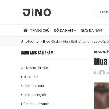
TRANG CHỦ
ĐỒ DA NAM
GIÀY DA NAM
Jino leather
»
Blog đồ da
»
Mua thắt lưng nam cao cấp ở
DANH MỤC SẢN PHẨM
BLOG THẮ
Mua 
Áo khoác da thật
By
Ji
Balo da bò
Cặp da cá sấu
Cặp da công sở
Đồ da handmade