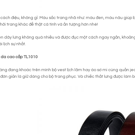
 cách điệu, không gỉ. Màu sắc trang nhã như: màu đen, màu nâu giúp
thời trang khác để thật cá tính và ấn tượng hơn nhé!
ên dây lưng không quá nhiều và được đục một cách ngay ngắn, khoảng
i lịch sự nhất.
g da cao cấp TL1010
àng đang khoác trên mình bộ vest lịch lãm hay áo sơ mi cùng quần je
đơn giản là giữ dáng cho bộ trang phục. Và chiếc thắt lưng được làm b