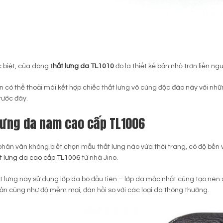
 biệt, của dòng t
hắt lưng da TL1010
đó là thiết kế bản nhỏ trơn liền ng
ạn có thể thoải mái kết hợp chiếc thắt lưng vô cùng độc đáo này với n
rước đây.
lưng da nam cao cấp TL1006
hân vân không biết chọn mẫu thắt lưng nào vừa thời trang, có độ bền v
t lưng da cao cấp TL1006
từ nhà Jino.
t lưng này sử dụng lớp da bò đầu tiên – lớp da mắc nhất cũng tạo nên s
n cũng như độ mềm mại, đàn hồi so với các loại da thông thường.