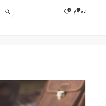
0
0
0
₫