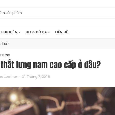
PHỤ KIỆN
BLOG ĐỒ DA
LIÊN HỆ
 đâu?
T LƯNG
thắt lưng nam cao cấp ở đâu?
no Leather
31 Tháng 7, 2018