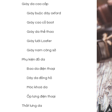
Giày da cao cấp
Giày buộc dây oxford
Giày cao cổ boot
Giày da thể thao
Giày lười Loafer
Giày nam công sở
Phụ kiện đồ da
Bao da điện thoại
Dây da đồng hồ
Móc khoá da
Ốp lưng điện thoại
Thắt lưng da