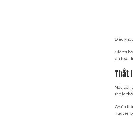
Điều khác
Giờ thì b
an toàn t
Thắt 
Nếu còn p
thể là t
hắ
Chiếc thắ
nguyên bả