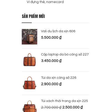
Ví đựng thẻ, namecard
SẢN PHẨM MỚI
Vali du lịch da xịn 606
5.500.000
₫
Cặp laptop da bò công sở 227
3.450.000
₫
Túi da xịn công sở 226
2.900.000
₫
Túi xách thời trang da xịn 225
2.700.000
₫
2.500.000
₫