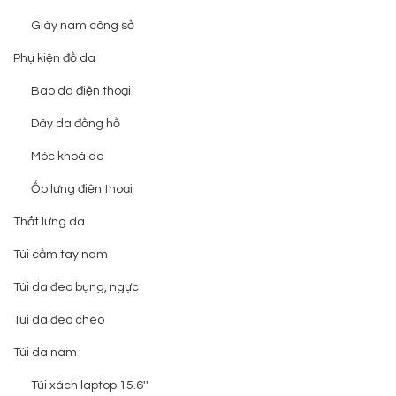
Giày nam công sở
Phụ kiện đồ da
Bao da điện thoại
Dây da đồng hồ
Móc khoá da
Ốp lưng điện thoại
Thắt lưng da
Túi cầm tay nam
Túi da đeo bụng, ngực
Túi da đeo chéo
Túi da nam
Túi xách laptop 15.6''