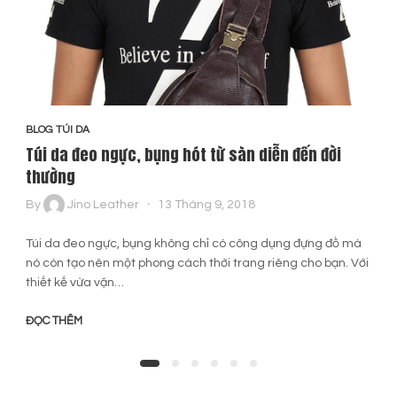
BLOG TÚI DA
Túi da đeo ngực, bụng hót từ sàn diễn đến đời
thường
By
Jino Leather
13 Tháng 9, 2018
Túi da đeo ngực, bụng không chỉ có công dụng đựng đồ mà
nó còn tạo nên một phong cách thời trang riêng cho bạn. Với
thiết kế vừa vặn…
ĐỌC THÊM