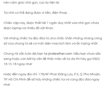
nên cảm giác nhỏ gọn, cực kỳ tiện lợi.
Túi nhỏ có thể đựng được ví tiền, điện thoại…
Chiếc cặp này, được thiết kế 1 ngăn duy nhất vừa nhỏ gọn chứa
được laptop và nhiều đồ vật khác.
Với những chiếc túi độc đáo từ Jino chắc chắn những chàng công
sở của chúng ta sẽ có một diện mạo lịch lãm và ấn tượng nhất.
Chúng tôi vẫn luôn đợi bạn tại
jinoleather.com
. Nếu bạn chưa sẵn
sàng hoặc còn bất kỳ vấn đề thắc mắc về túi da thì hãy gọi 0922
18 15 18 ngay nhé!
Hoặc đến ngay địa chỉ: 178/4F Phan Đăng Lưu, P.3, Q. Phú Nhuận,
TP. Hồ Chí Minh để sở hữu những chiếc túi vô cùng độc đáo ngay
nhé!