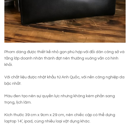
Phom dáng được thiết kế nhỏ gọn phù hợp với đối dân công sở và
tầng lớp doanh nhân thành đạt nên thường vuông vắn có hình
khối.
Với chất liệu được nhật khẩu từ Anh Quốc, với nền công nghiệp da
bậc nhất.
Màu đen tạo nên sự quyền lực nhưng không kém phần sang
trọng, lịch lãm.
Kích thước 39 cm x 9cm x 29 cm, nên chiếc cặp có thể dựng
laptop 14’, ipad, cùng nhiều loại vật dụng khác.