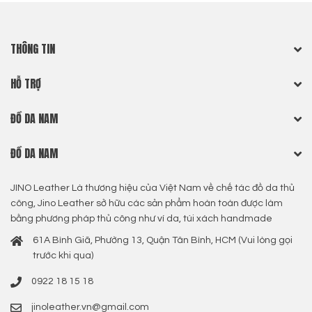
THÔNG TIN
HỖ TRỢ
ĐỒ DA NAM
ĐỒ DA NAM
JINO Leather Là thương hiệu của Việt Nam về chế tác đồ da thủ
công, Jino Leather sở hữu các sản phẩm hoàn toàn được làm
bằng phương pháp thủ công như ví da, túi xách handmade
61A Bình Giã, Phường 13, Quận Tân Bình, HCM (Vui lòng gọi
trước khi qua)
0922 18 15 18
jinoleather.vn@gmail.com