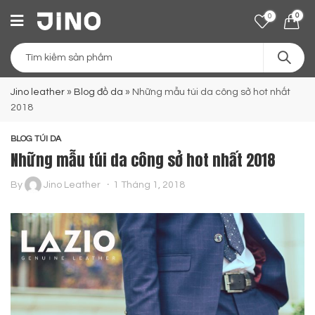
0
0
Jino leather
»
Blog đồ da
»
Những mẫu túi da công sở hot nhất
2018
BLOG TÚI DA
Những mẫu túi da công sở hot nhất 2018
By
Jino Leather
1 Tháng 1, 2018