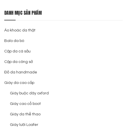
DANH MỤC SẢN PHẨM
Áo khoác da thật
Balo da bò
Cặp da cá sấu
Cặp da công sở
Đồ da handmade
Giày da cao cấp
Giày buộc dây oxford
Giày cao cổ boot
Giày da thể thao
Giày lười Loafer