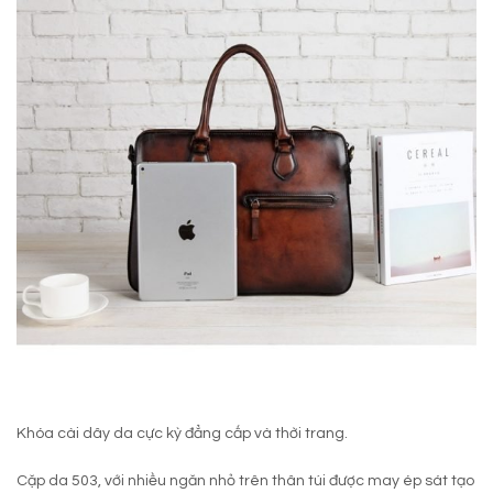
Khóa cài dây da cực kỳ đẳng cấp và thời trang.
Cặp da 503, với nhiều ngăn nhỏ trên thân túi được may ép sát tạo