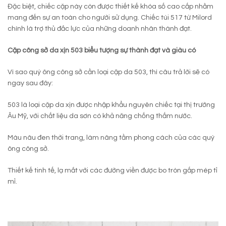
Đặc biệt, chiếc cặp này còn được thiết kế khóa số cao cấp nhằm
mang đến sự an toàn cho người sử dụng. Chiếc túi 517 từ Milord
chính là trợ thủ đắc lực của những doanh nhân thành đạt.
Cặp công sở da xịn 503 biểu tượng sự thành đạt và giàu có
Vì sao quý ông công sở cần loại cặp da 503, thì câu trả lời sẽ có
ngay sau đây:
503 là loại cặp da xịn được nhập khẩu nguyên chiếc tại thị trường
Âu Mỹ, với chất liệu da sơn có khả năng chống thấm nước.
Màu nâu đen thời trang, làm nâng tầm phong cách của các quý
ông công sở.
Thiết kế tinh tế, lạ mắt với các đường viền được bo tròn gấp mép tỉ
mỉ.