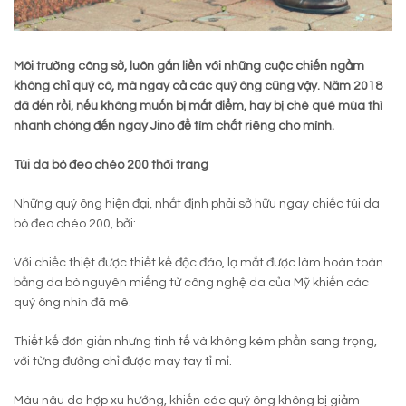
Môi trường công sở, luôn gắn liền với những cuộc chiến ngầm
không chỉ quý cô, mà ngay cả các quý ông cũng vậy. Năm 2018
đã đến rồi, nếu không muốn bị mất điểm, hay bị chê quê mùa thì
nhanh chóng đến ngay Jino để tìm chất riêng cho mình.
Túi da bò đeo chéo 200 thời trang
Những quý ông hiện đại, nhất định phải sở hữu ngay chiếc túi da
bò đeo chéo 200, bởi:
Với chiếc thiệt được thiết kế độc đáo, lạ mắt được làm hoàn toàn
bằng da bò nguyên miếng từ công nghệ da của Mỹ khiến các
quý ông nhìn đã mê.
Thiết kế đơn giản nhưng tinh tế và không kém phần sang trọng,
với từng đường chỉ được may tay tỉ mỉ.
Màu nâu da hợp xu hướng, khiến các quý ông không bị giảm