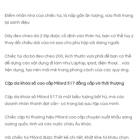
Điểm nhấn nhá của chiếc túi, là nấp gấn ấn tượng, vừa thời trang
lại sành điệu.
Dây đeo chéo da 2 lớp được cố định vào thân túi, bạn có thể tùy ý
thay đổi chiều dài của nó sao cho phù hợp với dáng người.
Chiếc túi da bò đeo chéo 200, kích thước vừa phải để bạn có thể
để dựng các vật dụng đi làm như Laptop, ipad, điện thoại… vừa
tiện dụng, tạo nên mới mẻ trong phong cách của các quý ông.
Cặp da khóa số cao cấp Milord 517 đẳng cấp và thời thượng
Cặp da khóa số Milord 517 là một biểu tượng bất hủ, mà các
doanh nhân thành đạt cần- có trong bộ sưu tập của mình.
Chiếc cặp từ thương hiệu Milord cao cấp chuyên xuất khẩu sang
vương quốc Anh và các nước châu Âu khác.
Với chiếc túi Milord được thiết kế chi tiết, khắt khe từ khâu chọn