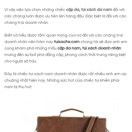
Vì vậy việc lựa chọn những chiếc
cặp da, túi xách da nam
đối với
các chàng luôn được ưu tiên lên hàng đầu. Đặc biệt là đối với các
chàng trai doanh nhân.
Biết và hiểu được tầm quan trọng của nó đối với các chàng trai
doanh nhân nên hôm nay
tuixachs.com
chúng tôi sẽ đưa anh em
cùng khám phá những mẫu
cặp da nam, túi xách doanh nhân
mang đến sự bứt phá đẳng cấp, phong cách thời trang riêng biệt
cho người sở hữu:
Đây là chiếc túi xách nam doanh nhân được rất nhiều anh em ưa
chuộng nhất hiện nay. Những sức hút của chiếc túi khiến phái
nam bị thu hút: