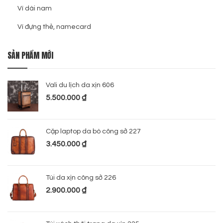
Ví dài nam
Ví đựng thẻ, namecard
SẢN PHẨM MỚI
Vali du lịch da xịn 606
5.500.000
₫
Cặp laptop da bò công sở 227
3.450.000
₫
Túi da xịn công sở 226
2.900.000
₫