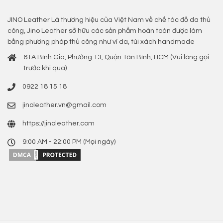
JINO Leather Là thương hiệu của Việt Nam về chế tác đồ da thủ
công, Jino Leather sở hữu các sản phẩm hoàn toàn được làm
bằng phương pháp thủ công như ví da, túi xách handmade
61A Bình Giã, Phường 13, Quận Tân Bình, HCM (Vui lòng gọi
trước khi qua)
0922 18 15 18
jinoleather.vn@gmail.com
https://jinoleather.com
9:00 AM - 22:00 PM (Mọi ngày)