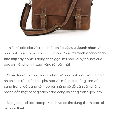
– Thiết kế đặc biệt vừa như một chiếc
cặp da doanh nhân
, vừa
như một chiếc túi xách doanh nhân. Chiếc
túi xách doanh nhân
cao cấp
này có kiểu dáng thon gọn, kết hợp với sự nổi bật của
các chi tiết phụ tinh xảo trông rất bắt mắt .
– Chiếc túi xách nam doanh nhân sở hữu một màu vàng bò tự
nhiên nhìn rất cuốn hút, phù hợp với một môi trường làm việc
sang trọng, dễ dàng kết hợp với những bộ đồ dân văn phòng
mang đến một phong cách nam công sở sang trọng lịch lãm.
– Đựng được chiếc laptop 14 inch và có thể đựng thêm các tài
liệu cần thiết.