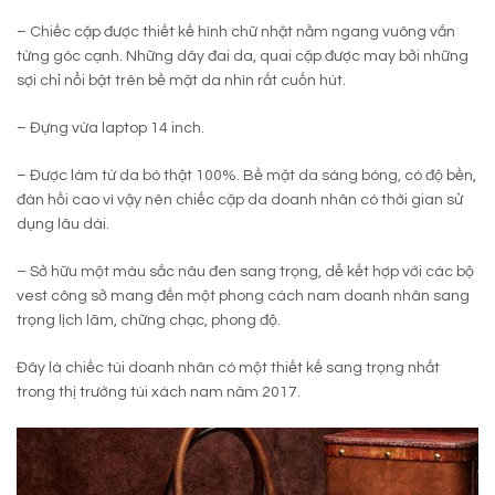
– Chiếc cặp được thiết kế hình chữ nhật nằm ngang vuông vắn
từng góc cạnh. Những dây đai da, quai cặp được may bởi những
sợi chỉ nổi bật trên bề mặt da nhìn rất cuốn hút.
– Đựng vừa laptop 14 inch.
– Được làm từ da bò thật 100%. Bề mặt da sáng bóng, có độ bền,
đàn hồi cao vì vậy nên chiếc cặp da doanh nhân có thời gian sử
dụng lâu dài.
– Sở hữu một màu sắc nâu đen sang trọng, dễ kết hợp với các bộ
vest công sở mang đến một phong cách nam doanh nhân sang
trọng lịch lãm, chững chạc, phong độ.
Đây là chiếc túi doanh nhân có một thiết kế sang trọng nhất
trong thị trường túi xách nam năm 2017.