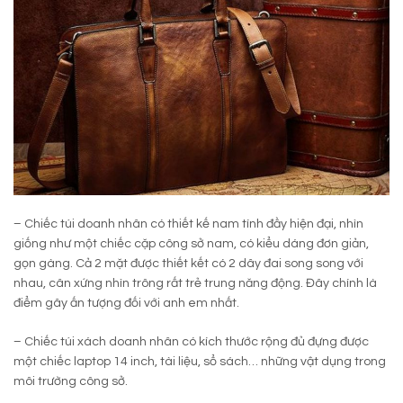
– Chiếc túi doanh nhân có thiết kế nam tính đầy hiện đại, nhìn
giống như một chiếc cặp công sở nam, có kiểu dáng đơn giản,
gọn gàng. Cả 2 mặt được thiết kết có 2 dây đai song song với
nhau, cân xứng nhìn trông rất trẻ trung năng động. Đây chính là
điểm gây ấn tượng đối với anh em nhất.
– Chiếc túi xách doanh nhân có kích thước rộng đủ đựng được
một chiếc laptop 14 inch, tài liệu, sổ sách… những vật dụng trong
môi trường công sở.