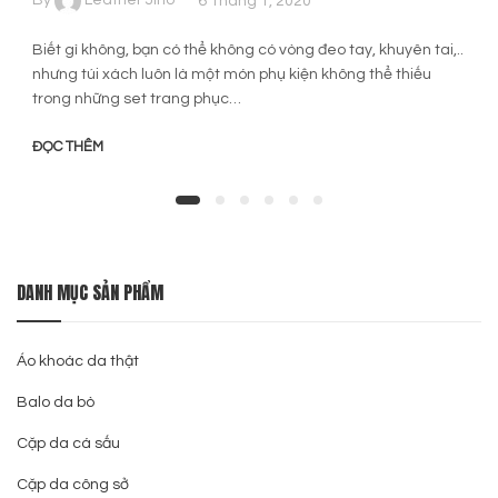
By
Leather Jino
6 Tháng 1, 2020
Biết gì không, bạn có thể không có vòng đeo tay, khuyên tai,..
nhưng túi xách luôn là một món phụ kiện không thể thiếu
trong những set trang phục…
ĐỌC THÊM
DANH MỤC SẢN PHẨM
Áo khoác da thật
Balo da bò
Cặp da cá sấu
Cặp da công sở