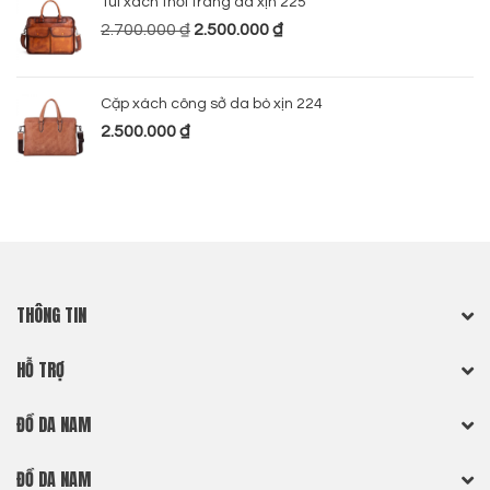
Túi xách thời trang da xịn 225
2.700.000
₫
2.500.000
₫
Cặp xách công sở da bò xịn 224
2.500.000
₫
THÔNG TIN
HỖ TRỢ
ĐỒ DA NAM
ĐỒ DA NAM