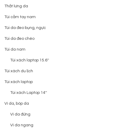
Thắt lưng da
Túi cầm tay nam
Túi da đeo bụng, ngực
Túi da đeo chéo
Túi da nam
Túi xách laptop 15.6''
Túi xách du lịch
Túi xách laptop
Túi xách Laptop 14''
Ví da, bóp da
Ví da đứng
Ví da ngang