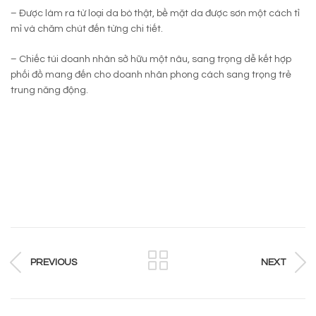
– Được làm ra từ loại da bò thật, bề mặt da được sơn một cách tỉ
mỉ và chăm chút đến từng chi tiết.
– Chiếc túi doanh nhân sở hữu một nâu, sang trọng dễ kết hợp
phối đồ mang đến cho doanh nhân phong cách sang trọng trẻ
trung năng động.
PREVIOUS
NEXT