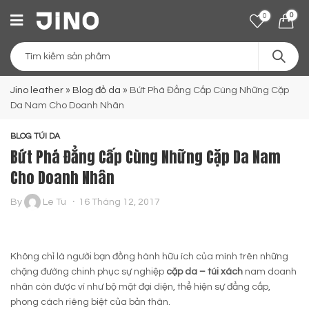
0
0
Jino leather
»
Blog đồ da
»
Bứt Phá Đẳng Cấp Cùng Những Cặp
Da Nam Cho Doanh Nhân
BLOG TÚI DA
Bứt Phá Đẳng Cấp Cùng Những Cặp Da Nam
Cho Doanh Nhân
By
Le Tu
16 Tháng 12, 2017
Không chỉ là người bạn đồng hành hữu ích của mình trên những
chặng đường chinh phục sự nghiệp
cặp da – túi xách
nam doanh
nhân còn được ví như bộ mặt đại diện, thể hiện sự đẳng cấp,
phong cách riêng biệt của bản thân.