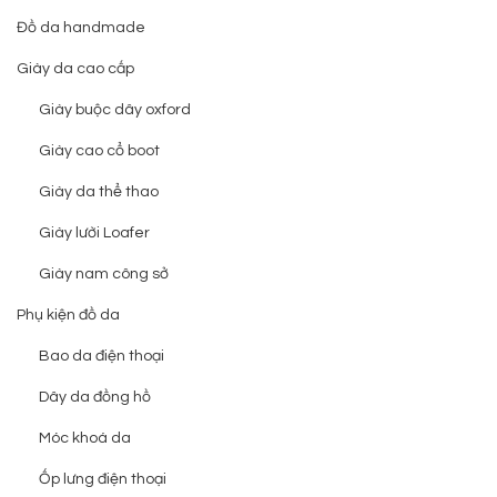
Đồ da handmade
Giày da cao cấp
Giày buộc dây oxford
Giày cao cổ boot
Giày da thể thao
Giày lười Loafer
Giày nam công sở
Phụ kiện đồ da
Bao da điện thoại
Dây da đồng hồ
Móc khoá da
Ốp lưng điện thoại