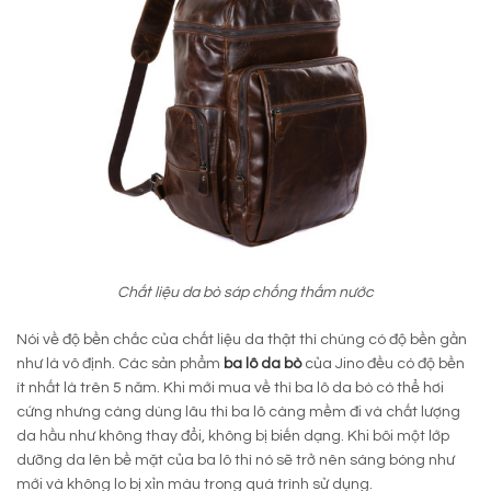
Chất liệu da bò sáp chống thấm nước
Nói về độ bền chắc của chất liệu da thật thì chúng có độ bền gần
như là vô định. Các sản phẩm
ba lô da bò
của Jino đều có độ bền
ít nhất là trên 5 năm. Khi mới mua về thì ba lô da bò có thể hơi
cứng nhưng càng dùng lâu thì ba lô càng mềm đi và chất lượng
da hầu như không thay đổi, không bị biến dạng. Khi bôi một lớp
dưỡng da lên bề mặt của ba lô thì nó sẽ trở nên sáng bóng như
mới và không lo bị xỉn màu trong quá trình sử dụng.