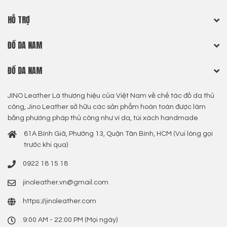
HỖ TRỢ
ĐỒ DA NAM
ĐỒ DA NAM
JINO Leather Là thương hiệu của Việt Nam về chế tác đồ da thủ
công, Jino Leather sở hữu các sản phẩm hoàn toàn được làm
bằng phương pháp thủ công như ví da, túi xách handmade
61A Bình Giã, Phường 13, Quận Tân Bình, HCM (Vui lòng gọi
trước khi qua)
0922 18 15 18
jinoleather.vn@gmail.com
https://jinoleather.com
9:00 AM - 22:00 PM (Mọi ngày)