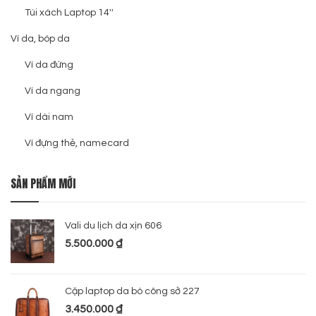
Túi xách Laptop 14''
Ví da, bóp da
Ví da đứng
Ví da ngang
Ví dài nam
Ví đựng thẻ, namecard
SẢN PHẨM MỚI
Vali du lịch da xịn 606
5.500.000
₫
Cặp laptop da bò công sở 227
3.450.000
₫