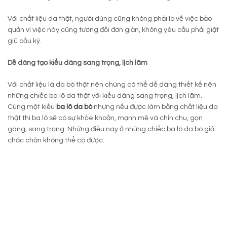
Với chất liệu da thật, người dùng cũng không phải lo về việc bảo
quản vì việc này cũng tương đối đơn giản, không yêu cầu phải giặt
giũ cầu kỳ.
Dễ dàng tạo kiểu dáng sang trọng, lịch lãm
Với chất liệu là da bò thật nên chúng có thể dễ dàng thiết kế nên
những chiếc ba lô da thật với kiểu dáng sang trọng, lịch lãm.
Cùng một kiểu
ba lô da bò
nhưng nếu được làm bằng chất liệu da
thật thì ba lô sẽ có sự khỏe khoắn, mạnh mẽ và chỉn chu, gọn
gàng, sang trọng. Những điều này ở những chiếc ba lô da bò giả
chắc chắn không thể có được.