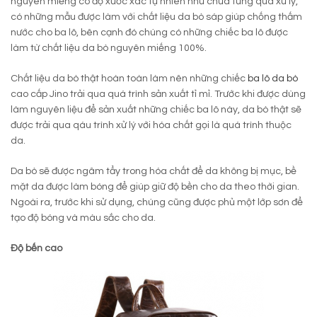
nguyên miếng có độ xước xác tự nhiên như chưa từng qua xử lý,
có những mẫu được làm với chất liệu da bò sáp giúp chống thấm
nước cho ba lô, bên cạnh đó chúng có những chiếc ba lô được
làm từ chất liệu da bò nguyên miếng 100%.
Chất liệu da bò thật hoàn toàn làm nên những chiếc
ba lô da bò
cao cấp Jino trải qua quá trình sản xuất tỉ mỉ. Trước khi được dùng
làm nguyên liệu để sản xuất những chiếc ba lô này, da bò thật sẽ
được trải qua qáu trình xử lý với hóa chất gọi là quá trình thuộc
da.
Da bò sẽ được ngâm tẩy trong hóa chất để da không bị mục, bề
mặt da được làm bóng để giúp giữ độ bền cho da theo thời gian.
Ngoài ra, trước khi sử dụng, chúng cũng được phủ một lớp sơn để
tạo độ bóng và màu sắc cho da.
Độ bến cao