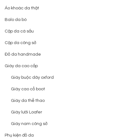
Áo khoác da thật
Balo da bò
Cặp da cá sấu
Cặp da công sở
Đồ da handmade
Giày da cao cấp
Giày buộc dây oxford
Giày cao cổ boot
Giày da thể thao
Giày lười Loafer
Giày nam công sở
Phụ kiện đồ da