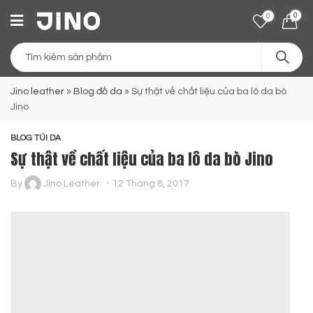
0
0
Jino leather
»
Blog đồ da
»
Sự thật về chất liệu của ba lô da bò
Jino
BLOG TÚI DA
Sự thật về chất liệu của ba lô da bò Jino
By
Jino Leather
12 Tháng 8, 2017