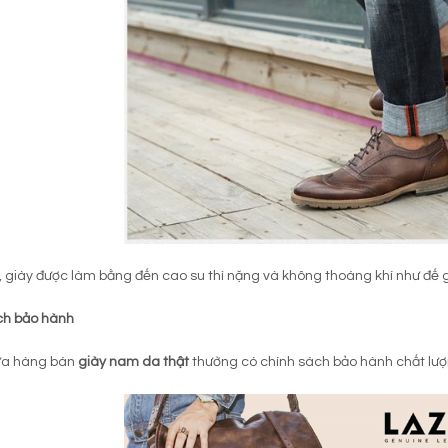
, giày được làm bằng đến cao su thì nặng và không thoáng khí như đế
ch bảo hành
ửa hàng bán
giày nam da thật
thường có chính sách bảo hành chất lượ