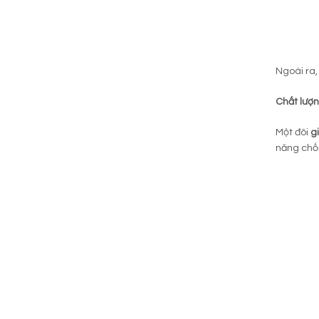
Ngoài ra
Chất lượ
Một đôi
g
năng chốn