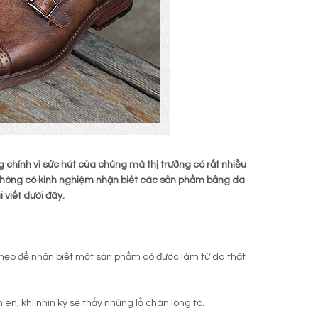
g chính vì sức hút của chúng mà thị trường có rất nhiều
 không có kinh nghiệm nhận biết các sản phẩm bằng da
 viết dưới đây.
 mẹo để nhận biết một sản phẩm có được làm từ da thật
ên, khi nhìn kỹ sẽ thấy những lỗ chân lông to.