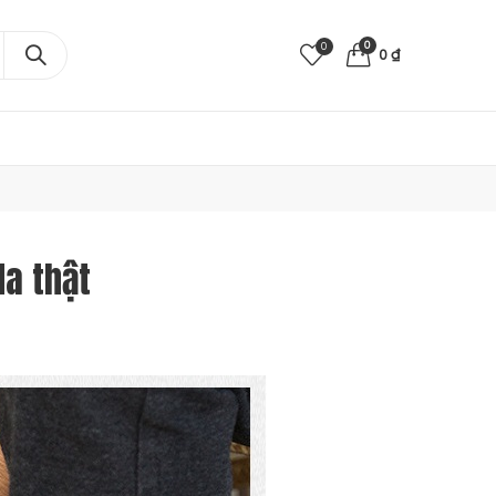
0
0
0
₫
da thật