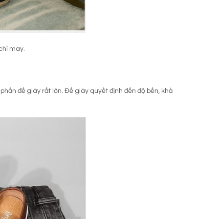
chỉ may.
hần đế giày rất lớn. Đế giày quyết định đến độ bền, khả