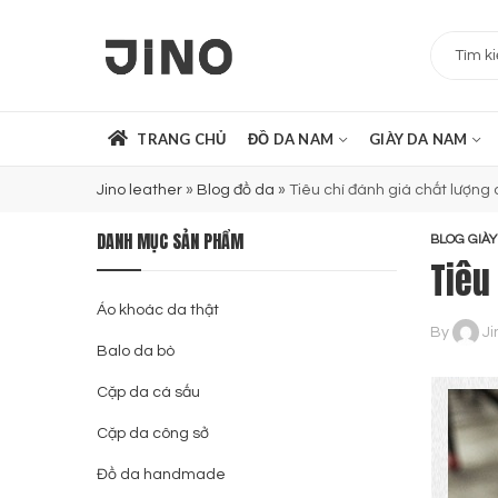
TRANG CHỦ
ĐỒ DA NAM
GIÀY DA NAM
Jino leather
»
Blog đồ da
»
Tiêu chí đánh giá chất lượng 
DANH MỤC SẢN PHẨM
BLOG GIÀY
Tiêu
Áo khoác da thật
By
Ji
Balo da bò
Cặp da cá sấu
Cặp da công sở
Đồ da handmade