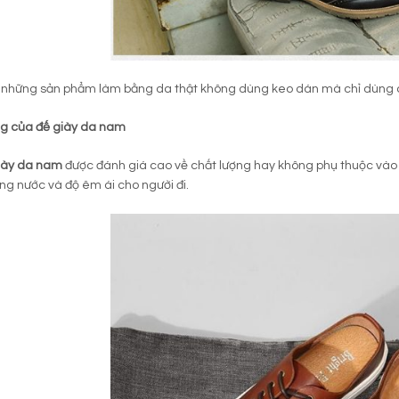
, những sản phẩm làm bằng da thật không dùng keo dán mà chỉ dùng 
ng của đế giày da nam
iày da nam
được đánh giá cao về chất lượng hay không phụ thuộc vào p
g nước và độ êm ái cho người đi.