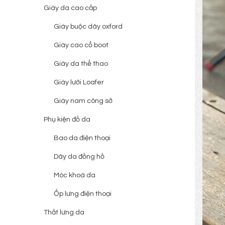
Giày da cao cấp
Giày buộc dây oxford
Giày cao cổ boot
Giày da thể thao
Giày lười Loafer
Giày nam công sở
Phụ kiện đồ da
Bao da điện thoại
Dây da đồng hồ
Móc khoá da
Ốp lưng điện thoại
Thắt lưng da