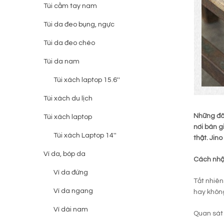
Túi cầm tay nam
Túi da đeo bụng, ngực
Túi da đeo chéo
Túi da nam
Túi xách laptop 15.6''
Túi xách du lịch
Những đôi
Túi xách laptop
nơi bán g
Túi xách Laptop 14''
thật. Jin
Ví da, bóp da
Cách nhận
Ví da đứng
Tất nhiên
Ví da ngang
hay khôn
Ví dài nam
Quan sát 