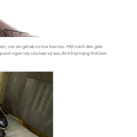
uộc, còn da giả sẽ có mùi hóa học. Một cách đơn giản
quanh ngón tay của bạn và sau đó trở lại trạng thái ban