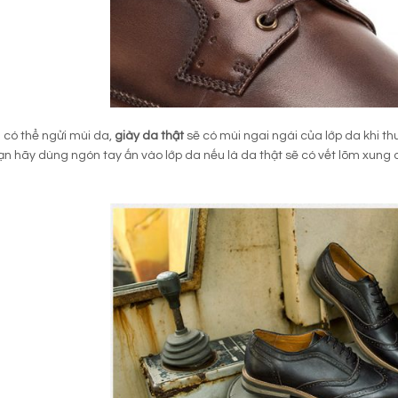
 có thể ngửi mùi da,
giày da thật
sẽ có mùi ngai ngái của lớp da khi th
ạn hãy dùng ngón tay ấn vào lớp da nếu là da thật sẽ có vết lõm xung 