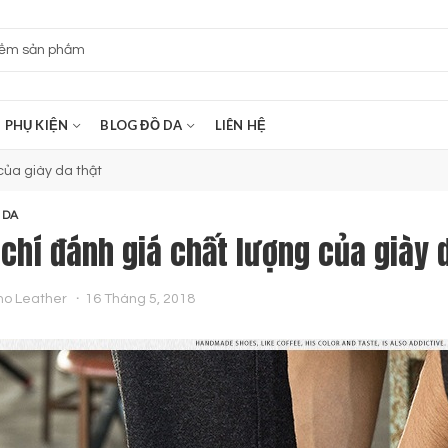
PHỤ KIỆN
BLOG ĐỒ DA
LIÊN HỆ
của giày da thật
 DA
 chí đánh giá chất lượng của giày 
no Leather
16 Tháng 5, 2018