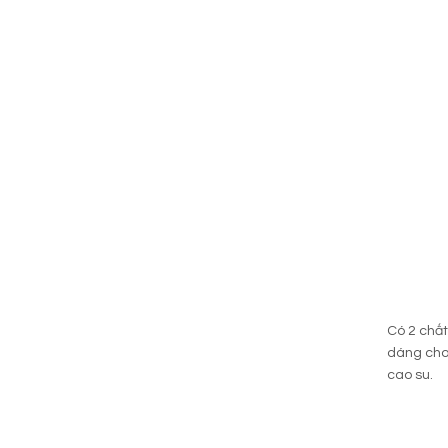
Có 2 chất
dáng cho 
cao su.