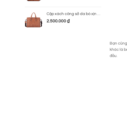
Cặp xách công sở da bò xịn 224
2.500.000
₫
Bạn cũng
khác là b
đầu.