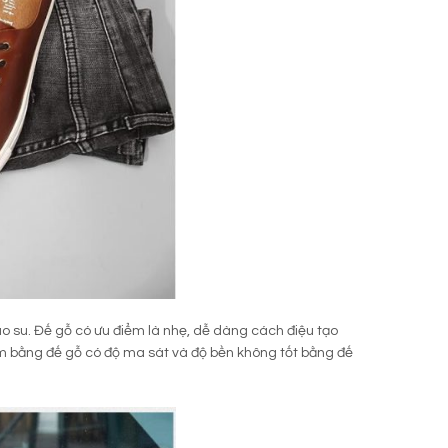
ao su. Đế gỗ có ưu điểm là nhẹ, dễ dàng cách điệu tạo
àm bằng đế gỗ có độ ma sát và độ bền không tốt bằng đế