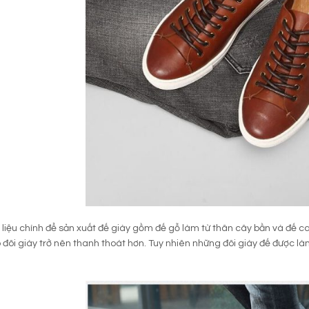
 liệu chính để sản xuất đế giày gồm đế gỗ làm từ thân cây bần và đế c
đôi giày trở nên thanh thoát hơn. Tuy nhiên những đôi giày đế được l