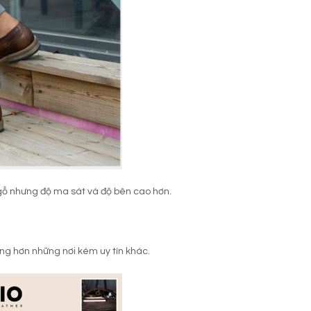
 gỗ nhưng độ ma sát và độ bên cao hơn.
ng hơn những nơi kém uy tín khác.