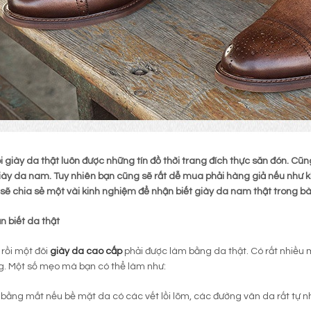
 giày da thật luôn được những tín đồ thời trang đích thực săn đón. Cũn
iày da nam. Tuy nhiên bạn cũng sẽ rất dễ mua phải hàng giả nếu như
o sẽ chia sẻ một vài kinh nghiệm để nhận biết giày da nam thật trong bài
 biết da thật
 rồi một đôi
giày da cao cấp
phải được làm bằng da thật. Có rất nhiều
g. Một số mẹo mà bạn có thể làm như:
bằng mắt nếu bề mặt da có các vết lồi lõm, các đường vân da rất tự nhi