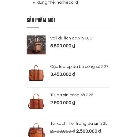
Ví đựng thẻ, namecard
SẢN PHẨM MỚI
Vali du lịch da xịn 606
5.500.000
₫
Cặp laptop da bò công sở 227
3.450.000
₫
Túi da xịn công sở 226
2.900.000
₫
Túi xách thời trang da xịn 225
2.700.000
₫
2.500.000
₫