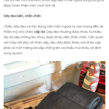
Mọi chi tiết nhỏ như đinh, khóa dập đều có vẻ ngoài sáng bóng và
được hoàn thiện một cách tinh tế.
Dây đeo bền, chắn chắn
Chiếc dây đeo có tác dụng cầm nắm ngoài ra còn mang đến vẻ
thẩm mỹ cho chiếc
cặp da
. Dây đeo thường được khâu từ nhiều
lớp da xếp chồng lên nhau, được khâu viền chắc chắn. Cần quan
sát mấu nối dây với thân cặp, nếu dây được khâu vào thân cặp
phải có một miếng da xếp chồng lên và nhiều mũi khâu cố định
xung quanh.