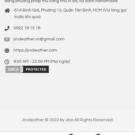
bằng phương pháp thủ công như ví da, túi xách handmade
61A Bình Giã, Phường 13, Quận Tân Bình, HCM (Vui lòng gọi
trước khi qua)
0922 18 15 18
jinoleather.vn@gmail.com
https://jinoleather.com
9:00 AM - 22:00 PM (Mọi ngày)
Jinoleather © 2022 by
Jino
All Rights Reserved.