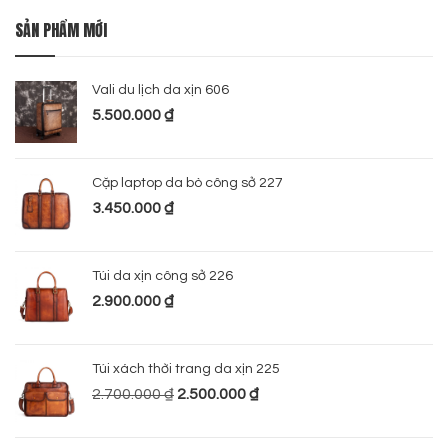
SẢN PHẨM MỚI
Vali du lịch da xịn 606
5.500.000
₫
Cặp laptop da bò công sở 227
3.450.000
₫
Túi da xịn công sở 226
2.900.000
₫
Túi xách thời trang da xịn 225
2.700.000
₫
2.500.000
₫