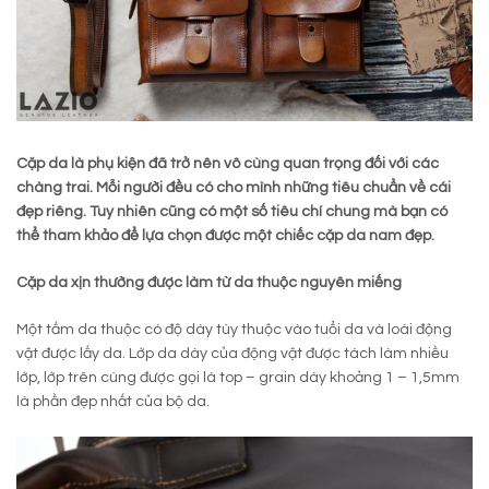
Cặp da là phụ kiện đã trở nên vô cùng quan trọng đối với các
chàng trai. Mỗi người đều có cho mình những tiêu chuẩn về cái
đẹp riêng. Tuy nhiên cũng có một số tiêu chí chung mà bạn có
thể tham khảo để lựa chọn được một chiếc cặp da nam đẹp.
Cặp da xịn thường được làm từ da thuộc nguyên miếng
Một tấm da thuộc có độ dày tùy thuộc vào tuổi da và loài động
vật được lấy da. Lớp da dày của động vật được tách làm nhiều
lớp, lớp trên cùng được gọi là top – grain dày khoảng 1 – 1,5mm
là phần đẹp nhất của bộ da.