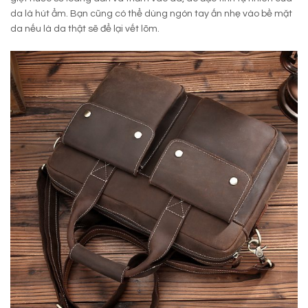
da là hút ẩm. Bạn cũng có thể dùng ngón tay ấn nhẹ vào bề mặt
da nếu là da thật sẽ để lại vết lõm.