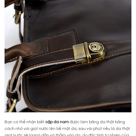
Bạn có thể nhận biết
cặp da nam
được làm bằng da thật bằng
cách nhỏ vài giọt nước lên bề mặt da, sau vài phút nếu là da thật
giọt nước sẽ loang dần và thấm vào da, do đặc tính tự nhiên của