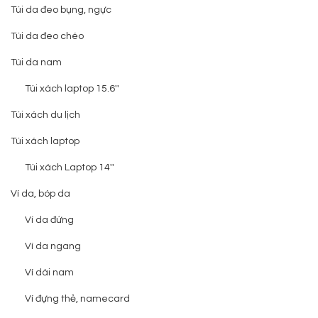
Túi da đeo bụng, ngực
Túi da đeo chéo
Túi da nam
Túi xách laptop 15.6''
Túi xách du lịch
Túi xách laptop
Túi xách Laptop 14''
Ví da, bóp da
Ví da đứng
Ví da ngang
Ví dài nam
Ví đựng thẻ, namecard