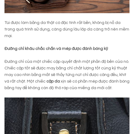
Túi được làm bằng da thật có đặc tính rất bền, không bị nổ da
trong quá trình sử dụng, càng dùng lâu lớp da càng trở nên mềm
mại.
Đường chỉ khâu chắc chắn và mép được đánh bóng kỹ
Đường chỉ của một chiếc cặp quyết định một phần độ bền của nó.
Chiếc cặp tốt sẽ được may bằng chỉ chất lượng tốt cùng kỹ thuật
may cao nhìn bằng mắt sẽ thấy từng nút chỉ được căng đều, khít
và rất chặt. Một chiếc
cặp da
xịn sẽ có phần mép được đánh bóng
bằng tay để không còn độ thô ráp của miếng da mới cắt.