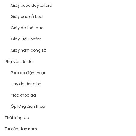
Giày buộc dây oxford
Giày cao cổ boot
Giày da thể thao
Giày lười Loafer
Giày nam công sở
Phụ kiện đồ da
Bao da điện thoại
Dây da đồng hồ
Móc khoá da
Ốp lưng điện thoại
Thắt lưng da
Túi cầm tay nam