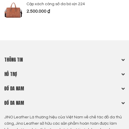
Cặp xách công sở da bò xịn 224
2.500.000
₫
THÔNG TIN
HỖ TRỢ
ĐỒ DA NAM
ĐỒ DA NAM
JINO Leather Là thương hiệu của Việt Nam về chế tác đồ da thủ
công, Jino Leather sở hữu các sản phẩm hoàn toàn được làm