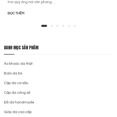
trai quý ông nơi văn phòng.…
ĐỌC THÊM
DANH MỤC SẢN PHẨM
Áo khoác da thật
Balo da bò
Cặp da cá sấu
Cặp da công sở
Đồ da handmade
Giày da cao cấp