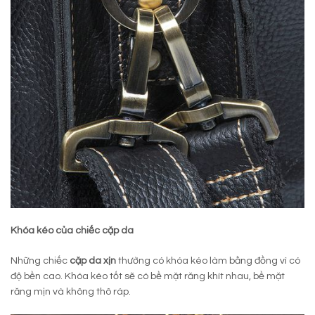
Khóa kéo của chiếc cặp da
Những chiếc
cặp da xịn
thường có khóa kéo làm bằng đồng vì có
độ bền cao. Khóa kéo tốt sẽ có bề mặt răng khít nhau, bề mặt
răng mịn và không thô ráp.