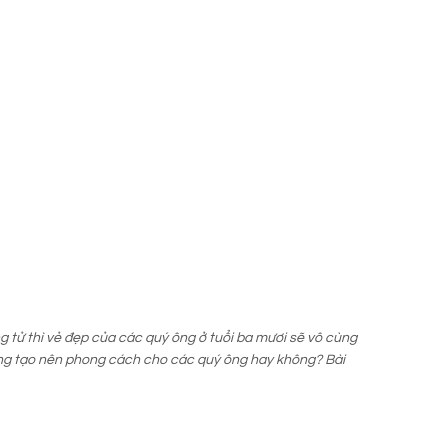
g tử thì vẻ đẹp của các quý ông ở tuổi ba mươi sẽ vô cùng
ọng tạo nên phong cách cho các quý ông hay không? Bài