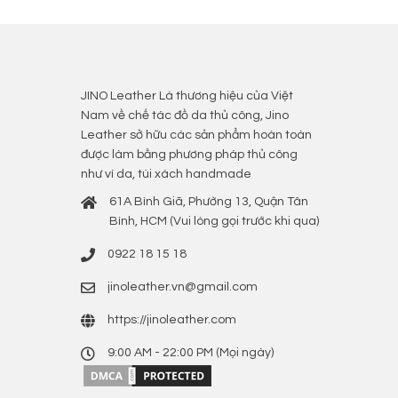
JINO Leather Là thương hiệu của Việt
Nam về chế tác đồ da thủ công, Jino
Leather sở hữu các sản phẩm hoàn toàn
được làm bằng phương pháp thủ công
như ví da, túi xách handmade
61A Bình Giã, Phường 13, Quận Tân
Bình, HCM (Vui lòng gọi trước khi qua)
0922 18 15 18
jinoleather.vn@gmail.com
https://jinoleather.com
9:00 AM - 22:00 PM (Mọi ngày)