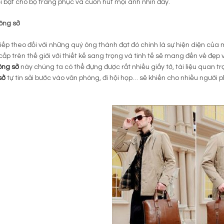
i bật cho bộ trang phục và cuốn hút mọi ánh nhìn đấy.
ông sở
tiếp theo đối với những quý ông thành đạt đó chính là sự hiện diện của
cấp trên thế giới với thiết kế sang trọng và tinh tế sẽ mang đến vẻ đẹp
ông sở
này chúng ta có thể đựng được rất nhiều giấy tờ, tài liệu quan
sở
tự tin sải bước vào văn phòng, đi hội họp… sẽ khiến cho nhiều người 