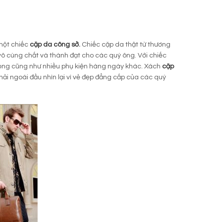
 một chiếc
cặp da công sở
.
Chiếc cặp da thật từ thương
 vô cùng chất và thành đạt cho các quý ông. Với chiếc
 trọng cũng như nhiều phụ kiện hàng ngày khác. Xách
cặp
phải ngoái đầu nhìn lại vì vẻ đẹp đẳng cấp của các quý