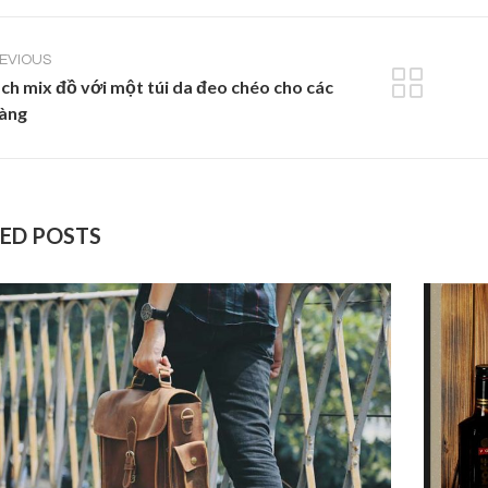
EVIOUS
ch mix đồ với một túi da đeo chéo cho các
àng
ED POSTS