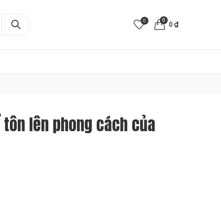
0
0
0
₫
 tôn lên phong cách của