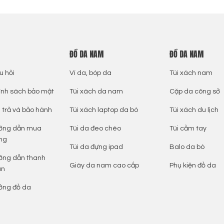
ĐỒ DA NAM
ĐỒ DA NAM
u hỏi
Ví da, bóp da
Túi xách nam
ính sách bảo mật
Túi xách da nam
Cặp da công sở
 trả và bảo hành
Túi xách laptop da bò
Túi xách du lịch
ớng dẫn mua
Túi da đeo chéo
Túi cầm tay
ng
Túi da đựng ipad
Balo da bò
ớng dẫn thanh
Giày da nam cao cấp
Phụ kiện đồ da
án
ởng đồ da