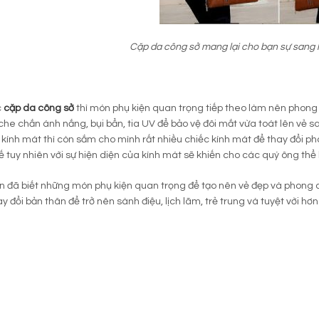
Cặp da công sở mang lại cho bạn sự sang l
c
cặp da công sở
thì món phụ kiện quan trọng tiếp theo làm nên phong
che chắn ánh nắng, bụi bẩn, tia UV để bảo vệ đôi mắt vừa toát lên vẻ 
 kính mát thì còn sắm cho mình rất nhiều chiếc kính mát để thay đổi 
hế tuy nhiên với sự hiện diện của kính mát sẽ khiến cho các quý ông t
ạn đã biết những món phụ kiện quan trọng để tạo nên vẻ đẹp và phong 
y đổi bản thân để trở nên sành điệu, lịch lãm, trẻ trung và tuyệt vời h