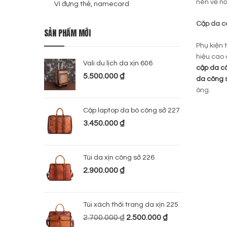
nên vẻ nổ
Ví đựng thẻ, namecard
Cặp da c
SẢN PHẨM MỚI
Phụ kiện 
hiệu cao 
Vali du lịch da xịn 606
cặp da c
5.500.000
₫
da công 
ông.
Cặp laptop da bò công sở 227
3.450.000
₫
Túi da xịn công sở 226
2.900.000
₫
Túi xách thời trang da xịn 225
2.700.000
₫
2.500.000
₫