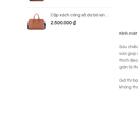
Cặp xách công sở da bò xịn 224
2.500.000
₫
Kính mát
Sau chiế
vừa giúp 
thích đeo
giản là t
Giờ thì b
không tha