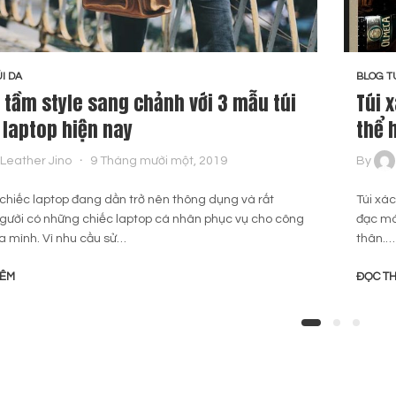
I DA
BLOG T
 tầm style sang chảnh với 3 mẫu túi
Túi 
 laptop hiện nay
thể 
Leather Jino
9 Tháng mười một, 2019
By
chiếc laptop đang dần trở nên thông dụng và rất
Túi xá
người có những chiếc laptop cá nhân phục vụ cho công
đạc mà
a mình. Vì nhu cầu sử…
thân.…
HÊM
ĐỌC T