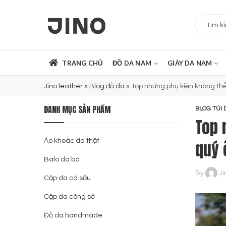
TRANG CHỦ
ĐỒ DA NAM
GIÀY DA NAM
Jino leather
»
Blog đồ da
»
Top những phụ kiện không th
DANH MỤC SẢN PHẨM
BLOG TÚI 
Top 
Áo khoác da thật
quý
Balo da bò
By
Ji
Cặp da cá sấu
Cặp da công sở
Đồ da handmade