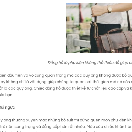
Đồng hồ là phụ kiện không thể thiếu để giúp c
iện đầu tiên và vô cùng quan trọng mà các quý ông không được bỏ qu
ay không chỉ là vật dụng giúp chúng ta quan sát thời gian mà nó còn 
ất là các quý ông. Chiếc đồng hồ được thiết kế từ chất liệu cao cấp v
hía bạn.
túi ngực
 ông thường xuyên mặc những bộ suit thì đừng quên món phụ kiện khă
trở nên sang trọng và đẳng cấp hơn rất nhiều. Màu của chiếc khăn hài hò