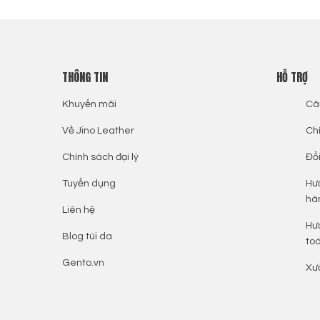
THÔNG TIN
HỖ TRỢ
Khuyến mãi
Câ
Về Jino Leather
Ch
Chính sách đại lý
Đổi
Tuyển dụng
Hư
hà
Liên hệ
Hư
Blog túi da
to
Gento.vn
Xư