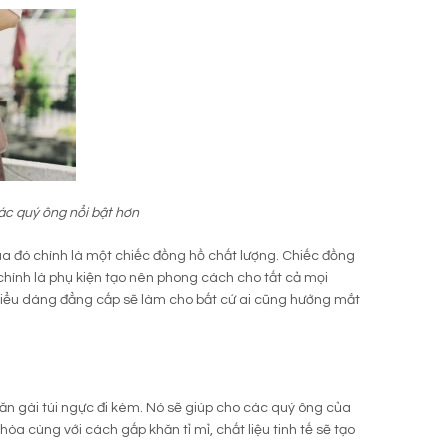
ác quý ông nổi bật hơn
a đó chính là một chiếc đồng hồ chất lượng. Chiếc đồng
chính là phụ kiện tạo nên phong cách cho tất cả mọi
à kiểu dáng đẳng cấp sẽ làm cho bất cứ ai cũng hướng mắt
n gài túi ngực đi kèm. Nó sẽ giúp cho các quý ông của
a cùng với cách gấp khăn tỉ mỉ, chất liệu tinh tế sẽ tạo