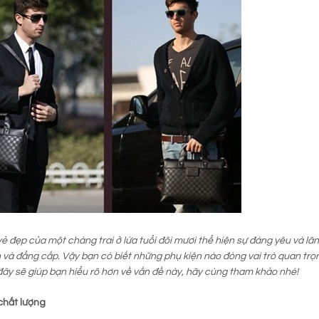
ẻ đẹp của một chàng trai ở lứa tuổi đôi mươi thể hiện sự đáng yêu và lãn
 và đẳng cấp. Vậy bạn có biết những phụ kiện nào đóng vai trò quan tr
 đây sẽ giúp bạn hiểu rõ hơn về vấn đề này, hãy cùng tham khảo nhé!
chất lượng