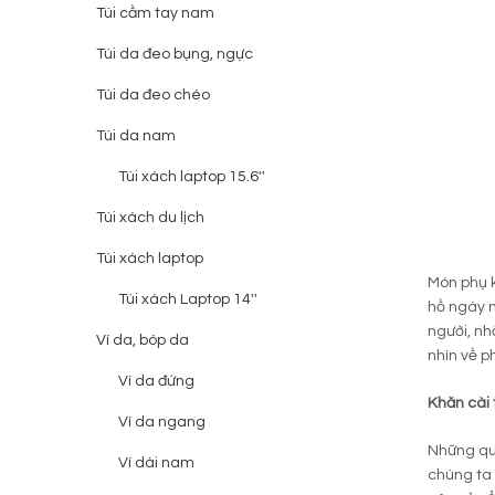
Túi cầm tay nam
Túi da đeo bụng, ngực
Túi da đeo chéo
Túi da nam
Túi xách laptop 15.6''
Túi xách du lịch
Túi xách laptop
Món phụ k
Túi xách Laptop 14''
hồ ngày n
người, nh
Ví da, bóp da
nhìn về p
Ví da đứng
Khăn cài 
Ví da ngang
Những quý
Ví dài nam
chúng ta 