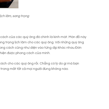
ịch lãm, sang trọng
 cách của các quý ông đó chính là kính mát. Món đồ này
sang trọng lịch lãm cho các quý ông. Với những quý ông
phong cách cũng như diện vào từng dịp khác nhau.Đơn
hể hiện được phong cách của mình.
cách cho các quý ông rồi. Chẳng có lý do gì mà bạn
ơn trong mắt tất cả mọi người đúng không nào.