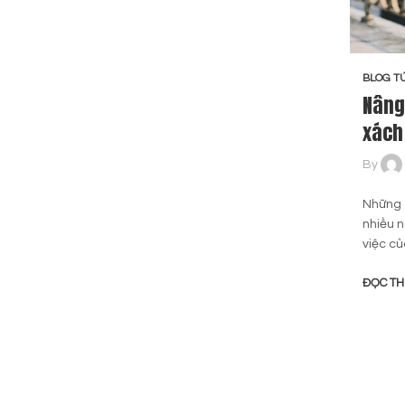
BLOG TÚ
Nâng
xách
By
Những 
nhiều 
việc củ
ĐỌC T