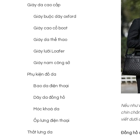
Giày da cao cấp
Giày buộc dây oxford
Giày cao cổ boot
Giày da thể thao
Giày lười Loafer
Giày nam công sở
Phụ kiện đồ da
Bao da điện thoại
Dây da đồng hồ
Nếu như v
Móc khoá da
chín chắn
viết dưới
Ốp lưng điện thoại
Thắt lưng da
Đồng hồ 