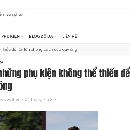
PHỤ KIỆN
BLOG ĐỒ DA
LIÊN HỆ
ể thiếu để tôn lên phong cách của quý ông
DA
những phụ kiện không thể thiếu để
 ông
no Leather
21 Tháng 7, 2017