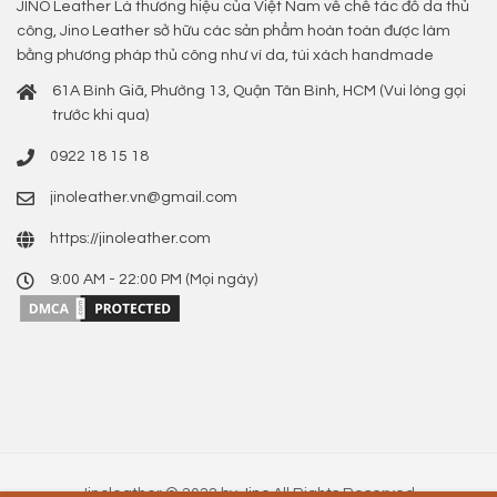
JINO Leather Là thương hiệu của Việt Nam về chế tác đồ da thủ
công, Jino Leather sở hữu các sản phẩm hoàn toàn được làm
bằng phương pháp thủ công như ví da, túi xách handmade
61A Bình Giã, Phường 13, Quận Tân Bình, HCM (Vui lòng gọi
trước khi qua)
0922 18 15 18
jinoleather.vn@gmail.com
https://jinoleather.com
9:00 AM - 22:00 PM (Mọi ngày)
Jinoleather © 2022 by
Jino
All Rights Reserved.