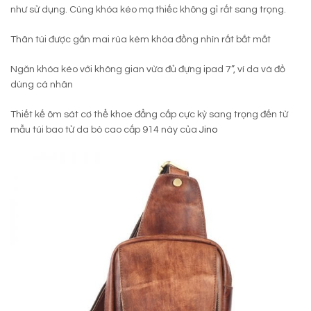
như sử dụng. Cùng khóa kéo mạ thiếc không gỉ rất sang trọng.
Thân túi được gắn mai rùa kèm khóa đồng nhìn rất bắt mắt
Ngăn khóa kéo với không gian vừa đủ đựng ipad 7”, ví da và đồ
dùng cá nhân
Thiết kế ôm sát cơ thể khoe đẳng cấp cực kỳ sang trọng đến từ
mẫu túi bao tử da bò cao cấp 914 này của
Jino