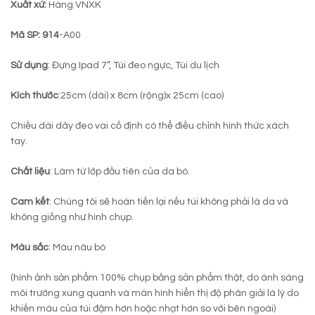
Xuất xứ:
Hàng VNXK
Mã SP: 914
-A00
Sử dụng
: Đựng Ipad 7”, Túi đeo ngực, Túi du lịch
Kích thước
:25cm (dài) x 8cm (rộng)x 25cm (cao)
Chiều dài dây đeo vai cố định có thể điều chỉnh hình thức xách
tay.
Chất liệu
: Làm từ lớp đầu tiên của da bò.
Cam kết
: Chúng tôi sẽ hoàn tiền lại nếu túi không phải là da và
không giống như hình chụp.
Màu sắc
: Màu nâu bò
(hình ảnh sản phẩm 100% chụp bằng sản phẩm thật, do ánh sáng
môi trường xung quanh và màn hình hiển thị độ phân giải là lý do
khiến màu của túi đậm hơn hoặc nhạt hơn so với bên ngoài)