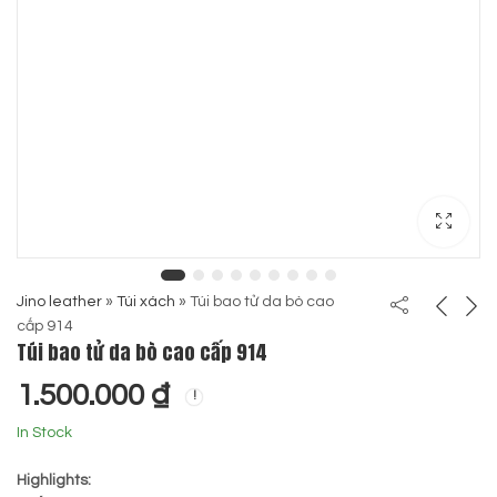
Jino leather
»
Túi xách
»
Túi bao tử da bò cao
cấp 914
Túi bao tử da bò cao cấp 914
1.500.000
₫
In Stock
Highlights: