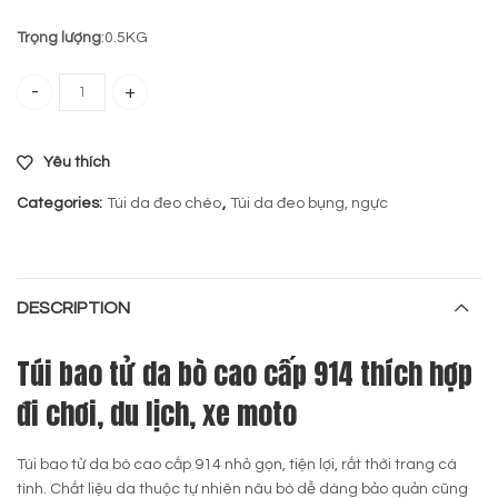
Trọng lượng
:0.5KG
Túi bao tử da bò cao cấp 914 quantity
Yêu thích
Categories:
Túi da đeo chéo
,
Túi da đeo bụng, ngực
DESCRIPTION
Túi bao tử da bò cao cấp 914 thích hợp
đi chơi, du lịch, xe moto
Túi bao tử da bò cao cấp 914 nhỏ gọn, tiện lợi, rất thời trang cá
tính. Chất liệu da thuộc tự nhiên nâu bò dễ dàng bảo quản cũng