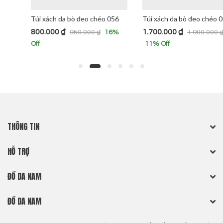
Túi xách da bò đeo chéo 056
Túi xách da bò đeo chéo 093
800.000
₫
1.700.000
₫
950.000
₫
1.900.000
₫
16
%
Off
11
% Off
THÔNG TIN
HỖ TRỢ
ĐỒ DA NAM
ĐỒ DA NAM