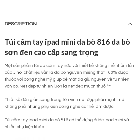
DESCRIPTION
Túi cầm tay ipad mini da bò 816 da bò
sơn đen cao cấp sang trọng
Một sản phẩm túi da cầm tay nữa với thiết kế không thể nhầm lẫn
của
Jino
, chất liệu vẫn là da bò nguyên miếng thật 100% được
thuộc với công nghệ Mỹ giúp bề mặt da giữ nguyên vẻ tự nhiên
vốn có. Nét đẹp tự nhiên luôn là nét đẹp muôn thuở ^^
Thiết kề đơn giản sang trọng tôn vinh nét đẹp phái mạnh mà
không phải những phụ kiện công nghệ có thể làm được.
Túi cầm tay ipad mini da bò 816 có thể đựng được ipad mini và
nhiều phụ kiện khác