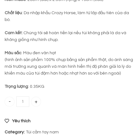
Chất liệu
: Da nhập khẩu Crazy Horse, làm từ lớp đầu tiên của da
bò.
Cam kết:
Chúng tôi sẽ hoàn tiền lại nếu túi không phải là da và
không giống như hình chụp.
Màu sắc
: Màu đen vân hạt
(hình ảnh sản phẩm 100% chụp bằng sản phẩm thật, do ánh sáng
môi trường xung quanh và màn hình hiển thị độ phân giải là lý do
khiến màu của túi đậm hơn hoặc nhạt hơn so với bên ngoài)
Trọng lượng
: 0.35KG
Túi cầm tay ipad mini da bò 816 quantity
Yêu thích
Category:
Túi cầm tay nam