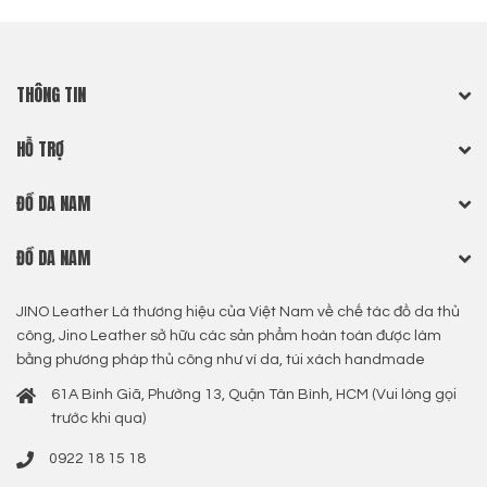
THÔNG TIN
HỖ TRỢ
ĐỒ DA NAM
ĐỒ DA NAM
JINO Leather Là thương hiệu của Việt Nam về chế tác đồ da thủ
công, Jino Leather sở hữu các sản phẩm hoàn toàn được làm
bằng phương pháp thủ công như ví da, túi xách handmade
61A Bình Giã, Phường 13, Quận Tân Bình, HCM (Vui lòng gọi
trước khi qua)
0922 18 15 18