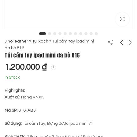
Jino leather
»
Túi xách
»
Túi cầm tay ipad mini
da bò 816
Túi cầm tay ipad mini da bò 816
1.200.000
₫
In Stock
Highlights:
Xuất xứ:
Hàng VNXK
Mã SP:
816-AB0
Sử dụng:
Túi cầm tay, Đựng được ipad mini 7”
Kích thước
: 28cm (dài) x 2.5cm (rộng) x 19cm (cao)