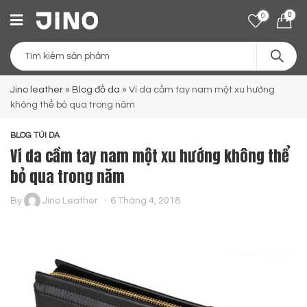
0
0
Jino leather
»
Blog đồ da
»
Ví da cầm tay nam một xu hướng
không thể bỏ qua trong năm
BLOG TÚI DA
Ví da cầm tay nam một xu hướng không thể
bỏ qua trong năm
By
Jino Leather
6 Tháng 4, 2018