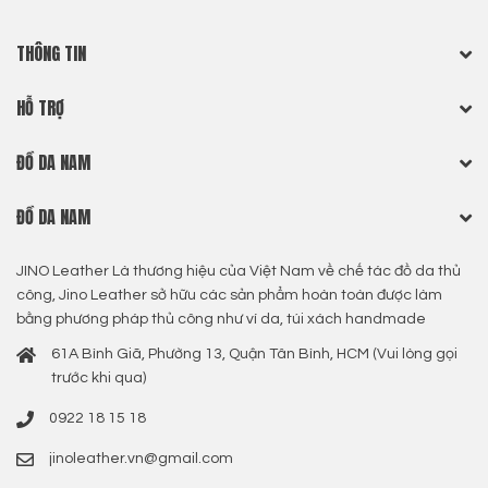
THÔNG TIN
HỖ TRỢ
ĐỒ DA NAM
ĐỒ DA NAM
JINO Leather Là thương hiệu của Việt Nam về chế tác đồ da thủ
công, Jino Leather sở hữu các sản phẩm hoàn toàn được làm
bằng phương pháp thủ công như ví da, túi xách handmade
61A Bình Giã, Phường 13, Quận Tân Bình, HCM (Vui lòng gọi
trước khi qua)
0922 18 15 18
jinoleather.vn@gmail.com