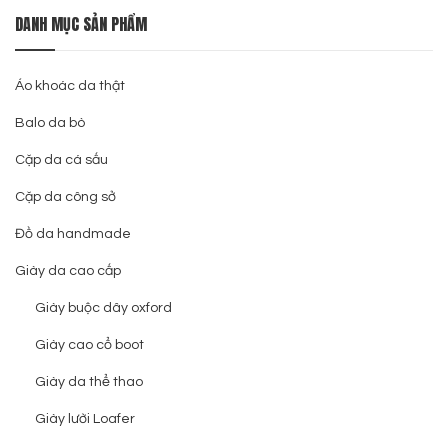
DANH MỤC SẢN PHẨM
Áo khoác da thật
Balo da bò
Cặp da cá sấu
Cặp da công sở
Đồ da handmade
Giày da cao cấp
Giày buộc dây oxford
Giày cao cổ boot
Giày da thể thao
Giày lười Loafer