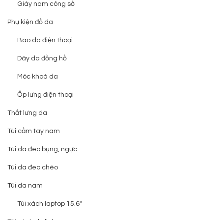
Giày nam công sở
Phụ kiện đồ da
Bao da điện thoại
Dây da đồng hồ
Móc khoá da
Ốp lưng điện thoại
Thắt lưng da
Túi cầm tay nam
Túi da đeo bụng, ngực
Túi da đeo chéo
Túi da nam
Túi xách laptop 15.6''