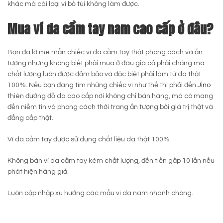
khác mà cái loại ví bỏ túi không làm được.
Mua ví da cầm tay nam cao cấp ở đâu?
Bạn đã lỡ mê mẩn chiếc ví da cầm tay thật phong cách và ấn
tượng nhưng không biết phải mua ở đâu giá cả phải chăng mà
chất lượng luôn được đảm bảo và đặc biệt phải làm từ da thật
100%. Nếu bạn đang tìm những chiếc ví như thế thì phải đến
Jino
thiên đường đồ da cao cấp nơi không chỉ bán hàng, mà có mang
đến niềm tin và phong cách thời trang ấn tượng bởi giá trị thật và
đẳng cấp thật.
Ví da cầm tay được sử dụng chất liệu da thật 100%
Không bán ví da cầm tay kém chất lượng, đền tiền gấp 10 lần nếu
phát hiện hàng giả.
Luôn cập nhập xu hướng các mẫu ví da nam nhanh chóng.