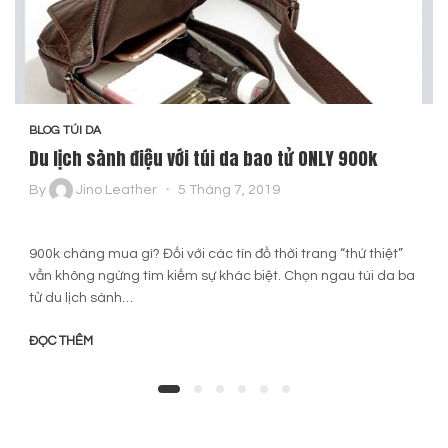
BLOG TÚI DA
Du lịch sành điệu với túi da bao tử ONLY 900k
By
Jino Leather
5 Tháng 7, 2019
900k chàng mua gì? Đối với các tín đồ thời trang “thứ thiệt”
vẫn không ngừng tìm kiếm sự khác biệt. Chọn ngau túi da ba
tử du lịch sành…
ĐỌC THÊM