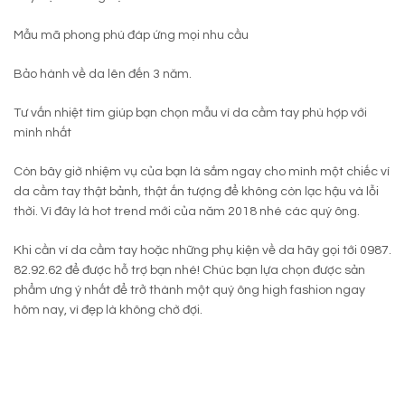
Mẫu mã phong phú đáp ứng mọi nhu cầu
Bảo hành về da lên đến 3 năm.
Tư vấn nhiệt tìm giúp bạn chọn mẫu ví da cầm tay phù hợp với
mình nhất
Còn bây giờ nhiệm vụ của bạn là sắm ngay cho mình một chiếc ví
da cầm tay thật bảnh, thật ấn tượng để không còn lạc hậu và lỗi
thời. Vì đây là hot trend mới của năm 2018 nhé các quý ông.
Khi cần ví da cầm tay hoặc những phụ kiện về da hãy gọi tới 0987.
82.92.62 để được hỗ trợ bạn nhé! Chúc bạn lựa chọn được sản
phẩm ưng ý nhất để trở thành một quý ông high fashion ngay
hôm nay, vì đẹp là không chờ đợi.