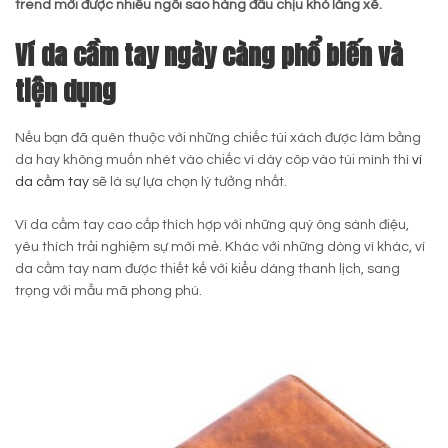
trend mới được nhiều ngôi sao hàng đầu chịu khó lăng xê.
Ví da cầm tay ngày càng phổ biến và
tiện dụng
Nếu bạn đã quên thuộc với những chiếc túi xách được làm bằng
da hay không muốn nhét vào chiếc ví dày côp vào túi mình thì
ví
da cầm tay
sẽ là sự lựa chọn lý tưởng nhất.
Ví da cầm tay cao cấp thích hợp với những quý ông sành điệu,
yêu thích trải nghiệm sự mới mẻ. Khác với những dòng ví khác, ví
da cầm tay nam được thiết kế với kiểu dáng thanh lịch, sang
trọng với mẫu mã phong phú.