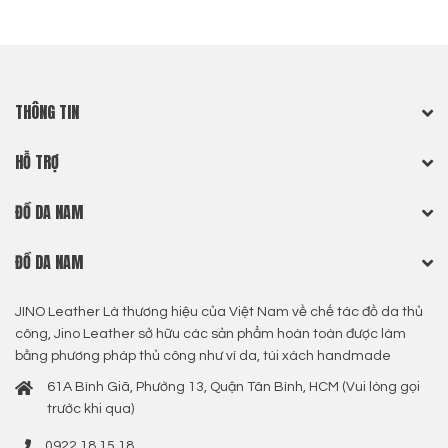
THÔNG TIN
HỖ TRỢ
ĐỒ DA NAM
ĐỒ DA NAM
JINO Leather Là thương hiệu của Việt Nam về chế tác đồ da thủ
công, Jino Leather sở hữu các sản phẩm hoàn toàn được làm
bằng phương pháp thủ công như ví da, túi xách handmade
61A Bình Giã, Phường 13, Quận Tân Bình, HCM (Vui lòng gọi
trước khi qua)
0922 18 15 18