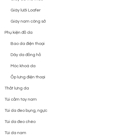
Giày lười Loafer
Giày nam công sở
Phụ kiện đồ da
Bao da điện thoại
Dây da đồng hồ
Móc khoá da
Ốp lưng điện thoại
Thắt lưng da
Túi cầm tay nam
Túi da đeo bụng, ngực
Túi da đeo chéo
Túi da nam