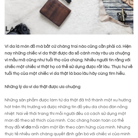
Ví da là món đồ mà bất cứ chàng trai nào cũng cần phải có. Hiện
nay những chiếc ví da thật được đa số cánh mày râu ưa chuộng
vì mẫu mã cũng như tuổi thọ của chúng. Nhiều người tin rằng với
chiếc một chiếc ví thật họ có thể sử dụng được rất lâu. Thực hư về
tuổi thọ của một chiếc ví da thật là bao lâu hãy cùng tìm hiểu.
Những lý do ví da thật được ưa chuộng
Những sản phẩm được làm từ da thật đã trở thành một xu hướng
hót trên thị trường và được những tín đồ yêu da chào đón nồng
nhiệt. Nói về thời trang thì mỗi người đều có cách sử dụng một
món đồ theo sở thích của mình. Các chàng hoàn toàn có thể
thay đổi
ví da
mỗi năm một lần theo cảm hứng của mình. Nhưng
thực tế nhiều anh chàng quyết định gắn bó với chiếc ví của mình