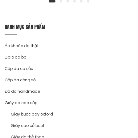
DANH MỤC SẢN PHẨM
Áo khoác da thật
Balo da bò
Cặp da cá sấu
Cặp da công sở
Đồ da handmade
Giày da cao cấp
Giày buộc dây oxford
Giày cao cổ boot
Giày da thể thao